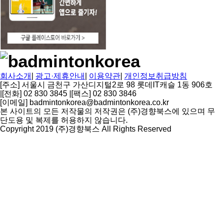
회사소개
|
광고·제휴안내
|
이용약관
|
개인정보취급방침
[주소] 서울시 금천구 가산디지털2로 98 롯데IT캐슬 1동 906호
|
[전화] 02 830 3845
|
[팩스] 02 830 3846
[이메일] badmintonkorea@badmintonkorea.co.kr
본 사이트의 모든 저작물의 저작권은 (주)경향북스에 있으며 무
단도용 및 복제를 허용하지 않습니다.
Copyright 2019 (주)경향북스 All Rights Reserved
상
단
으
로