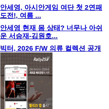
안세영, 아시안게임 여단 첫 2연패
도전!, 여름 ...
안세영 현재 몸 상태? 너무나 아쉬
운 서승재-김원호...
빅터, 2026 F/W 의류 컬렉션 공개