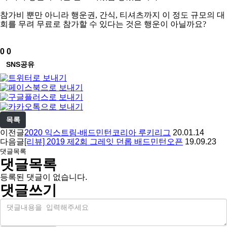
참가비 뿐만 아니라 행운권, 간식, 티셔츠까지 이 정도 규모의 대
회를 무려 무료로 참가할 수 있다는 것은 행운이 아닐까요?
추
비
0
0
천
추
SNS공유
천
목록
이전글
2020 익스트림-배드민턴코리아 루키리그
20.01.14
다음글
[리뷰] 2019 제2회 그레잇 던롭 배드민턴오픈
19.09.23
댓글목록
댓글목록
등록된 댓글이 없습니다.
댓글쓰기
내
용