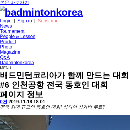
본문 바로가기
Login
|
Sign in
|
Subscribe
News
Tournament
People & Lesson
Product
Photo
Magazine
Q&A
Badmintonkorea
MENU
배드민턴코리아가 함께 만드는 대회
#6 인천공항 전국 동호인 대회
페이지 정보
작
배
댓
작
0건
2019-11-18 18:01
성
드
글
성
본
전국 최대 규모의 동호인 대회! 심지어 참가비 무료?
자
민
일
문
턴
코
리