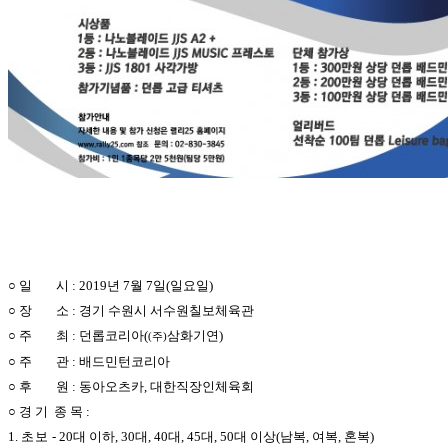
○ 일 시 : 2019년 7월 7일(일요일)
○ 장 소 : 경기 수원시 서수원칠보체육관
○ 주 최 : 던롭코리
아(
삼화기연)
(주)
○ 주 관 : 배드민턴코리아
○ 후 원 : 동아오츠카, 대한직장인체육회
○ 경 기 종 목 :
1.
초보
- 20대 이하, 30대, 40대, 45대, 50대 이상(남복, 여복, 혼복)