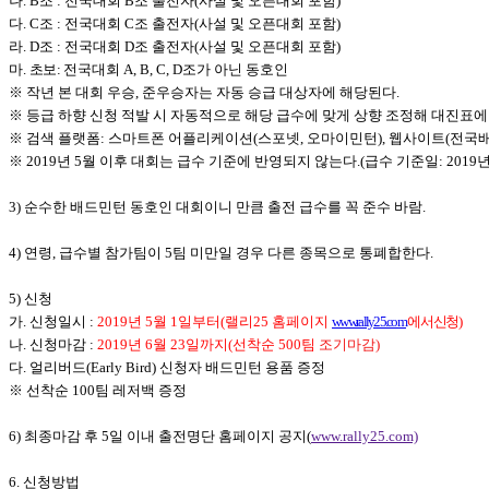
나. B조 : 전국대회 B조 출전자(사설 및 오픈대회 포함)
다. C조 : 전국대회 C조 출전자(사설 및 오픈대회 포함)
라. D조 : 전국대회 D조 출전자(사설 및 오픈대회 포함)
마.
초보 :
전국대회 A, B, C, D조가 아닌 동호인
※ 작년 본 대회 우승, 준우승자는 자동 승급 대상자에 해당된다.
※ 등급 하향 신청 적발 시 자동적으로 해당 급수에 맞게 상향 조정해 대진표에
※ 검색 플랫폼: 스마트폰 어플리케이션(스포넷, 오마이민턴), 웹사이트(전국
※ 2019년 5월 이후 대회는 급수 기준에 반영되지 않는다.(급수 기준일: 2019년
3) 순수한 배드민턴 동호인 대회이니 만큼 출전 급수를 꼭 준수 바람.
4) 연령, 급수별 참가팀이 5팀 미만일 경우 다른 종목으로 통폐합한다.
5) 신청
가. 신청일시 :
2019년 5월 1일부터(랠리25 홈페이지
www.rally25.com
에서 신청
)
나. 신청마감 :
2019년 6월 23일까지(선착순 500팀
조기마감)
다. 얼리버드(Early Bird) 신청자 배드민턴 용품 증정
※
선착순 100팀 레저백 증정
6) 최종마감 후 5일 이내 출전명단 홈페이지 공지(
www.rally25.com)
6. 신청방법