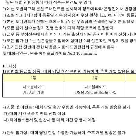
※ 단 대회 진행상황에 따라 점수는 변경될 수 있다.
2) 예선 조별리그와 본선 토너먼트를 실시하며 경우에 따라 운영진에서 변경할 
3) 조별리그에서 2팀이 동률일 경우 승자승이 우선 원칙이고, 3팀 이상이 동률
4) 본선 토너먼트가 진행된 조에서의 3위는 우승팀과 준결승전을 치룬 팀으로 
5) 모든 참가 선수는 경기 진행 번호에 따라 해당 코트에 입장한다.
6) 급수 등 부정선수에 대한 이의 제기는 출전자 명단 공지이후 이의 신청 기간
7) 모든 참가 선수는 신분증을 지참하여 상대선수의 신분확인 요청이 있을 경우
8) 경기진행 전반에 관한 내용은 대한배드민턴협회 규정에 따른다.
※ 대회공인구 :
던롭
에어로플라이트 No.3 Tournament.
10. 시상
1) 연령별/등급별 상품 : 대회 당일 현장 수령만 가능하며, 추후 개별 발송은 불
1등
2등
나노블레이드
나노블레이드
JJS A2+ 라켓
JJS MUSIC 프레스토 라켓
2) 경품 및 이벤트 : 대회 당일 현장 수령만 가능하며, 추후 개별 발송은 불가.
가) 대회 기간 경품 이벤트 진행 예정
나) 타이틀스폰서 및 협찬사 등 대회 기간 중 행사 예정
3) 단체 참가상 : 대회 당일 현장 수령만 가능하며, 추후 개별 발송은 불가.