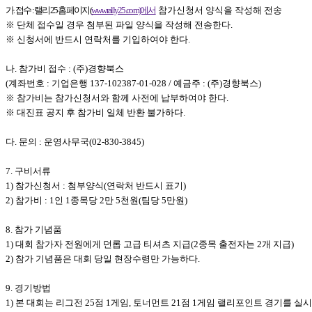
가. 접수 : 랠리25 홈페이지(
www.rally25.com)에서
참가신청서 양식을 작성해 전송
※ 단체 접수일 경우 첨부된 파일 양식을 작성해 전송한다.
※ 신청서에 반드시 연락처를 기입하여야 한다.
나. 참가비 접수 : (주)경향북스
(계좌번호 : 기업은행
137-102387-01-028
/ 예금주 : (주)경향북스)
※ 참가비는 참가신청서와 함께 사전에 납부하여야 한다.
※ 대진표 공지 후 참가비 일체 반환 불가하다.
다. 문의 : 운영사무국(02-830-3845)
7. 구비서류
1) 참가신청서 : 첨부양식(연락처 반드시 표기)
2) 참가비 : 1인 1종목당 2만 5천원(팀당 5만원)
8. 참가 기념품
1) 대회 참가자 전원에게 던롭 고급 티셔츠 지급(2종목 출전자는 2개 지급)
2) 참가 기념품은 대회 당일 현장수령만 가능하다.
9. 경기방법
1) 본 대회는 리그전 25점 1게임, 토너먼트 21점 1게임 랠리포인트 경기를 