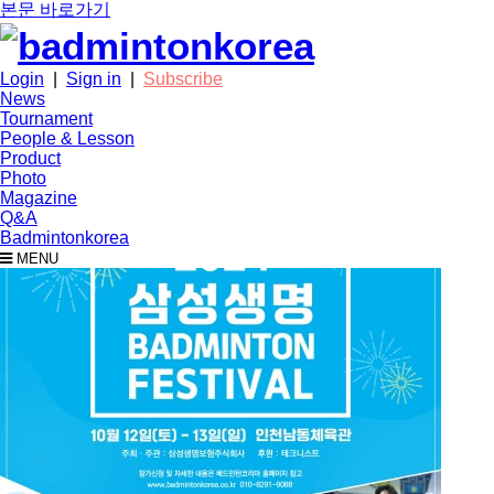
본문 바로가기
Login
|
Sign in
|
Subscribe
News
Tournament
People & Lesson
Product
Photo
Magazine
Q&A
Badmintonkorea
MENU