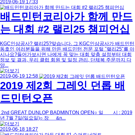
Total
2019-06-19 17:33
12
건
배드민턴코리아가 함께 만드
2
페
는 대회 #2 랠리25 챔피언십
이
지
KGC인삼공사? 랠리25?맞습니다. 그 KGC인삼공사가 배드민턴
동호인 여러분들을 위해 만든 배드민턴 전문 포털 "랠리25"를 아
시나요?들어가보시면 나에게 꼭 맞는 대회 맞춤 설정부터 대회
정보 및 결과, 우리 클럽 회원 및 일정 관리, 단체복 주문까지 다
양...
2019-06-19 12:58
2019 제2회 그레잇 던롭 배
드민턴오픈
2nd GREAT DUNLOP BADMINTON OPEN○ 일 시 : 2019
년 7월 7일(일요일)○ 장 &n...
2019-06-18 18:27