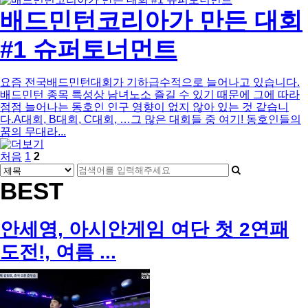
배드민턴코리아가 만든 대회
#1 슈퍼토너먼트
요즘 전국배드민턴대회가 기하급수적으로 늘어나고 있습니다.
배드민턴 종목 특성상 남녀노소 즐길 수 있기 때문에 그에 따라
점점 늘어나는 동호인 인구 영향이 없지 않아 있는 것 같습니
다.A대회, B대회, C대회, …그 많은 대회들 중 여기! 동호인들의
꿈의 무대라...
페
열
페
처음
1
2
게
검
이
린
이
검
색
지
지
색
BEST
시
대
어
물
필
상
수
검
안세영, 아시안게임 여단 첫 2연패
색
도전!, 여름 ...