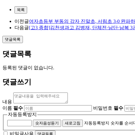
목록
이전글
여자초등부 부동의 강자 진말초, 서림초 3-0 완파
다음글
[고3 종합]김천생과고 김병재, 단체전·남단·남복 
댓글목록
댓글목록
등록된 댓글이 없습니다.
댓글쓰기
내용
이름
필수
비밀번호
필수
자동등록방지
숫자음성듣기
새로고침
자동등록방지 숫자를 순서
비밀글사용