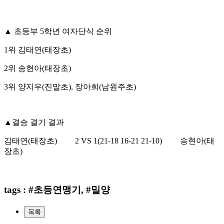
▲
초등부
5
학년 여자단식 순위
1
위 김태연
(
태장초
)
2
위 송현아
(
태장초
)
3
위 양지우
(
진말초
),
장아희
(
남원주초
)
▲
결승 결기 결과
김태연
(
태장초
)
2 VS 1(21-18 16-21 21-10)
송현아
(
태
장초
)
tags : #초등연맹기, #밀양
목록