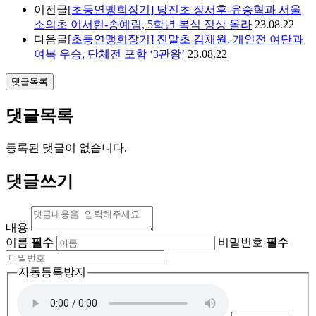
이전글
[초등연맹회장기] 당진초 장서후-유승혁과 서울
소의초 이서현-송예림, 5학년 복식 정상 올라
23.08.22
다음글
[초등연맹회장기] 진말초 김채원, 개인전 여단과
여복 우승, 단체전 포함 ‘3관왕’
23.08.22
댓글목록
댓글목록
등록된 댓글이 없습니다.
댓글쓰기
내용
이름
필수
비밀번호
필수
자동등록방지