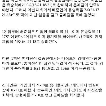
은 유승혁에게
0-2(16-21 18-21)
로 완패하며 은메달에 만족해
야했다
.
그러나 이번 대회에서 배준엽이 유승혁을
2-0(21-17
21-18)
으로 꺾어
,
지난 설움을 딛고 금메달을 목에 걸었다
.
1
게임부터 배준엽은 민첩한 플레이를 선보이며 유승혁을
21-
17
로 이겼다
. 2
게임은 이미 경기력을 끌어올린 배준엽이 먼저
21
점을 선취해
, 21-18
로 승리했다
.
한편
, 5
학년 여자단식 결승전에서는 태장초의 김태연과 송현
아가 붙으며
,
흥미진진한 집안 맞대결이 성사됐다
.
그 결과
,
김
태연이 송현아를
2-1(21-18 16-21 21-10)
로 이겨 우승했다
.
김태연은
1
게임에서
21-18
로 승리했지만
, 2
게임에서 범실이
잦아
16-21
로 패했다
.
승부처인
3
게임에서 김태연이 자신감을
회복해
,
송현아를
21-10
로 꺾고 금메달을 차지했다
.