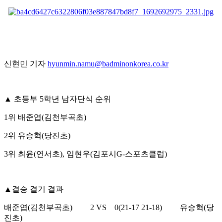
신현민 기자
hyunmin.namu@badminonkorea.co.kr
▲
초등부
5
학년 남자단식 순위
1
위 배준엽
(
김천부곡초
)
2
위 유승혁
(
당진초
)
3
위 최윤
(
연서초
),
임현우
(
김포시
G-
스포츠클럽
)
▲
결승 결기 결과
배준엽
(
김천부곡초
)
2 VS
0(21-17 21-18)
유승혁
(
당
진초
)