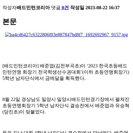
작성자
배드민턴코리아
댓글
0건
작성일
2023-08-22 16:37
본문
[
배드민턴코리아
]
배준엽
(
김천부곡초
)
이
‘2023
한국초등배드
민턴연맹 회장기 전국학생선수권대회
’(
이하 초등연맹회장기
)
5
학년 남자단식에서 금메달을 획득했다
.
8
월
22
일 경상남도 밀양시 밀양시배드민턴경기장에서 펼쳐진
초등연맹회장기
5
학년 남자단식 결승전에서 배준엽과 유승혁
(
당진초
)
이 맞붙었다
.
둘은 지난 대회
4
학년 남자단식 결승전에서 만났었다
.
배준엽