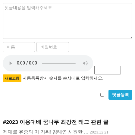
내
용
이
비
름
밀
자
필
번
수
호
동
필
등
자동등록방지 숫자를 순서대로 입력하세요.
새로고침
수
록
비
방
밀
지
글
#2023 이용대배 꿈나무 최강전
태그 관련 글
사
제대로 유종의 미 거둬! 김태연 시원한 …
2023.12.21