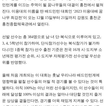
민턴계를 이끄는 주역이 될 꿈나무들의 대결이 홍천에서 펼쳐
진다
.
이용대의 이름을 딴 배드민턴 대회인
‘2023
이용대배 꿈
나무 최강전
’
이 오는
12
월
15
일부터
21
일까지 강원도 홍천군
홍천종합체육관에서 열린다
.
선발 선수는 총
384
명으로 남
·
녀 단
·
복식으로 이루어져 있고
,
3, 4, 5
학년이 참가하며
,
단식참가선수는 복식참가가 불가하
다
.(1
인
1
종목 참가
)
선수 출전 기준은 전국
16
개 시
·
도지부 소
년체전 평가전 순위
,
시
·
도지부 자체평가전 선수선발 우선순
위를 반영했다
.
올해 처음 개최되는 이 대회는 훗날 우리나라 배드민턴계에
영향력을 펼칠 선수들의 어릴 적 경기를 볼 수 있다는 것이 특
별하다
.
아직
100%
는 아닌 어린 선수들이지만
,
이 선수들이 미
래에 달성할
100%
이상의 결과는 얼마나 대단할 것인지 즐거
운 상상을 곁들인다면
,
경기를 더욱 재밌게 지켜볼 수 있다
.
선