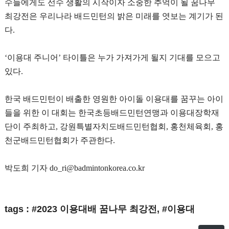
수들에게도 선수 생활의 시작이자 소중한 추억이 될 꿈나무
최강전은 우리나라 배드민턴의 밝은 미래를 엿보는 계기가 된
다
.
‘
이용대 주니어
’
타이틀은 누가 가져가게 될지 기대를 모으고
있다
.
한국 배드민턴이 배출한 영원한 아이돌 이용대를 꿈꾸는 아이
들을 위한 이 대회는 한국초등배드민턴연맹과 이용대장학재
단이 주최하고
,
강원특별자치도배드민턴협회
,
홍천체육회
,
홍
천군배드민턴협회가 주관한다
.
박도희 기자
do_ri@badmintonkorea.co.kr
tags : #2023 이용대배 꿈나무 최강전, #이용대