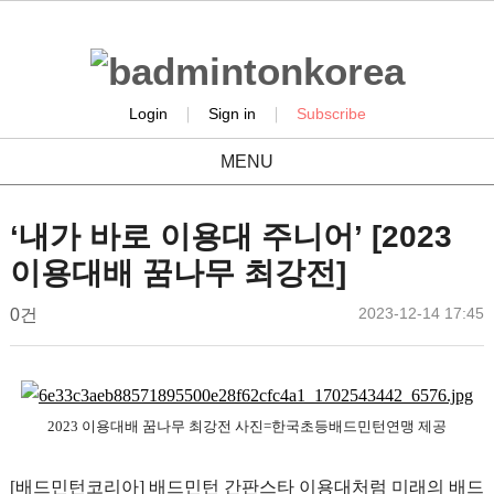
|
|
Login
Sign in
Subscribe
MENU
news
‘내가 바로 이용대 주니어’ [2023
이용대배 꿈나무 최강전]
작
작
댓
2023-12-14 17:45
배
0건
성
성
글
드
일
자
민
본
턴
문
코
2023 이용대배 꿈나무 최강전
사진=한국초등배드민턴연맹 제공
리
아
[
배드민턴코리아
]
배드민턴 간판스타 이용대처럼 미래의 배드