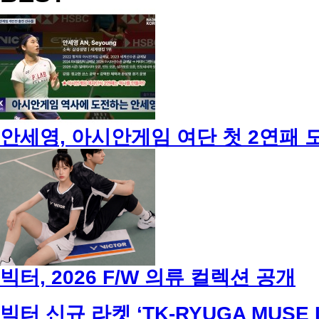
안세영, 아시안게임 여단 첫 2연패 도전!
빅터, 2026 F/W 의류 컬렉션 공개
빅터 신규 라켓 ‘TK-RYUGA MUSE I