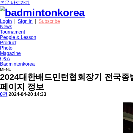
본문 바로가기
Login
|
Sign in
|
Subscribe
News
Tournament
People & Lesson
Product
Photo
Magazine
Q&A
Badmintonkorea
MENU
photo
2024대한배드민턴협회장기 전국종
페이지 정보
작
배
댓
작
0건
2024-04-20 14:33
성
드
글
성
본
자
민
일
문
턴
코
리
아