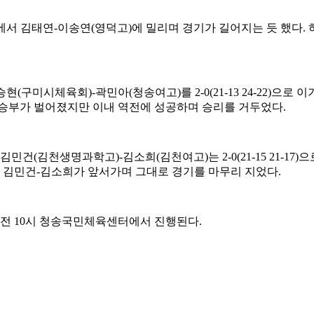
에서 김태연
-
이송연
(
영덕고
)
에 밀리며 경기가 길어지는 듯 했다
.
승현
(
구미시체육회
)-
곽민아
(
청송여고
)
를
2-0(21-13 24-22)
으로 이
 승부가 벌어졌지만 이내 역전에 성공하며 승리를 거두었다
.
김민건
(
김천생명과학고
)-
김소희
(
김천여고
)
는
2-0(21-15 21-17)
으
에 김민건
-
김소희가 앞서가며 그대로 경기를 마무리 지었다
.
오전
10
시 청송국민체육센터에서 진행된다
.