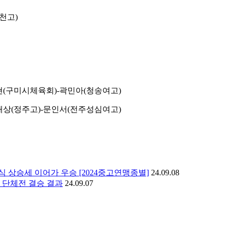
천고
)
현
(
구미시체육회
)-
곽민아
(
청송여고
)
) 최재상(정주고)-문인서(전주성심여고)
 상승세 이어가 우승 [2024중고연맹종별]
24.09.08
 단체전 결승 결과
24.09.07