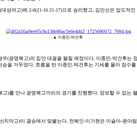
(
대성여고
)
에
2-0(21-16 21-17)
으로 승리했고
,
김민선은 압도적인
▲ 이종민-박건후
형우
(
광명북고
)
의 집안 대결을 펼칠 예정이다
.
이종민
-
박건후는 
전승을 거두었다
.
흐름을 탄 이종민
-
박건후는 기세를 몰아 점수를
북고
)
를 만나 광명북고끼리의 경기를 진행했다
.
양보할 수 없는 
선
(
치악고
)
이 결승에서 맞붙는다
.
천혜인
-
이가현은 이슬아
-
원아림