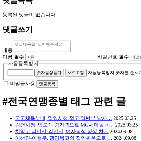
댓글목록
등록된 댓글이 없습니다.
댓글쓰기
내용
이름
필수
비밀번호
필수
자동등록방지
숫자음성듣기
새로고침
자동등록방지 숫자를 순서
비밀글사용
#전국연맹종별
태그 관련 글
국군체육부대, 밀양시청 꺾고 일반부 남자…
2025.03.25
김천시청, 압도적 경기력으로 MG새마을금…
2025.03.25
치악고 김민선-김민지, 여자복식 정상 차…
2024.09.08
이선진-이형우, 광명북고의 집안싸움으로 …
2024.09.08