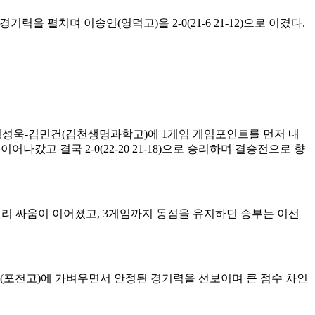
 경기력을 펼치며 이송연
(
영덕고
)
을
2-0(21-6 21-12)
으로 이겼다
.
정성욱
-
김민건
(
김천생명과학고
)
에
1
게임 게임포인트를 먼저 내
 이어나갔고 결국
2-0(22-20 21-18)
으로 승리하며 결승전으로 향
랠리 싸움이 이어졌고
, 3
게임까지 동점을 유지하던 승부는 이선
(
포천고
)
에 가벼우면서 안정된 경기력을 선보이며 큰 점수 차인