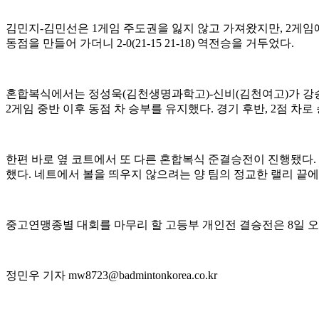
김민지
-
김민선은
1
게임 주도권을 잃지 않고 가져왔지만
, 2
게임
동점을 만들어 가더니
2-0(21-15 21-18)
역전승을 거두었다
.
혼합복식에서는 정성욱
(
김천생명과학고
)-
신비
(
김천여고
)
가 강
2
게임 중반 이후 동점 차 승부를 유지했다
.
경기 후반
, 2
점 차로
한편 바로 옆 코트에서 또 다른 혼합복식 준결승전이 진행됐다
.
했다
.
네트에서 볼을 띄우지 않으려는 양 팀의 정교한 랠리 끝
중고연맹종별 대회를 마무리 할 고등부 개인전 결승전은
8
일 
정민우 기자
mw8723@badmintonkorea.co.kr