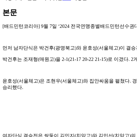
본문
[
배드민턴코리아
] 9
월
7
일
‘2024
전국연맹종별배드민턴선수권
먼저 남자단식은 박건후
(
광명북고
)
와 윤호성
(
서울체고
)
이 결승
박건후는 조재형
(
매원고
)
을
2-1(21-17 20-22 21-15)
로 이겼다
. 2
윤호성
(
서울체고
)
은 조현우
(
서울체고
)
와 집안싸움을 펼쳤다
.
경
승리했다
.
여자단식 결승전은 쌍둥이 김민지
(
치악고
)
와 김민선
(
치악고
)
의