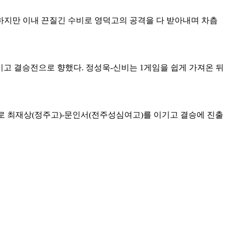
하지만 이내 끈질긴 수비로 영덕고의 공격을 다 받아내며 차츰
기고 결승전으로 향했다
.
정성욱
-
신비는
1
게임을 쉽게 가져온 뒤
로 최재상
(
정주고
)-
문인서
(
전주성심여고
)
를 이기고 결승에 진출