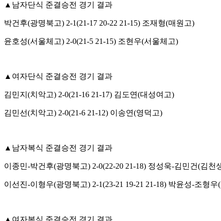
▲
남자단식 준결승전 경기 결과
박건후
(
광명북고
) 2-1(21-17 20-22 21-15)
조재형
(
매원고
)
윤호성
(
서울체고
) 2-0(21-5 21-15)
조현우
(
서울체고
)
▲
여자단식 준결승전 경기 결과
김민지
(
치악고
) 2-0(21-16 21-17)
김도연
(
대성여고
)
김민선
(
치악고
) 2-0(21-6 21-12)
이송연
(
영덕고
)
▲
남자복식 준결승전 경기 결과
이종민
-
박건후
(
광명북고
) 2-0(22-20 21-18)
정성욱
-
김민건
(
김천
이선진
-
이형우
(
광명북고
) 2-1(23-21 19-21 21-18)
박윤성
-
조형우
(
▲
여자복식 준결승전 경기 결과