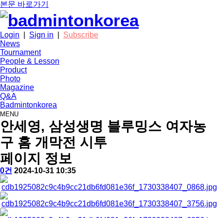
본문 바로가기
Login
|
Sign in
|
Subscribe
News
Tournament
People & Lesson
Product
Photo
Magazine
Q&A
Badmintonkorea
MENU
photo
안세영, 삼성생명 블루밍스 여자농
구 홈 개막전 시투
페이지 정보
작
배
댓
작
0건
2024-10-31 10:35
성
드
글
성
본
자
민
일
문
턴
코
리