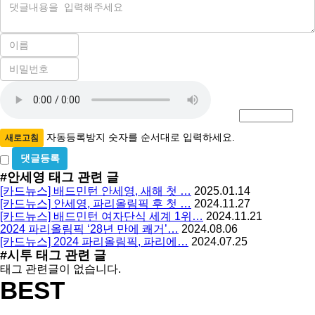
내
용
이
름
비
필
밀
수
자
번
호
동
필
등
수
록
자동등록방지 숫자를 순서대로 입력하세요.
새로고침
방
비
밀
지
#안세영
태그 관련 글
글
[카드뉴스] 배드민턴 안세영, 새해 첫 …
2025.01.14
사
[카드뉴스] 안세영, 파리올림픽 후 첫 …
2024.11.27
용
[카드뉴스] 배드민턴 여자단식 세계 1위…
2024.11.21
2024 파리올림픽 ‘28년 만에 쾌거’…
2024.08.06
[카드뉴스] 2024 파리올림픽, 파리에…
2024.07.25
#시투
태그 관련 글
태그 관련글이 없습니다.
BEST