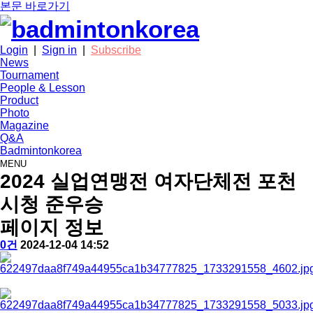
본문 바로가기
Login
|
Sign in
|
Subscribe
News
Tournament
People & Lesson
Product
Photo
Magazine
Q&A
Badmintonkorea
MENU
photo
2024 실업연맹전 여자단체전 포천
시청 준우승
페이지 정보
작
배
댓
작
0건
2024-12-04 14:52
성
드
글
성
본
자
민
일
문
턴
코
리