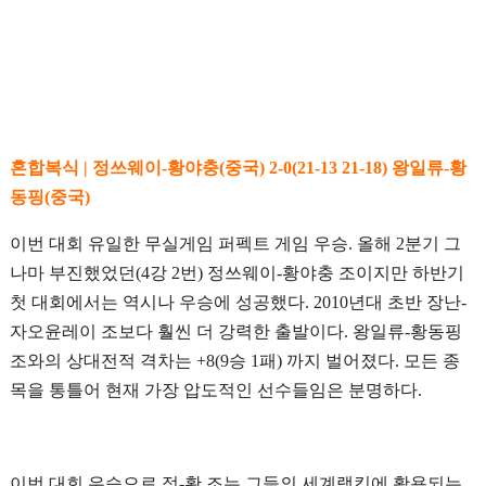
혼합복식 | 정쓰웨이-황야충(중국) 2-0(21-13 21-18) 왕일류-황
동핑(중국)
이번 대회 유일한 무실게임 퍼펙트 게임 우승. 올해 2분기 그
나마 부진했었던(4강 2번) 정쓰웨이-황야충 조이지만 하반기
첫 대회에서는 역시나 우승에 성공했다. 2010년대 초반 장난-
자오윤레이 조보다 훨씬 더 강력한 출발이다. 왕일류-황동핑
조와의 상대전적 격차는 +8(9승 1패) 까지 벌어졌다. 모든 종
목을 통틀어 현재 가장 압도적인 선수들임은 분명하다.
이번 대회 우승으로 정-황 조는 그들의 세계랭킹에 활용되는