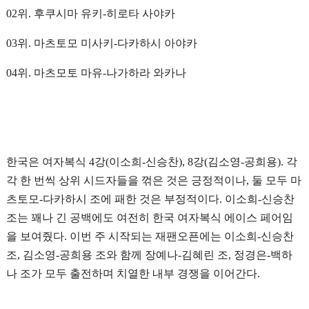
02위. 후쿠시마 유키-히로타 사야카
03위. 마츠토모 미사키-다카하시 아야카
04위. 마츠모토 마유-나가하라 와카나
한국은 여자복식 4강(이소희-신승찬), 8강(김소영-공희용). 각
각 한 번씩 상위 시드자들을 꺾은 것은 긍정적이나, 둘 모두 마
츠토모-다카하시 조에 패한 것은 부정적이다. 이소희-신승찬
조는 꽤나 긴 공백에도 여전히 한국 여자복식 에이스 페어임
을 보여줬다. 이번 주 시작되는 재팬오픈에는 이소희-신승찬
조, 김소영-공희용 조와 함께 장예나-김혜린 조, 정경은-백하
나 조가 모두 출전하며 치열한 내부 경쟁을 이어간다.