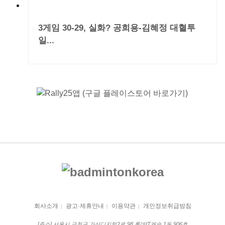
3게임 30-29, 실화? 공희용-김혜정 대혈투
일...
회사소개
광고·제휴안내
이용약관
개인정보취급방침
|
|
|
[주소] 서울시 금천구 가산디지털2로 98 롯데IT캐슬 1동 906호