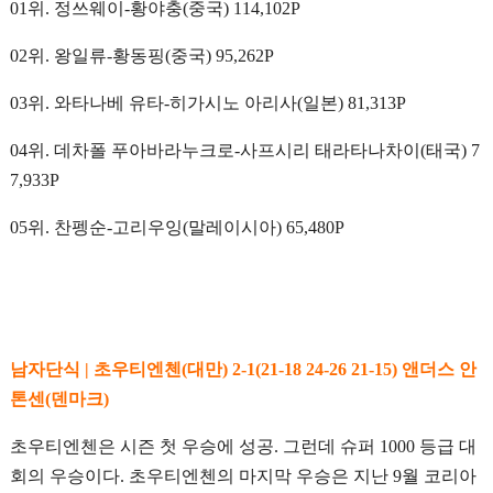
01위. 정쓰웨이-황야충(중국) 114,102P
02위. 왕일류-황동핑(중국) 95,262P
03위. 와타나베 유타-히가시노 아리사(일본) 81,313P
04위. 데차폴 푸아바라누크로-사프시리 태라타나차이(태국) 7
7,933P
05위. 찬펭순-고리우잉(말레이시아) 65,480P
남자단식 | 초우티엔첸(대만) 2-1(21-18 24-26 21-15) 앤더스 안
톤센(덴마크)
초우티엔첸은 시즌 첫 우승에 성공. 그런데 슈퍼 1000 등급 대
회의 우승이다. 초우티엔첸의 마지막 우승은 지난 9월 코리아