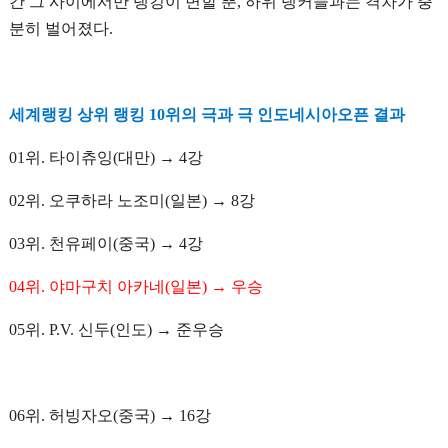
간 그 사이에서만 랭킹이 변할 뿐, 하위 랭커들과는 격차가 충
분히 벌어졌다.
세계랭킹 상위 랭킹 10위의 극과 극 인도네시아오픈 결과
01위. 타이츄잉(대만) → 4강
02위. 오쿠하라 노조미(일본) → 8강
03위. 천유페이(중국) → 4강
04위. 야마구치 아카네(일본) → 우승
05위. P.V. 신두(인도) → 준우승
06위. 허빙자오(중국) → 16강