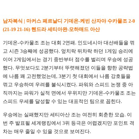
남자복식 | 마커스 페르날디 기데온-케빈 산자야 수카물조 2-0
(21-19 21-16) 헨드라 세티아완-모하매드 아산
기데온-수카물조 조는 대회 2연패. 인도네시아 대선배들을 꺾
고 시즌 3승째에 성공했다. 엎치락 뒤차락 하던 1게임 승리에
이어 2게임에서는 경기 중반부터 점수를 벌리며 우승에 성공
했다. 무엇보다도 2분기부터 뚜렷해졌던 이들을 향한 공략법
에 나름 꽤 고전했었는데, 3분기 첫 대회에서 나름 강호들을
꺾고 우승하며 우려를 불식시켰다. 파워와 스피드 논쟁 중 아
직까지는 파워가 실적 면에서 우위지만 기데온-수카물조 조는
스피드 우세를 달성할 수 있는 대표적인 팀으로 꼽힌다.
우승에는 실패했지만 세티아산 조는 여전히 회춘한 모습. 이
번 주 발표될 세계랭킹에서 3위 등극은 어렵겠지만 포인트 격
차는 매우 줄일 수 있을 것으로 보여진다.