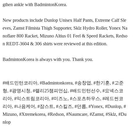
gthen ankle with BadmintonKorea.
New products include Dunlop Unisex Half Pants, Extreme Calf Sle
eves, Zamst Filmista Thigh Supporter, Sklz Hydro Roller, Yonex Na
noflare 800 Racket, Mizuno Altius 01 Feel & Speed Rackets, Redso
n REDT-3604 & 306 shirts were reviewed at this edition.
BadmintonKorea is always with you. Thank you.
#배드민턴코리아, #Badmintonkorea, #송창엽, #한기훈, #고준
형, #광명시청, #랠리25챔피언십, #배드민턴선수, #요넥스코
리아, #익스트림코리아, #미즈노, #스포츠하우스, #레드썬코
리아, #나음케어, #잠스트, #스킬즈, #던롭, #Yonex, #Dunlop, #
Mizuno, #Xtremekorea, #Redson, #Naumcare, #Zamst, #Sklz, #Du
nlop