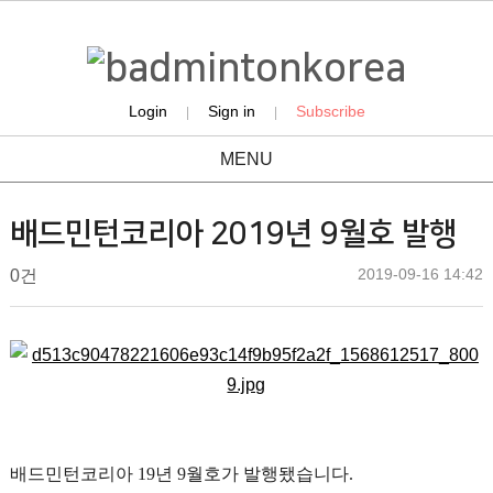
Login
Sign in
Subscribe
|
|
MENU
news
배드민턴코리아 2019년 9월호 발행
작
작
댓
2019-09-16 14:42
배
0건
성
성
글
드
일
자
민
본
턴
문
코
리
아
배드민턴코리아 19년 9월호가 발행됐습니다.