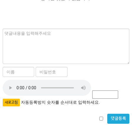
내
용
이
비
름
밀
자
필
번
수
호
동
필
등
자동등록방지 숫자를 순서대로 입력하세요.
새로고침
수
록
비
방
밀
지