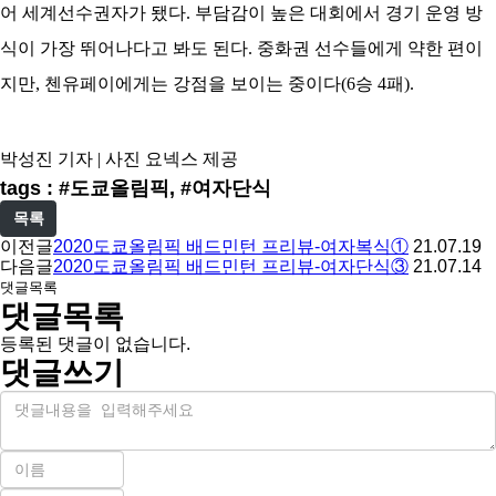
어 세계선수권자가 됐다. 부담감이 높은 대회에서 경기 운영 방
식이 가장 뛰어나다고 봐도 된다. 중화권 선수들에게 약한 편이
지만, 첸유페이에게는 강점을 보이는 중이다(6승 4패).
박성진 기자 | 사진 요넥스 제공
tags : #도쿄올림픽, #여자단식
목록
이전글
2020도쿄올림픽 배드민턴 프리뷰-여자복식①
21.07.19
다음글
2020도쿄올림픽 배드민턴 프리뷰-여자단식③
21.07.14
댓글목록
댓글목록
등록된 댓글이 없습니다.
댓글쓰기
내
용
이
름