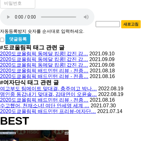
비
필
밀
수
자
번
호
동
필
새로고침
등
수
자동등록방지 숫자를 순서대로 입력하세요.
록
비
방
밀
#도쿄올림픽
태그 관련 글
지
글
2020도쿄올림픽 동메달 킹콩! 값진 감…
2021.09.10
사
2020도쿄올림픽 동메달 킹콩! 값진 감…
2021.09.09
용
2020도쿄올림픽 동메달 킹콩! 값진 감…
2021.09.08
2020도쿄올림픽 배드민턴 리뷰 - 전종…
2021.08.18
2020도쿄올림픽 배드민턴 리뷰 - 전종…
2021.08.16
#여자단식
태그 관련 글
여고부도 팀메이트 맞대결, 충주여고 박나…
2022.08.19
명인중 동갑내기 맞대결, 김태연이 오윤솔…
2022.08.19
2020도쿄올림픽 배드민턴 리뷰 - 전종…
2021.08.16
수고했어, 천재소녀! 여단 안세영 세계 …
2021.07.30
2020도쿄올림픽 배드민턴 프리뷰-여자단…
2021.07.14
BEST