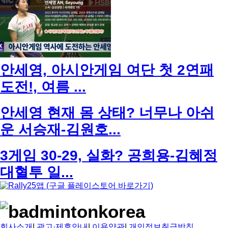
안세영, 아시안게임 여단 첫 2연패
도전!, 여름 ...
안세영 현재 몸 상태? 너무나 아쉬
운 서승재-김원호...
3게임 30-29, 실화? 공희용-김혜정
대혈투 일...
회사소개
|
광고·제휴안내
|
이용약관
|
개인정보취급방침