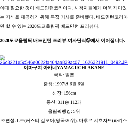
이때 필요한 것이 배드민턴코리아다. 시청자들에게 더욱 재미있
는 지식을 제공하기 위해 특집 기사를 준비했다. 배드민턴코리아
만 할 수 있는 2020도쿄올림픽 배드민턴 프리뷰다.
2020도쿄올림픽 배드민턴 프리뷰-여자단식③에서 이어집니다.
야마구치 아카네
YAMAGUCHI AKANE
국적: 일본
출생: 1997년 6월 6일
신장: 156cm
통산: 311승 112패
올림픽랭킹: 5위
조편성: L조(커스티 길모어(영국/26위), 마후르 샤흐자드(파키스