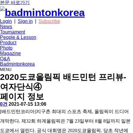
본문 바로가기
Login
|
Sign in
|
Subscribe
News
Tournament
People & Lesson
Product
Photo
Magazine
Q&A
Badmintonkorea
MENU
news
2020도쿄올림픽 배드민턴 프리뷰-
여자단식④
페이지 정보
작
배
댓
작
0건
2021-07-15 13:06
성
드
글
성
본
[배드민턴코리아]지구촌 최대의 스포츠 축제, 올림픽이 드디어
자
민
일
문
턴
개막한다. 제32회 하계올림픽은 7월 23일부터 8월 8일까지 일본
코
리
도쿄에서 열린다. 공식 대회명은 2020도쿄올림픽. 당초 작년에