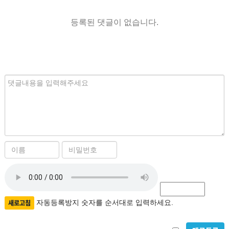
등록된 댓글이 없습니다.
내
용
이
비
름
밀
필
자
번
수
호
동
필
등
새로고침
자동등록방지 숫자를 순서대로 입력하세요.
수
록
비