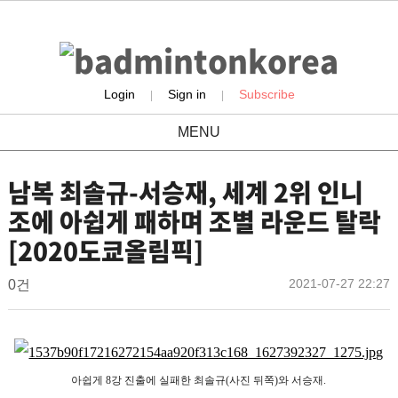
Login
Sign in
Subscribe
|
|
MENU
news
남복 최솔규-서승재, 세계 2위 인니
조에 아쉽게 패하며 조별 라운드 탈락
[2020도쿄올림픽]
배
작
작
댓
2021-07-27 22:27
0건
성
성
글
드
일
자
민
본
턴
문
코
아쉽게 8강 진출에 실패한 최솔규(사진 뒤쪽)와 서승재.