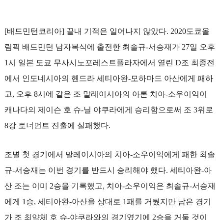
리
아
[배드민턴코리아] 끝내 기적은 일어나지 않았다. 2020도쿄올
림픽 배드민턴 남자복식에 출전한 최솔규-서승재가 27일 오후
1시 일본 도쿄 무사시노포레스트플라자에서 열린 D조 최종전
에서 인도네시아의 헨드라 세티아완-모하마드 아산에게 패하
고, 오후 8시에 같은 조 말레이시아의 아론 치아-소우이익이
캐나다의 제이슨 호 슈-닐 야쿠라에게 승리함으로써 조 3위로
8강 토너먼트 진출에 실패했다.
조별 첫 경기에서 말레이시아의 치아-소우이익에게 패한 최솔
규-서승재는 이번 경기를 반드시 승리해야 했다. 세티아완-아
산 조는 이미 2승을 기록했고, 치아-소우이익은 최솔규-서승재
에게 1승, 세티아완-아산을 상대로 1패를 거뒀지만 남은 경기
가 조 최약체 호 슈-야쿠라와의 경기였기에 2승을 거둘 것이