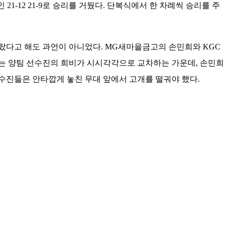
-12 21-9로 승리를 거뒀다. 단복식에서 한 차례씩 승리를 주
올랐다고 해도 과언이 아니었다. MG새마을금고의 손민희와 KGC
는 양팀 선수진의 희비가 시시각각으로 교차하는 가운데, 손민희
사 선수진들은 안타깝게 놓친 무대 앞에서 고개를 떨궈야 했다.