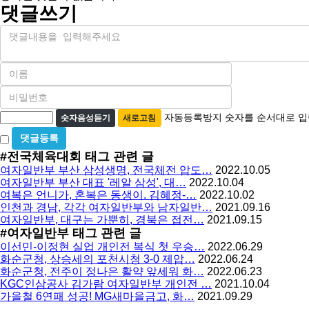
댓글쓰기
내
용
이
름
비
필
밀
수
자
번
자동등록방지 숫자를 순서대로 입
숫자음성듣기
새로고침
호
동
비
필
등
밀
수
#전국체육대회
태그 관련 글
글
록
여자일반부 부산 삼성생명, 전국체전 압도…
2022.10.05
사
방
여자일반부 부산 대표 '레알 삼성', 대…
2022.10.04
용
여복은 언니가, 혼복은 동생이. 김혜정-…
2022.10.02
지
인천과 경남, 각각 여자일반부와 남자일반…
2021.09.16
여자일반부, 대구는 가뿐히, 경북은 접전…
2021.09.15
#여자일반부
태그 관련 글
이선민-이정현 실업 개인전 복식 첫 우승…
2022.06.29
화순군청, 상승세의 포천시청 3-0 제압…
2022.06.24
화순군청, 전주이 정나은 활약 앞세워 화…
2022.06.23
KGC인삼공사 김가람 여자일반부 개인전 …
2021.10.04
가을철 6연패 성공! MG새마을금고, 화…
2021.09.29