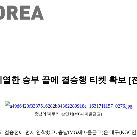
 치열한 승부 끝에 결승행 티켓 확보 
충남의 '마무리' 손민희(MG새마을금고).
 결승전에 먼저 안착했고, 충남(MG새마을금고)은 대구(KGC인삼