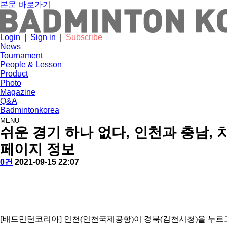
본문 바로가기
Login
|
Sign in
|
Subscribe
News
Tournament
People & Lesson
Product
Photo
Magazine
Q&A
Badmintonkorea
MENU
news
쉬운 경기 하나 없다, 인천과 충남,
페이지 정보
작
배
댓
작
0건
2021-09-15 22:07
성
드
글
성
본
자
민
일
문
턴
코
리
아
[배드민턴코리아] 인천(인천국제공항)이 경북(김천시청)을 누르고