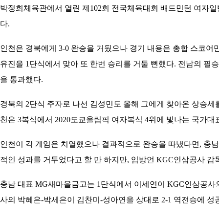
박정희체육관에서 열린 제102회 전국체육대회 배드민턴 여자일반
다.
인천은 경북에게 3-0 완승을 거뒀으나 경기 내용은 총합 스코어만
유진을 1단식에서 맞아 또 한번 승리를 거둘 뻔했다. 전남의 필승
을 통과했다.
경북의 2단식 주자로 나선 김성민도 올해 그에게 찾아온 상승세를 타
천은 3복식에서 2020도쿄올림픽 여자복식 4위에 빛나는 국가대
인천이 각 게임은 치열했으나 결과적으로 완승을 따냈다면, 충남
적인 성과를 거두었다고 할 만 하지만, 임방언 KGC인삼공사 감
충남 대표 MG새마을금고는 1단식에서 이세연이 KGC인삼공사의
사의 박혜은-박세은이 김찬미-성아연을 상대로 2-1 역전승에 성공