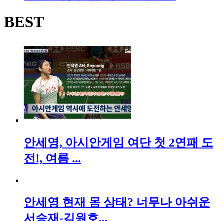
BEST
안세영, 아시안게임 여단 첫 2연패 도
전!, 여름 ...
안세영 현재 몸 상태? 너무나 아쉬운
서승재-김원호...