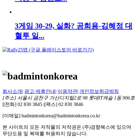
3게임 30-29, 실화? 공희용-김혜정 대
혈투 일...
회사소개
|
광고·제휴안내
|
이용약관
|
개인정보취급방침
[주소] 서울시 금천구 가산디지털2로 98 롯데IT캐슬 1동 906호
|
[전화] 02 830 3845
|
[팩스] 02 830 3846
[이메일] badmintonkorea@badmintonkorea.co.kr
본 사이트의 모든 저작물의 저작권은 (주)경향북스에 있으며
무단도용 및 복제를 허용하지 않습니다.