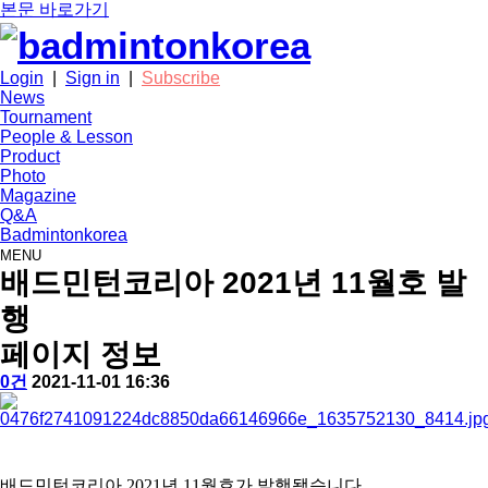
본문 바로가기
Login
|
Sign in
|
Subscribe
News
Tournament
People & Lesson
Product
Photo
Magazine
Q&A
Badmintonkorea
MENU
news
배드민턴코리아 2021년 11월호 발
행
페이지 정보
작
배
댓
작
0건
2021-11-01 16:36
성
드
글
성
본
자
민
일
문
턴
코
리
배드민턴코리아 2021년 11월호가 발행됐습니다.