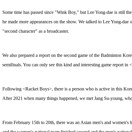
Some time has passed since "Wink Boy," but Lee Yong-dae is still the 
he made more appearances on the show. We talked to Lee Yong-dae on v
"second character" as a broadcaster.
We also prepared a report on the second game of the Badminton Korea L
semifinals. You can only see this kind and interesting game report i
Following <Racket Boys>, there is a person who is active in this Ko
After 2021 when many things happened, we met Jang Su-young, who re
From February 15th to 20th, there was an Asian men's and women's ba
and the women's national team finished second and the men's national