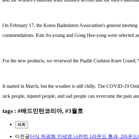
On February 17, the Korea Badminton Association's general meeting
commendations. Kim So-young and Gong Hee-yong were selected as the 
For the new products, we reviewed the Paalik Cushion Knee Guard, 
It started in March, but the weather is still chilly. The COVID-19 Omi
sick people, injured people, and sad people can overcome the pain and
tags : #배드민턴코리아, #3월호
목록
이전글
단식 허광희 안세영 나란히 1라운드 통과, 2라운드