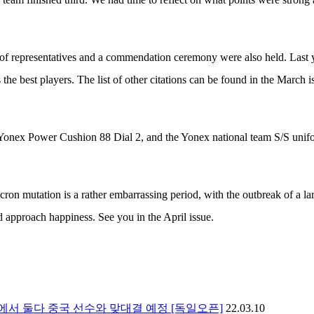
 of representatives and a commendation ceremony were also held. Las
best players. The list of other citations can be found in the March i
Yonex Power Cushion 88 Dial 2, and the Yonex national team S/S unif
cron mutation is a rather embarrassing period, with the outbreak of a l
 approach happiness. See you in the April issue.
에서 둘다 중국 선수와 맞대결 예정 [독일오픈]
22.03.10