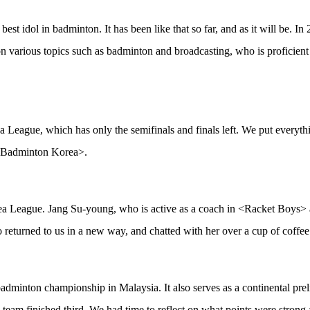
best idol in badminton. It has been like that so far, and as it will be
arious topics such as badminton and broadcasting, who is proficient i
eague, which has only the semifinals and finals left. We put everythin
n <Badminton Korea>.
rea League. Jang Su-young, who is active as a coach in <Racket Boys> 
turned to us in a new way, and chatted with her over a cup of coffee
dminton championship in Malaysia. It also serves as a continental pre
 team finished third. We had time to reflect on what points were stro