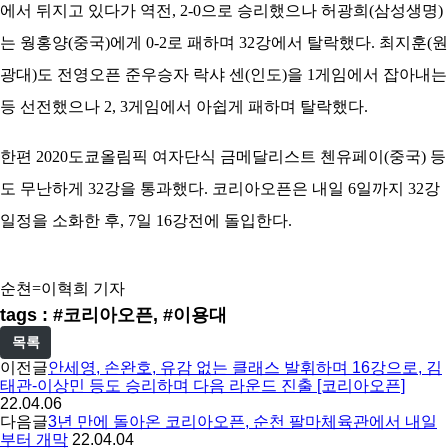
에서 뒤지고 있다가 역전, 2-0으로 승리했으나 허광희(삼성생명)
는 웡홍양(중국)에게 0-2로 패하며 32강에서 탈락했다. 최지훈(원
광대)도 전영오픈 준우승자 락샤 센(인도)을 1게임에서 잡아내는
등 선전했으나 2, 3게임에서 아쉽게 패하며 탈락했다.
한편 2020도쿄올림픽 여자단식 금메달리스트 첸유페이(중국) 등
도 무난하게 32강을 통과했다. 코리아오픈은 내일 6일까지 32강
일정을 소화한 후, 7일 16강전에 돌입한다.
순쳔=이혁희 기자
tags : #코리아오픈, #이용대
목록
이전글
안세영, 손완호, 유감 없는 클래스 발휘하며 16강으로, 김
태관-이상민 등도 승리하며 다음 라운드 진출 [코리아오픈]
22.04.06
다음글
3년 만에 돌아온 코리아오픈, 순천 팔마체육관에서 내일
부터 개막
22.04.04