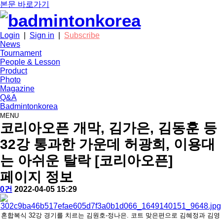
본문 바로가기
Login
|
Sign in
|
Subscribe
News
Tournament
People & Lesson
Product
Photo
Magazine
Q&A
Badmintonkorea
MENU
news
코리아오픈 개막, 김가은, 김동훈 등
32강 통과한 가운데 허광희, 이용대
는 아쉬운 탈락 [코리아오픈]
페이지 정보
작
배
댓
작
0건
2022-04-05 15:29
성
드
글
성
본
자
민
일
문
턴
혼합복식 32강 경기를 치르는 김원호-정나은. 코트 맞은편으로 김혜정과 김영