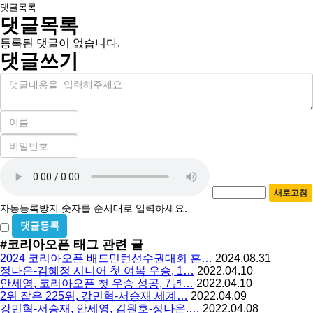
댓글목록
댓글목록
등록된 댓글이 없습니다.
댓글쓰기
내
용
이
름
비
필
밀
수
자
번
호
동
필
새로고침
등
수
자동등록방지 숫자를 순서대로 입력하세요.
록
비
방
밀
#코리아오픈
태그 관련 글
지
글
2024 코리아오픈 배드민턴선수권대회 혼…
2024.08.31
사
정나은-김혜정 시니어 첫 여복 우승, 1…
2022.04.10
용
안세영, 코리아오픈 첫 우승 성공, 7년…
2022.04.10
2위 잡은 225위, 강민혁-서승재 세계…
2022.04.09
강민혁-서승재, 안세영, 김원호-정나은.…
2022.04.08