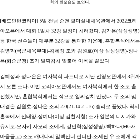
코
혁의 뒷모습도 보인다.
리
아
[배드민턴코리아] 5일 전남 순천 팔마실내체육관에서 2022코리
아오픈에서 대회 1일차 32강 일정이 치러졌다. 김가은(삼성생명)
등 한국 선수들이 대부분 32강을 통과한 가운데, 혼합복식에서는
김영혁(국군체육부대)-김혜정 조와 김원호(이상 삼성생명)-정나
은(화순군청) 조가 일찌감치 맞붙어 이목을 끌었다.
김혜정과 정나은은 여자복식 파트너로 지난 전영오픈에서 3위까
지 오른 조다. 이번 코리아오픈에서도 여자복식에서 한 조로 출
전했지만, 혼합복식에서는 적으로 일찌감치 만났다. 두 조의 맞
대결은 김원호-정나은 조의 2-0(21-14 21-16) 승리로 끝났다. 역시
혼복에서 신태양-장예나(이상 김천시청) 조가 일본의 니시가와
유지로-오자키 사오리 조에게, 강민혁(삼성생명)-백하나(MG새
마을금고) 조도 캐내다의 알렉산더 린더만-조세핀 우 조에게 각