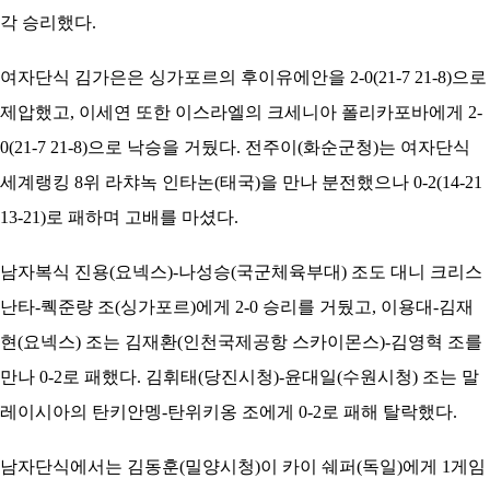
각 승리했다.
여자단식 김가은은 싱가포르의 후이유에안을 2-0(21-7 21-8)으로
제압했고, 이세연 또한 이스라엘의 크세니아 폴리카포바에게 2-
0(21-7 21-8)으로 낙승을 거뒀다. 전주이(화순군청)는 여자단식
세계랭킹 8위 라챠녹 인타논(태국)을 만나 분전했으나 0-2(14-21
13-21)로 패하며 고배를 마셨다.
남자복식 진용(요넥스)-나성승(국군체육부대) 조도 대니 크리스
난타-퀙준량 조(싱가포르)에게 2-0 승리를 거뒀고, 이용대-김재
현(요넥스) 조는 김재환(인천국제공항 스카이몬스)-김영혁 조를
만나 0-2로 패했다. 김휘태(당진시청)-윤대일(수원시청) 조는 말
레이시아의 탄키안멩-탄위키옹 조에게 0-2로 패해 탈락했다.
남자단식에서는 김동훈(밀양시청)이 카이 쉐퍼(독일)에게 1게임