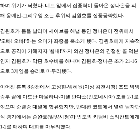
하며 위기가 닥쳤다. 네트 앞에서 집중력이 돌아온 정나은을 피
해 옹예신-고리우잉 조는 후위의 김원호를 집중공략했다.
김원호가 몸을 날리며 세이브를 해낼 동안 정나은이 전위에서
'오빠! 오빠!'하는 오더가 좌중을 폭소케 했다. 김원호에게 지속적
으로 공격이 가해지자 '힘내!'까지 외친 정나은의 간절한 콜 덕분
인지 김원호가 막판 호수비를 해내며 김원호-정나은 조가 21-16
으로 3게임을 승리로 마무리했다.
이어진 혼복 8강전에서 고성현-엄혜원(이상 김천시청) 조도 박빙
승부 끝에 아드난 마울라나-미셸 반다소(인도네시아) 조를 2-1로
꺾으며 준결승 대열에 합류했지만, 반대편 코트에서 열린 남자단
식 경기에서는 손완호(밀양시청)가 인도의 키담비 스리칸트에게
1-2로 패하며 대회를 마무리했다.