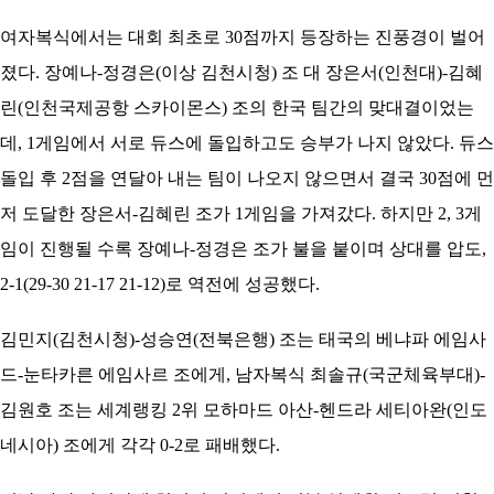
여자복식에서는 대회 최초로 30점까지 등장하는 진풍경이 벌어
졌다. 장예나-정경은(이상 김천시청) 조 대 장은서(인천대)-김혜
린(인천국제공항 스카이몬스) 조의 한국 팀간의 맞대결이었는
데, 1게임에서 서로 듀스에 돌입하고도 승부가 나지 않았다. 듀스
돌입 후 2점을 연달아 내는 팀이 나오지 않으면서 결국 30점에 먼
저 도달한 장은서-김혜린 조가 1게임을 가져갔다. 하지만 2, 3게
임이 진행될 수록 장예나-정경은 조가 불을 붙이며 상대를 압도,
2-1(29-30 21-17 21-12)로 역전에 성공했다.
김민지(김천시청)-성승연(전북은행) 조는 태국의 베냐파 에임사
드-눈타카른 에임사르 조에게, 남자복식 최솔규(국군체육부대)-
김원호 조는 세계랭킹 2위 모하마드 아산-헨드라 세티아완(인도
네시아) 조에게 각각 0-2로 패배했다.