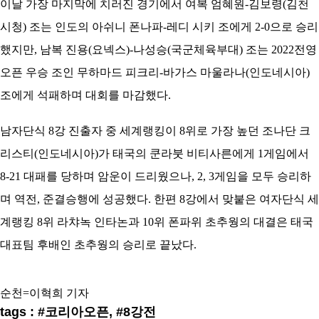
이날 가장 마지막에 치러진 경기에서 여복 엄혜원-김보령(김천
시청) 조는 인도의 아쉬니 폰나파-레디 시키 조에게 2-0으로 승리
했지만, 남복 진용(요넥스)-나성승(국군체육부대) 조는 2022전영
오픈 우승 조인 무하마드 피크리-바가스 마울라나(인도네시아)
조에게 석패하며 대회를 마감했다.
남자단식 8강 진출자 중 세계랭킹이 8위로 가장 높던 조나단 크
리스티(인도네시아)가 태국의 쿤라붓 비티사른에게 1게임에서
8-21 대패를 당하며 암운이 드리웠으나, 2, 3게임을 모두 승리하
며 역전, 준결승행에 성공했다. 한편 8강에서 맞붙은 여자단식 세
계랭킹 8위 라챠녹 인타논과 10위 폰파위 초추웡의 대결은 태국
대표팀 후배인 초추웡의 승리로 끝났다.
순천=이혁희 기자
tags : #코리아오픈, #8강전