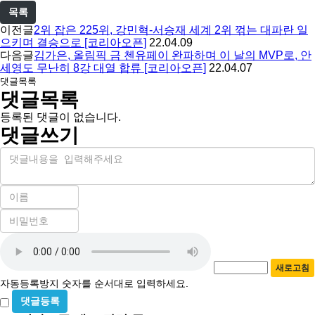
목록
이전글
2위 잡은 225위, 강민혁-서승재 세계 2위 꺾는 대파란 일
으키며 결승으로 [코리아오픈]
22.04.09
다음글
김가은, 올림픽 금 첸유페이 완파하며 이 날의 MVP로, 안
세영도 무난히 8강 대열 합류 [코리아오픈]
22.04.07
댓글목록
댓글목록
등록된 댓글이 없습니다.
댓글쓰기
내
용
이
름
비
필
밀
수
자
번
호
동
필
새로고침
등
수
자동등록방지 숫자를 순서대로 입력하세요.
록
비
방
밀