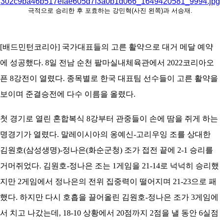
자
민
일
문
턴
극적으로 승리한 후 포효하는 강민혁(사진 왼쪽)과 서승재.
코
리
아
[배드민턴코리아]
국가대표들의 고른 활약으로 대거 메달 예약
에 성공했다. 8일 전남 순천 팔마실내체육관에서 2022코리아오
픈 8강전이 열렸다. 종목별로 한국 대표팀 선수들이 고른 활약을
보이며 준결승전에 다수 이름을 올렸다.
첫 경기로 열린 혼합복식 8강부터 관중들이 손에 땀을 쥐게 하는
명경기가 열렸다. 말레이시아의 옹예신-고리우잉 조를 상대한
김원호(삼성생명)-정나은(화순군청) 조가 접전 끝에 2-1 승리를
거머쥐었다. 김원호-정나은 조는 1게임을 21-14로 넉넉히 승리했
지만 2게임에서 정나은의 전위 집중력이 떨어지며 21-23으로 패
했다. 하지만 다시 호흡을 끌어올린 김원호-정나은 조가 3게임에
서 치고 나갔는데, 18-10 상황에서 20점까지 2점을 낼 동안 6실점