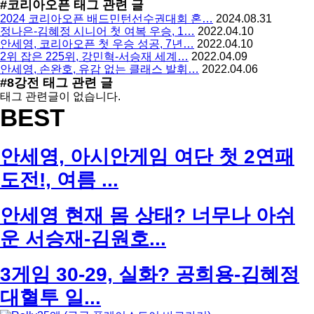
#코리아오픈
태그 관련 글
지
글
2024 코리아오픈 배드민턴선수권대회 혼…
2024.08.31
사
정나은-김혜정 시니어 첫 여복 우승, 1…
2022.04.10
용
안세영, 코리아오픈 첫 우승 성공, 7년…
2022.04.10
2위 잡은 225위, 강민혁-서승재 세계…
2022.04.09
안세영, 손완호, 유감 없는 클래스 발휘…
2022.04.06
#8강전
태그 관련 글
태그 관련글이 없습니다.
BEST
안세영, 아시안게임 여단 첫 2연패
도전!, 여름 ...
안세영 현재 몸 상태? 너무나 아쉬
운 서승재-김원호...
3게임 30-29, 실화? 공희용-김혜정
대혈투 일...