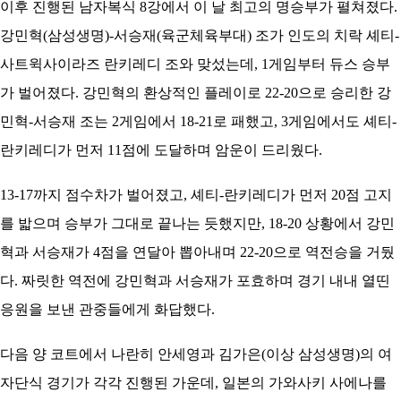
이후 진행된 남자복식 8강에서 이 날 최고의 명승부가 펼쳐졌다.
강민혁(삼성생명)-서승재(육군체육부대) 조가 인도의 치락 셰티-
사트윅사이라즈 란키레디 조와 맞섰는데, 1게임부터 듀스 승부
가 벌어졌다. 강민혁의 환상적인 플레이로 22-20으로 승리한 강
민혁-서승재 조는 2게임에서 18-21로 패했고, 3게임에서도 셰티-
란키레디가 먼저 11점에 도달하며 암운이 드리웠다.
13-17까지 점수차가 벌어졌고, 셰티-란키레디가 먼저 20점 고지
를 밟으며 승부가 그대로 끝나는 듯했지만, 18-20 상황에서 강민
혁과 서승재가 4점을 연달아 뽑아내며 22-20으로 역전승을 거뒀
다. 짜릿한 역전에 강민혁과 서승재가 포효하며 경기 내내 열띤
응원을 보낸 관중들에게 화답했다.
다음 양 코트에서 나란히 안세영과 김가은(이상 삼성생명)의 여
자단식 경기가 각각 진행된 가운데, 일본의 가와사키 사에나를