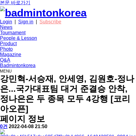
본문 바로가기
Login
|
Sign in
|
Subscribe
News
Tournament
People & Lesson
Product
Photo
Magazine
Q&A
Badmintonkorea
MENU
news
강민혁-서승재, 안세영, 김원호-정나
은...국가대표팀 대거 준결승 안착,
정나은은 두 종목 모두 4강행 [코리
아오픈]
페이지 정보
작
배
댓
작
0건
2022-04-08 21:50
성
드
글
성
본