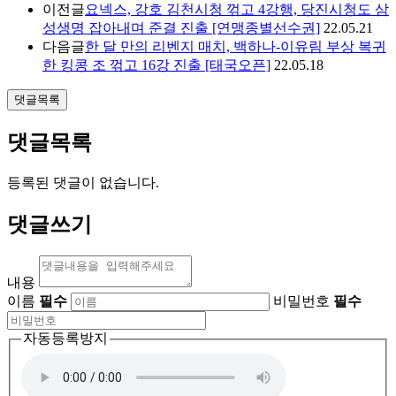
이전글
요넥스, 강호 김천시청 꺾고 4강행, 당진시청도 삼
성생명 잡아내며 준결 진출 [연맹종별선수권]
22.05.21
다음글
한 달 만의 리벤지 매치, 백하나-이유림 부상 복귀
한 킹콩 조 꺾고 16강 진출 [태국오픈]
22.05.18
댓글목록
댓글목록
등록된 댓글이 없습니다.
댓글쓰기
내용
이름
필수
비밀번호
필수
자동등록방지