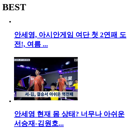
BEST
안세영, 아시안게임 여단 첫 2연패 도
전!, 여름 ...
안세영 현재 몸 상태? 너무나 아쉬운
서승재-김원호...