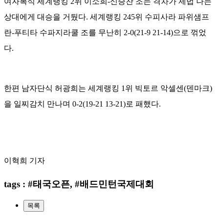
여자복식 세계랭킹 2위 이소희-신승찬 조는 격차가 제법 나는
상대에게 대승을 거뒀다. 세계랭킹 245위 수피사라 파위샘프
란-푸티타 수파지라쿨 조를 무난히 2-0(21-9 21-14)으로 꺾었
다.
한편 남자단식 허광희는 세계랭킹 1위 빅토르 악셀센(덴마크)
을 일찌감치 만나며 0-2(19-21 13-21)로 패했다.
이혁희 기자
tags : #태국오픈, #배드민턴국제대회
목록