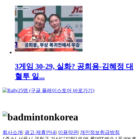
3게임 30-29, 실화? 공희용-김혜정 대
혈투 일...
회사소개
|
광고·제휴안내
|
이용약관
|
개인정보취급방침
[주소] 서울시 금천구 가산디지털2로 98 롯데IT캐슬 1동 906호