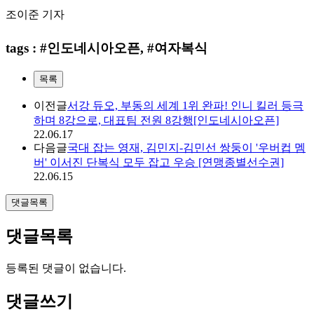
조이준 기자
tags : #인도네시아오픈, #여자복식
목록
이전글
서강 듀오, 부동의 세계 1위 완파! 인니 킬러 등극
하며 8강으로, 대표팀 전원 8강행[인도네시아오픈]
22.06.17
다음글
국대 잡는 영재, 김민지-김민선 쌍둥이 '우버컵 멤
버' 이서진 단복식 모두 잡고 우승 [연맹종별선수권]
22.06.15
댓글목록
댓글목록
등록된 댓글이 없습니다.
댓글쓰기