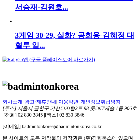
서승재-김원호...
3게임 30-29, 실화? 공희용-김혜정 대
혈투 일...
회사소개
|
광고·제휴안내
|
이용약관
|
개인정보취급방침
[주소] 서울시 금천구 가산디지털2로 98 롯데IT캐슬 1동 906호
|
[전화] 02 830 3845
|
[팩스] 02 830 3846
[이메일] badmintonkorea@badmintonkorea.co.kr
본 사이트의 모든 저작물의 저작권은 (주)경향북스에 있으며