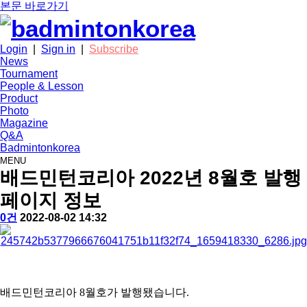
본문 바로가기
Login
|
Sign in
|
Subscribe
News
Tournament
People & Lesson
Product
Photo
Magazine
Q&A
Badmintonkorea
MENU
news
배드민턴코리아 2022년 8월호 발행
페이지 정보
작
배
댓
작
0건
2022-08-02 14:32
성
드
글
성
본
자
민
일
문
턴
코
리
아
배드민턴코리아 8월호가 발행됐습니다.