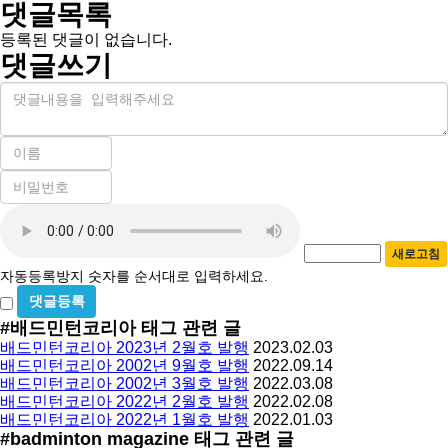
댓글목록
등록된 댓글이 없습니다.
댓글쓰기
내
용
이
름
비
필
밀
수
자
번
호
동
필
새로고침
등
수
자동등록방지 숫자를 순서대로 입력하세요.
록
비
방
밀
#배드민턴코리아
태그 관련 글
지
글
배드민턴코리아 2023년 2월호 발행
2023.02.03
사
배드민턴코리아 2002년 9월호 발행
2022.09.14
용
배드민턴코리아 2002년 3월호 발행
2022.03.08
배드민턴코리아 2022년 2월호 발행
2022.02.08
배드민턴코리아 2022년 1월호 발행
2022.01.03
#badminton magazine
태그 관련 글