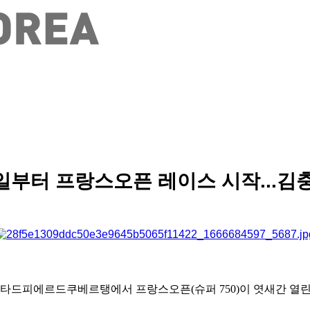
일부터 프랑스오픈 레이스 시작...김
 스타드피에르드쿠베르탱에서 프랑스오픈(슈퍼 750)이 엿새간 열