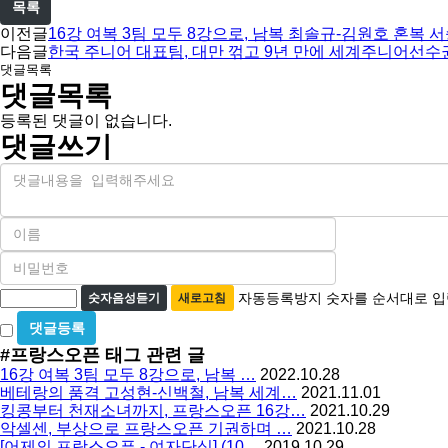
목록
이전글
16강 여복 3팀 모두 8강으로, 남복 최솔규-김원호 혼복 
다음글
한국 주니어 대표팀, 대만 꺾고 9년 만에 세계주니어선수권
댓글목록
댓글목록
등록된 댓글이 없습니다.
댓글쓰기
내
용
이
름
비
필
밀
수
자
번
자동등록방지 숫자를 순서대로 입
숫자음성듣기
새로고침
호
동
비
필
등
밀
수
#프랑스오픈
태그 관련 글
글
록
16강 여복 3팀 모두 8강으로, 남복 …
2022.10.28
사
방
베테랑의 품격 고성현-신백철, 남복 세계…
2021.11.01
용
킹콩부터 천재소녀까지, 프랑스오픈 16강…
2021.10.29
지
악셀센, 부상으로 프랑스오픈 기권하며 …
2021.10.28
[어제의 프랑스오픈 - 여자단식] (10…
2019.10.29