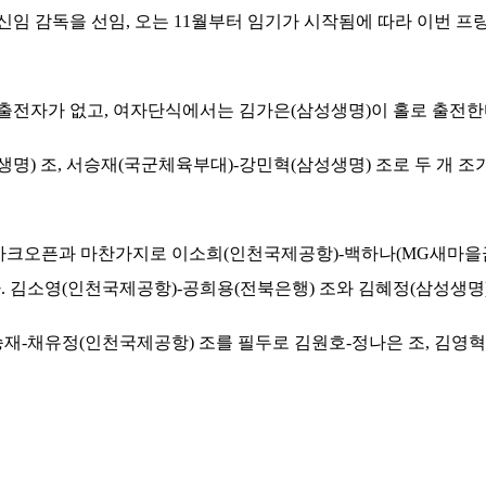
신임 감독을 선임, 오는 11월부터 임기가 시작됨에 따라 이번 
출전자가 없고, 여자단식에서는 김가은(삼성생명)이 홀로 출전한
) 조, 서승재(국군체육부대)-강민혁(삼성생명) 조로 두 개 조
덴마크오픈과 마찬가지로 이소희(인천국제공항)-백하나(MG새마을
 김소영(인천국제공항)-공희용(전북은행) 조와 김혜정(삼성생명)-
재-채유정(인천국제공항) 조를 필두로 김원호-정나은 조, 김영혁-