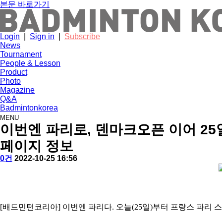
본문 바로가기
Login
|
Sign in
|
Subscribe
News
Tournament
People & Lesson
Product
Photo
Magazine
Q&A
Badmintonkorea
MENU
news
이번엔 파리로, 덴마크오픈 이어 25
페이지 정보
작
배
댓
작
0건
2022-10-25 16:56
성
드
글
성
본
자
민
일
문
턴
코
리
[배드민턴코리아] 이번엔 파리다. 오늘(25일)부터 프랑스 파리
아