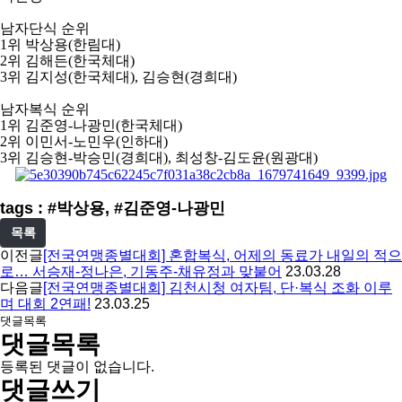
남자단식 순위
1
위 박상용
(
한림대
)
2
위 김해든
(
한국체대
)
3
위 김지성
(
한국체대
),
김승현
(
경희대
)
남자복식 순위
1
위 김준영
-
나광민
(
한국체대
)
2
위 이민서
-
노민우
(
인하대
)
3
위 김승현
-
박승민
(
경희대
),
최성창
-
김도윤
(
원광대
)
tags : #박상용, #김준영-나광민
목록
이전글
[전국연맹종별대회] 혼합복식, 어제의 동료가 내일의 적으
로… 서승재-정나은, 기동주-채유정과 맞붙어
23.03.28
다음글
[전국연맹종별대회] 김천시청 여자팀, 단·복식 조화 이루
며 대회 2연패!
23.03.25
댓글목록
댓글목록
등록된 댓글이 없습니다.
댓글쓰기