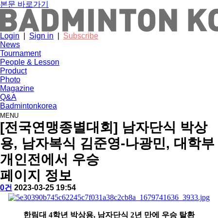
본문 바로가기
Login
|
Sign in
|
Subscribe
News
Tournament
People & Lesson
Product
Photo
Magazine
Q&A
Badmintonkorea
MENU
news
[전국연맹종별대회] 남자단식 박상
용, 남자복식 김준영-나광민, 대학부
개인전에서 우승
페이지 정보
작
배
댓
작
0건
2023-03-25 19:54
성
드
글
성
본
자
민
일
문
턴
한림대
4
학년 박상용
,
남자단식
2
년 만에 우승 탈환