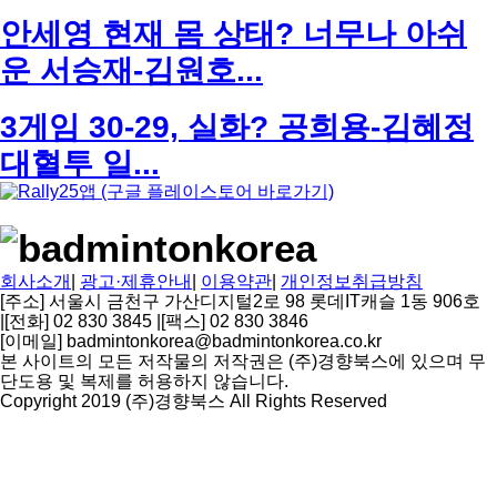
안세영 현재 몸 상태? 너무나 아쉬
운 서승재-김원호...
3게임 30-29, 실화? 공희용-김혜정
대혈투 일...
회사소개
|
광고·제휴안내
|
이용약관
|
개인정보취급방침
[주소] 서울시 금천구 가산디지털2로 98 롯데IT캐슬 1동 906호
|
[전화] 02 830 3845
|
[팩스] 02 830 3846
[이메일] badmintonkorea@badmintonkorea.co.kr
본 사이트의 모든 저작물의 저작권은 (주)경향북스에 있으며 무
단도용 및 복제를 허용하지 않습니다.
Copyright 2019 (주)경향북스 All Rights Reserved
상
단
으
로