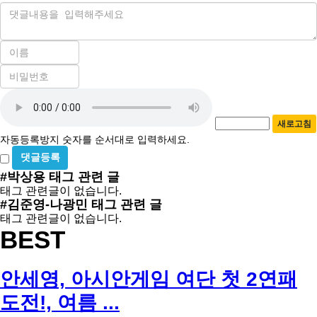
내
용
이
름
비
필
밀
수
자
번
호
동
필
새로고침
등
수
자동등록방지 숫자를 순서대로 입력하세요.
록
비
방
밀
#박상용
태그 관련 글
지
글
태그 관련글이 없습니다.
사
#김준영-나광민
태그 관련 글
용
태그 관련글이 없습니다.
BEST
안세영, 아시안게임 여단 첫 2연패
도전!, 여름 ...