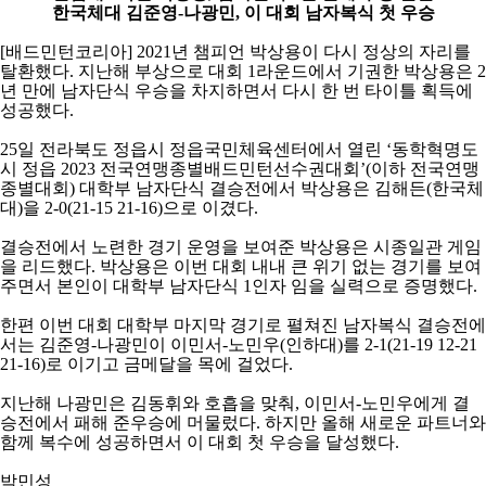
코
한국체대 김준영
-
나광민
, 이
대회 남자복식 첫 우승
리
아
[
배드민턴코리아
] 2021
년 챔피언 박상용이 다시 정상의 자리를
탈환했다
.
지난해 부상으로 대회
1
라운드에서 기권한 박상용은
2
년 만에 남자단식 우승을 차지하면서 다시 한 번 타이틀 획득에
성공했다
.
25
일 전라북도 정읍시 정읍국민체육센터에서 열린
‘
동학혁명도
시 정읍
2023
전국연맹종별배드민턴선수권대회
’(
이하 전국연맹
종별대회
)
대학부 남자단식 결승전에서 박상용은 김해든
(
한국체
대
)
을
2-0(21-15 21-16)
으로 이겼다
.
결승전에서 노련한 경기 운영을 보여준 박상용은 시종일관 게임
을 리드했다
.
박상용은 이번 대회 내내 큰 위기 없는 경기를 보여
주면서 본인이 대학부 남자단식
1
인자 임을 실력으로 증명했다
.
한편 이번 대회 대학부 마지막 경기로 펼쳐진 남자복식 결승전에
서는 김준영
-
나광민이 이민서
-
노민우
(
인하대
)
를
2-1(21-19 12-21
21-16)
로 이기고 금메달을 목에 걸었다
.
지난해 나광민은 김동휘와 호흡을 맞춰
,
이민서
-
노민우에게 결
승전에서 패해 준우승에 머물렀다
.
하지만 올해 새로운 파트너와
함께 복수에 성공하면서 이 대회 첫 우승을 달성했다
.
박민성