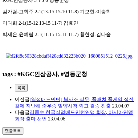
KGC
인삼공사
3 VS 0
영동군청
김가람
-
고희주
2-1(13-15 15-10 11-8)
기보현
-
이승희
이다희
2-1(15-12 13-15 11-7)
김효민
박세은
-
윤예림
2-1(11-15 15-11 11-7)
황현정
-
김다솜
tags : #KGC인삼공사, #영동군청
목록
이전글
[열정배드민턴] 불사조 상무, 풀매치 풀게임 접전
끝에 지난해 준우승 밀양시청 꺾고 결승 진출
23.04.07
다음글
김중수 한국실업배드민턴연맹 회장, 아시아연맹
회장 출마 선언
23.04.06
댓글목록