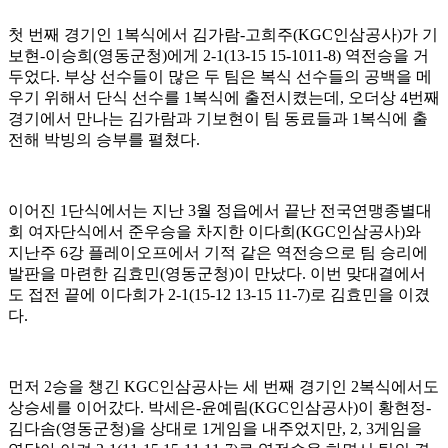
첫 번째 경기인
1
복식에서 김가람
-
고희주
(KGC
인삼공사
)
가 기
보현
-
이승희
(
영동군청
)
에게
2-1(13-15 15-1011-8)
역전승을 거
두었다
.
부상 선수들이 많은 두 팀은 복식 선수들의 공백을 메
우기 위해서 단식 선수를
1
복식에 출전시켰는데
,
오더상
4
번째
경기에서 만나는 김가람과 기보현이 팀 동료들과
1
복식에 출
전해 박빙의 승부를 펼쳤다
.
이어진
1
단식에서는 지난
3
월 정읍에서 끝난 전국연맹종별대
회 여자단식에서 준우승을 차지한 이다희
(KGC
인삼공사
)
와
지난주
6
강 플레이오프에서 기적 같은 역전승으로 팀 승리에
발판을 마련한 김효민
(
영동군청
)
이 만났다
.
이번 맞대결에서
도 접전 끝에 이다희가
2-1(15-12 13-15 11-7)
로 김효민을 이겼
다
.
먼저
2
승을 챙긴
KGC
인삼공사는 세 번째 경기인
2
복식에서도
상승세를 이어갔다
.
박세은
-
윤예림
(KGC
인삼공사
)
이 황현정
-
김다솜
(
영동군청
)
을 상대로
1
게임을 내주었지만
, 2, 3
게임을