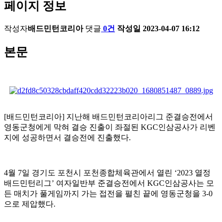
페이지 정보
작성자
배드민턴코리아
댓글
0건
작성일
2023-04-07 16:12
본문
[
배드민턴코리아
]
지난해 배드민턴코리아리그 준결승전에서
영동군청에게 막혀 결승 진출이 좌절된
KGC
인삼공사가 리벤
지에 성공하면서 결승전에 진출했다
.
4
월
7
일 경기도 포천시 포천종합체육관에서 열린
‘2023
열정
배드민턴리그
’
여자일반부 준결승전에서
KGC
인삼공사는 모
든 매치가 풀게임까지 가는 접전을 펼친 끝에 영동군청을
3-0
으로 제압했다
.