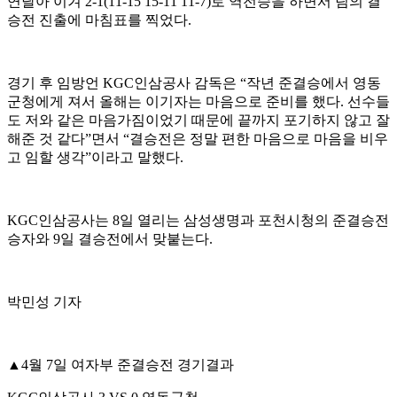
연달아 이겨
2-1(11-15 15-11 11-7)
로 역전승을 하면서 팀의 결
승전 진출에 마침표를 찍었다
.
경기 후 임방언
KGC
인삼공사 감독은
“
작년 준결승에서 영동
군청에게 져서 올해는 이기자는 마음으로 준비를 했다
.
선수들
도 저와 같은 마음가짐이었기 때문에 끝까지 포기하지 않고 잘
해준 것 같다
”
면서
“
결승전은 정말 편한 마음으로 마음을 비우
고 임할 생각
”
이라고 말했다
.
KGC
인삼공사는
8
일 열리는 삼성생명과 포천시청의 준결승전
승자와
9
일 결승전에서 맞붙는다
.
박민성 기자
▲
4
월
7
일 여자부 준결승전 경기결과