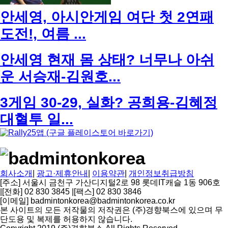
안세영, 아시안게임 여단 첫 2연패
도전!, 여름 ...
안세영 현재 몸 상태? 너무나 아쉬
운 서승재-김원호...
3게임 30-29, 실화? 공희용-김혜정
대혈투 일...
회사소개
|
광고·제휴안내
|
이용약관
|
개인정보취급방침
[주소] 서울시 금천구 가산디지털2로 98 롯데IT캐슬 1동 906호
|
[전화] 02 830 3845
|
[팩스] 02 830 3846
[이메일] badmintonkorea@badmintonkorea.co.kr
본 사이트의 모든 저작물의 저작권은 (주)경향북스에 있으며 무
단도용 및 복제를 허용하지 않습니다.