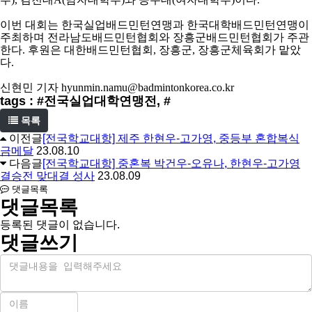
이번 대회는 한국실업배드민턴연맹과 한국대학배드민턴연맹이
주최하며 전라남도배드민턴협회와 장흥군배드민턴협회가 주관
한다
.
후원은 대한배드민턴협회
,
장흥군
,
장흥군체육회가 맡았
다
.
신현민 기자
hyunmin.namu@badmintonkorea.co.kr
tags : #전국실업대학연맹전, #
목록
이전글
[전국학교대항] 제주 한현우-고가영, 중등부 혼합복식
금메달
23.08.10
다음글
[전국학교대항] 중혼복 박건우-오유나, 한현우-고가영
결승전 맞대결 성사
23.08.09
댓글목록
댓글목록
등록된 댓글이 없습니다.
댓글쓰기
내
용
이
름