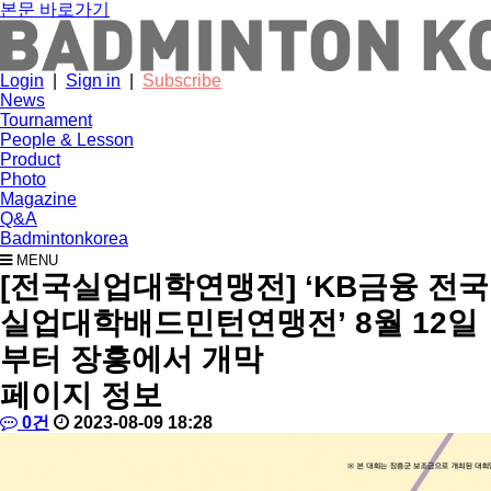
본문 바로가기
Login
|
Sign in
|
Subscribe
News
Tournament
People & Lesson
Product
Photo
Magazine
Q&A
Badmintonkorea
MENU
news
[전국실업대학연맹전] ‘KB금융 전국
실업대학배드민턴연맹전’ 8월 12일
부터 장흥에서 개막
페이지 정보
작
배
댓
작
0건
2023-08-09 18:28
성
드
글
성
본
자
민
일
문
턴