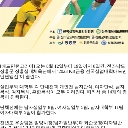
[
배드민턴코리아
]
오는
8
월
12
일부터
19
일까지
8
일간
,
전라남도
장흥군 장흥실내체육관에서
‘2023 KB
금융 전국실업대학배드민
턴연맹전
’
이 열린다
.
실업부와 대학부 각 단체전과 개인전 남자단식
,
여자단식
,
남자
복식
,
여자복식
,
혼합복식이 모두 치러진다
.
따라서 총
14
개의 종
목이 진행된다
.
단체전에는 남자실업부
8
팀
,
여자실업부
5
팀
,
남자대학부
11
팀
,
여자대학부
5
팀이 참가한다
.
전년도 우승팀은 밀양시청
(
남자일반부
)
과 화순군청
(
여자일반
부
),
김천대
A(
남자대학부
)
와 공주대
(
여자대학부
)
이다
.