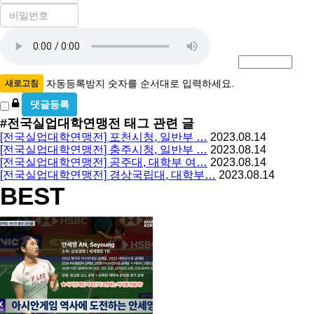
비
필
밀
수
자
번
호
동
필
등
수
록
자동등록방지 숫자를 순서대로 입력하세요.
새로고침
방
비
밀
지
#전국실업대학연맹전
태그 관련 글
글
[전국실업대학연맹전] 포천시청, 일반부 …
2023.08.14
사
[전국실업대학연맹전] 충주시청, 일반부 …
2023.08.14
용
[전국실업대학연맹전] 공주대, 대학부 여…
2023.08.14
[전국실업대학연맹전] 경상국립대, 대학부…
2023.08.14
BEST