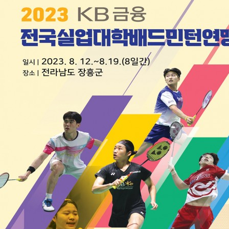
코
리
아