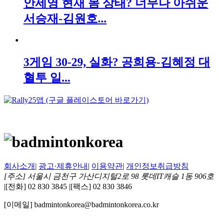
안세영 현재 몸 상태? 너무나 아쉬운
서승재-김원호...
3게임 30-29, 실화? 공희용-김혜정 대
혈투 일...
회사소개
|
광고·제휴안내
|
이용약관
|
개인정보취급방침
[주소] 서울시 금천구 가산디지털2로 98 롯데IT캐슬 1동 906호
|
[전화] 02 830 3845
|
[팩스] 02 830 3846
[이메일] badmintonkorea@badmintonkorea.co.kr