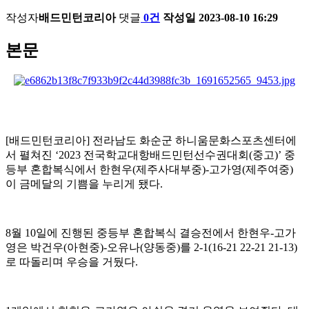
작성자
배드민턴코리아
댓글
0건
작성일
2023-08-10 16:29
본문
[
배드민턴코리아
]
전라남도 화순군 하니움문화스포츠센터에
서 펼쳐진
‘2023
전국학교대항배드민턴선수권대회
(
중고
)’
중
등부 혼합복식에서 한현우
(
제주사대부중
)-
고가영
(
제주여중
)
이 금메달의 기쁨을 누리게 됐다
.
8
월
10
일에 진행된 중등부 혼합복식 결승전에서 한현우
-
고가
영은 박건우
(
아현중
)-
오유나
(
양동중
)
를
2-1(16-21 22-21 21-13)
로 따돌리며 우승을 거뒀다
.