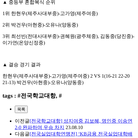
▲
중등부 혼합복식 순위
1
위 한현우
(
제주사대부중
)-
고가영
(
제주여중
)
2
위 박건우
(
아현중
)-
오유나
(
양동중
)
3
위 최선빈
(
전대사대부중
)-
권혜원
(
광주체중
),
김동중
(
당진중
)-
이가연
(
온양신정중
)
▲
결승 경기 결과
한현우
(
제주사대부중
)-
고가영
(
제주여중
) 2 VS 1(16-21 22-20
21-13)
박건우
(
아현중
)-
오유나
(
양동중
)
tags : #전국학교대항, #
목록
이전글
[전국학교대항] 성지여중 김보혜, 명인중 이송연
2-0 완파하며 우승 차지
23.08.10
다음글
[전국실업대학연맹전] ‘KB금융 전국실업대학배