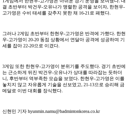
1
게임에서 한현우
-
고가영은 아쉬운 경기 운영을 보여줬다
.
대
결 초반부터 박건우
-
오유나가 맹렬한 공격을 보이자
,
한현우
-
고가영은 수비 태세를 갖추지 못한 채
16-21
로 패했다
.
그러나
2
게임 초반부터 한현우
-
고가영은 반격에 가했다
.
한현
우
-
고가영이
20-20
동점 상황에서 연달아 공격에 성공하며 기
세를 잡아
22-20
으로 이겼다
.
3
게임 또한 한현우
-
고가영이 분위기를 주도했다
.
경기 초반에
는 근소하게 뒤진 박건우
-
오유나가 상대를 따라잡는 듯하더
니
,
후반부터 역부족한 모습을 보였다
.
한현우
-
고가영은 이를
놓치지 않고 자유롭게 기술을 선보였고
, 21-13
으로 승리해 금
메달로 이번 대회를 장식했다
.
신현민 기자
hyunmin.namu@badmintonkorea.co.kr