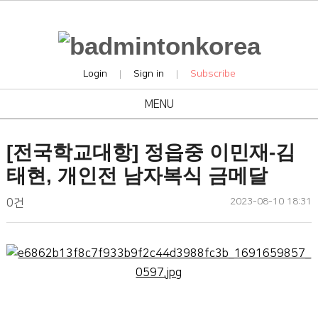
Login
Sign in
Subscribe
|
|
MENU
news
[전국학교대항] 정읍중 이민재-김
태현, 개인전 남자복식 금메달
작
작
댓
2023-08-10 18:31
배
0건
성
성
글
드
일
자
민
본
턴
문
코
리
아