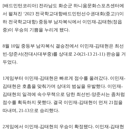
[
배드민턴코리아
]
전라남도 화순군 하니움문화스포츠센터에
서 펼쳐진
‘2023
전국학교대항배드민턴선수권대회
(
중고
)’(
이
하 전국학교대항
)
중등부 남자복식에서 이민재
-
김태현
(
정읍
중
)
이 우승의 기쁨을 누리게 됐다
.
8
월
10
일 중등부 남자복식 결승전에서 이민재
-
김태현은 최선
빈
-
양준서
(
전대사대부중
)
를 상대로
2-0(21-13 21-11)
완승을 거
두었다
.
1
게임부터 이민재
-
김태현은 빠르게 점수를 올려갔다
.
이민재
-
김태현은 호흡을 맞춰가며 상대의 범실을 유발했다
.
이민재
-
김태현의 일격에 속수무책으로 당한 최선빈
-
양준서는 좀처럼
점수를 획득하지 못했다
.
결국 이민재
-
김태현이 먼저
21
점을
따내며
, 21-13
으로 승리했다
.
2
게임에서 이민재
-
김태현의 우승이 확정됐다
.
이민재
-
김태현