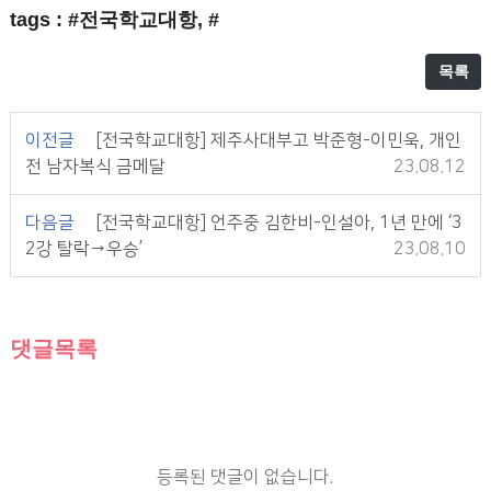
tags : #전국학교대항, #
목록
이전글
[전국학교대항] 제주사대부고 박준형-이민욱, 개인
전 남자복식 금메달
23.08.12
다음글
[전국학교대항] 언주중 김한비-인설아, 1년 만에 ‘3
2강 탈락→우승’
23.08.10
댓글목록
등록된 댓글이 없습니다.