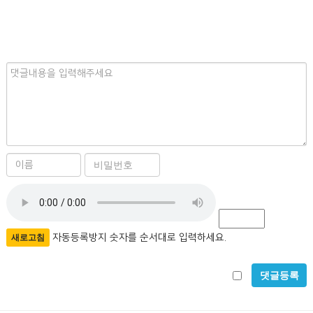
내
용
이
비
름
밀
자
필
번
수
호
동
필
등
자동등록방지 숫자를 순서대로 입력하세요.
새로고침
수
록
비
방
밀
지