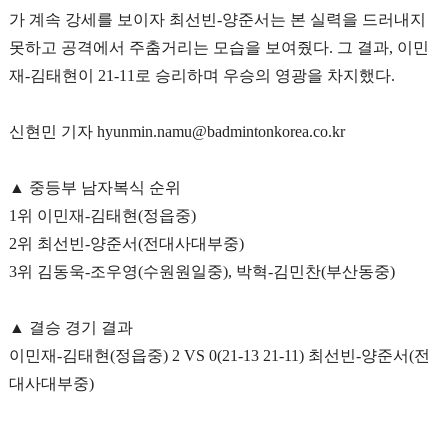
가 계속 강세를 보이자 최선빈
-
양준서는 본 실력을 드러내지
못하고 공격에서 주춤거리는 모습을 보여줬다
.
그 결과
,
이민
재
-
김태현이
21-11
로 승리하며 우승의 영광을 차지했다
.
신현민 기자
hyunmin.namu@badmintonkorea.co.kr
▲
중등부 남자복식 순위
1
위 이민재
-
김태현
(
정읍중
)
2
위 최선빈
-
양준서
(
전대사대부중
)
3
위 김동욱
-
조우영
(
수원원일중
),
박혁
-
김민찬
(
부산동중
)
▲
결승 경기 결과
이민재
-
김태현
(
정읍중
)
2 VS 0(21-13 21-11)
최선빈
-
양준서
(
전
대사대부중
)