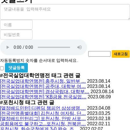
내
용
이
름
비
필
밀
수
자
번
호
동
필
새로고침
등
수
자동등록방지 숫자를 순서대로 입력하세요.
록
비
방
밀
#전국실업대학연맹전
태그 관련 글
지
글
[전국실업대학연맹전] 충주시청, 일반부 …
2023.08.14
사
[전국실업대학연맹전] 공주대, 대학부 여…
2023.08.14
용
[전국실업대학연맹전] 경상국립대, 대학부…
2023.08.14
[전국실업대학연맹전] ‘KB금융 전국실업…
2023.08.09
#포천시청
태그 관련 글
[열정배드민턴] 디펜딩 챔피언 삼성생명,…
2023.04.08
[전국연맹종별대회] 김천시청 여자팀, 단…
2023.03.25
[열정배드민턴리그] 포천시청, 안방 서포…
2023.02.18
공희용에도 불구하고...포천시청, 전북은…
2022.02.11
포천시청, 화순군청에게 3-0 완승, 조…
2022.02.07