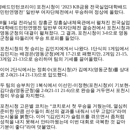
코
[
배드민턴코리아
]
포천시청이
‘2023 KB
금융 전국실업대학배드
리
민턴연맹전
’
일반부 여자단체전에서 우승하며 정상에 올랐다
.
아
8
월
14
일 전라남도 장흥군 장흥실내체육관에서 펼쳐진 전국실업
대학배드민턴연맹전 일반부 여자단체전 결승전에서 포천시청과
영동군청의 대결이 펼쳐졌다
.
그 결과
,
포천시청이
3-0
으로 영동
군청을 따돌리며 우승 트로피를 들었다
.
포천시청의 첫 승리는 김민지에게서 나왔다
. 1
단식의
1
게임에서
김민지는 배경은
(
영동군청
)
에게
17-21
로 패했지만
, 2
게임
21-15,
3
게임
21-13
으로 승리하며 팀의 기세를 끌어올렸다
.
이어
2
단식에서는 정희수
(
포천시청
)
가 김예지
(
영동군청
)
를 상대
로
2-0(21-14 21-13)
으로 압도했다
.
두 팀의 승부처인
1
복식에서 이선민
-
이정현
(
포천시청
)
이 기보현
-
김다솜
(
영동군청
)
을
2-0(21-11 21-6)
으로 완승을 거두면서 포천시
청이 우승을 차지했다
.
포천시청 고은별 코치는
“
코치로서 첫 우승을 거뒀는데
,
열심히
준비한 만큼 선수들이 최선의 결과를 내줘서 너무 고맙다
”
라며
눈시울을 붉혔다
.
이어
“(
김
)
민지가 슬럼프를 겪으면서 좀처럼
성적을 내지 못해서 안타까웠는데 이번 대회로 극복한 것 같아
기분이 좋다
”
라며 덧붙였다
.