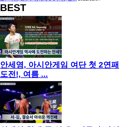
BEST
안세영, 아시안게임 여단 첫 2연패
도전!, 여름 ...