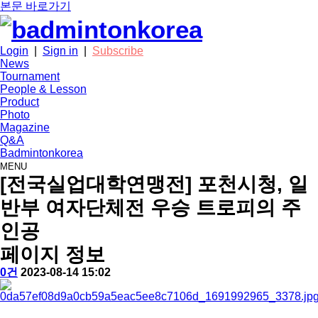
본문 바로가기
Login
|
Sign in
|
Subscribe
News
Tournament
People & Lesson
Product
Photo
Magazine
Q&A
Badmintonkorea
MENU
news
[전국실업대학연맹전] 포천시청, 일
반부 여자단체전 우승 트로피의 주
인공
페이지 정보
작
배
댓
작
0건
2023-08-14 15:02
성
드
글
성
본
자
민
일
문
턴