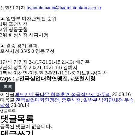
신현민 기자
hyunmin.namu@badmintonkorea.co.kr
▲
일반부 여자단체전 순위
1
위 포천시청
2
위 영동군청
3
위 화성시청 시흥시청
▲
결승 경기 결과
포천시청
3 VS 0
영동군청
1
단식 김민지
2-1(17-21 21-15 21-13)
배경은
2
단식 정희수
2-0(21-14 21-13)
김예지
1
복식 이선민
-
이정현
2-0(21-11 21-6)
기보현
-
김다솜
tags : #전국실업대학연맹전, #포천시청
목록
이전글
배드민턴 꿈나무 합숙훈련 성공적으로 마무리
23.08.16
다음글
[전국실업대학연맹전] 충주시청, 일반부 남자단체전 우승
달성
23.08.14
댓글목록
댓글목록
등록된 댓글이 없습니다.
댓글쓰기