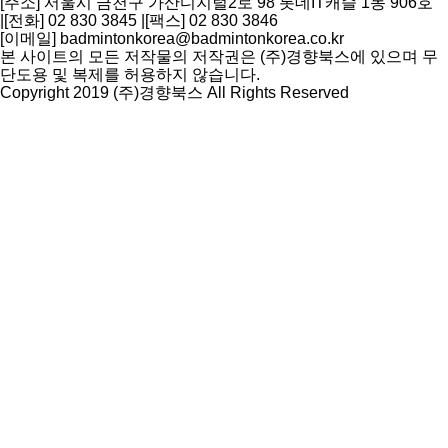
[주소] 서울시 금천구 가산디지털2로 98 롯데IT캐슬 1동 906호
|
[전화] 02 830 3845
|
[팩스] 02 830 3846
[이메일] badmintonkorea@badmintonkorea.co.kr
본 사이트의 모든 저작물의 저작권은 (주)경향북스에 있으며 무
단도용 및 복제를 허용하지 않습니다.
Copyright 2019 (주)경향북스 All Rights Reserved
상
단
으
로