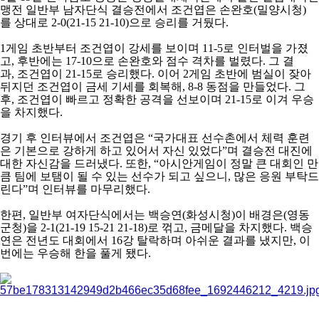
맹전 일반부 남자단식 결승전에서 조건엽은 손완호
(
밀양시청
)
를
상대로
2-0(21-15 21-10)
으로 승리를 거뒀다
.
1
게임 초반부터 조건엽이 강세를 보이며
11-5
로 인터벌을 가졌
고
,
후반에는
17-10
으로 손완호와 점수 격차를 벌렸다
.
그 결
과
,
조건엽이
21-15
로 승리했다
.
이어
2
게임 초반에 범실이 잦아
뒤지던 조건엽이 금세 기세를 회복해
, 8-8
동점을 만들었다
.
그
후
,
조건엽이 빠르고 정확한 공격을 선보이며
21-15
로 이겨 우승
을 차지했다
.
경기 후 인터뷰에서 조건엽은
“
국가대표 선수촌에서 체력 훈련
은 기본으로 강하게 하고 있어서 자신 있었다
”
며 결승전 대진에
대한 자신감을 드러냈다
.
또한
, “
아시안게임이 정말 큰 대회인 만
큼 팀에 보탬이 될 수 있는 선수가 되고 싶으니
,
많은 응원 부탁드
린다
”
며 인터뷰를 마무리했다
.
한편
,
일반부 여자단식에서는 백승연
(
화성시청
)
이 배경은
(
영동
군청
)
을
2-1(21-19 15-21 21-18)
로 꺾고
,
금메달을 차지했다
.
백승
연은 전년도 대회에서
16
강 탈락하며 아쉬운 결과를 냈지만
,
이
번에는 우승해 한을 풀게 됐다
.