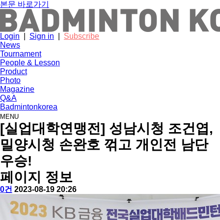
본문 바로가기
Login
|
Sign in
|
Subscribe
News
Tournament
People & Lesson
Product
Photo
Magazine
Q&A
Badmintonkorea
MENU
news
[실업대학연맹전] 성남시청 조건엽,
밀양시청 손완호 꺾고 개인전 남단
우승!
페이지 정보
작
배
댓
작
0건
2023-08-19 20:26
성
드
글
성
본
자
민
일
문
턴