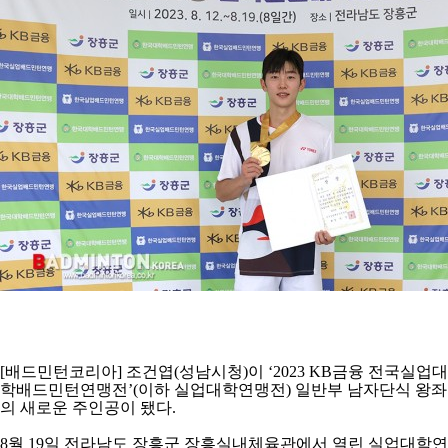
코
리
아
[
배드민턴코리아
]
조건엽
(
성남시청
)
이
‘2023 KB
금융 전국실업대
학배드민턴연맹전
’(
이하 실업대학연맹전
)
일반부 남자단식 왕좌
의 새로운 주인공이 됐다
.
8
월
19
일 전라남도 장흥군 장흥실내체육관에서 열린 실업대학연