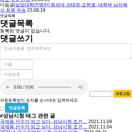
다음글
[실업대학연맹전] 동의대 강태영-오현호, 대학부 남자복
식 최종 우승
23.08.19
댓글목록
댓글목록
등록된 댓글이 없습니다.
댓글쓰기
내
용
이
름
비
필
밀
수
자
번
호
동
필
새로고침
등
수
자동등록방지 숫자를 순서대로 입력하세요.
록
비
방
밀
#성남시청
태그 관련 글
지
글
국제용 선수가 되고 싶다, 성남시청 조건…
2021.11.09
사
국제용 선수가 되고 싶다, 성남시청 조건…
2021.11.04
용