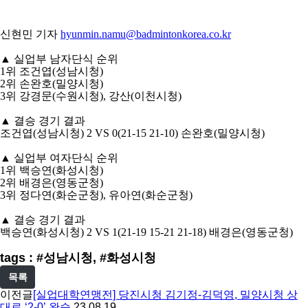
신현민 기자
hyunmin.namu@badmintonkorea.co.kr
▲
실업부 남자단식 순위
1
위 조건엽
(
성남시청
)
2
위 손완호
(
밀양시청
)
3
위 강경문
(
수원시청
),
강산
(
이천시청
)
▲
결승 경기 결과
조건엽
(
성남시청
) 2 VS 0(21-15 21-10)
손완호
(
밀양시청
)
▲
실업부 여자단식 순위
1
위 백승연
(
화성시청
)
2
위 배경은
(
영동군청
)
3
위 정다연
(
화순군청
),
유아연
(
화순군청
)
▲
결승 경기 결과
백승연
(
화성시청
) 2 VS 1(21-19 15-21 21-18)
배경은
(
영동군청
)
tags : #성남시청, #화성시청
목록
이전글
[실업대학연맹전] 당진시청 김기정-김덕영, 밀양시청 상
대로 ‘2-0’ 완승
23.08.19