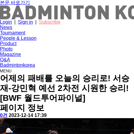
본문 바로가기
Login
|
Sign in
|
Subscribe
News
Tournament
People & Lesson
Product
Photo
Magazine
Q&A
Badmintonkorea
MENU
news
어제의 패배를 오늘의 승리로! 서승
재-강민혁 예선 2차전 시원한 승리!
[BWF 월드투어파이널]
페이지 정보
작
배
댓
작
0건
2023-12-14 17:39
성
드
글
성
본
자
민
일
문
턴