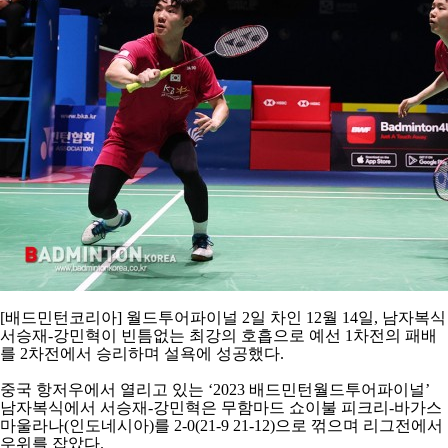
코
리
아
[
배드민턴코리아
]
월드투어파이널
2
일 차인
12
월
14
일
,
남자복식
서승재
-
강민혁이 빈틈없는 최강의 호흡으로 예선
1
차전의 패배
를
2
차전에서 승리하며 설욕에 성공했다
.
중국 항저우에서 열리고 있는
‘2023
배드민턴월드투어파이널
’
남자복식에서 서승재
-
강민혁은 무함마드 쇼이불 피크리
-
바가스
마울라나
(
인도네시아
)
를
2-0(21-9 21-12)
으로 꺾으며 리그전에서
우위를 잡았다
.