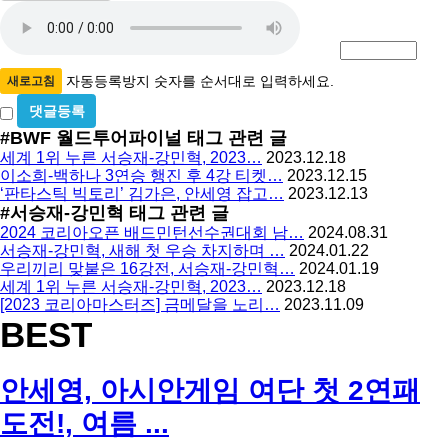
자
번
호
동
필
등
수
록
자동등록방지 숫자를 순서대로 입력하세요.
새로고침
방
비
밀
지
#BWF 월드투어파이널
태그 관련 글
글
세계 1위 누른 서승재-강민혁, 2023…
2023.12.18
사
이소희-백하나 3연승 행진 후 4강 티켓…
2023.12.15
용
‘판타스틱 빅토리’ 김가은, 안세영 잡고…
2023.12.13
#서승재-강민혁
태그 관련 글
2024 코리아오픈 배드민턴선수권대회 남…
2024.08.31
서승재-강민혁, 새해 첫 우승 차지하며 …
2024.01.22
우리끼리 맞붙은 16강전, 서승재-강민혁…
2024.01.19
세계 1위 누른 서승재-강민혁, 2023…
2023.12.18
[2023 코리아마스터즈] 금메달을 노리…
2023.11.09
BEST
안세영, 아시안게임 여단 첫 2연패
도전!, 여름 ...