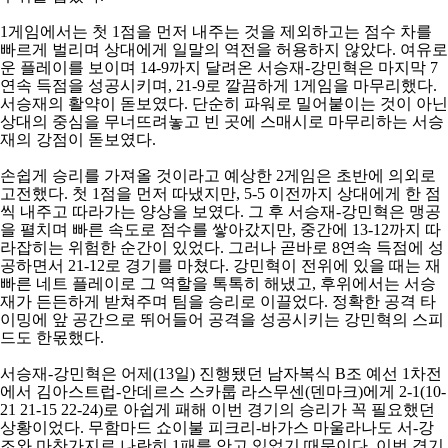
1
게임에서는 첫
1
점을 먼저 내주는 것을 제외하고는 점수 차를
빠르게 벌리며 상대에게 일말의 역전을 허용하지 않았다
.
여유로
운 플레이를 보이며
14-9
까지 달려온 서승재
-
강민혁은 마지막
7
연속 득점을 성공시키며
, 21-9
로 깔끔하게
1
게임을 마무리했다
.
서승재의 활약이 돋보였다
.
단순히 파워로 밀어붙이는 것이 아닌
상대의 중심을 무너뜨려놓고 빈 곳에 스매시로 마무리하는 서승
재의 강점이 돋보였다
.
손쉽게 승리를 가져올 것이라고 예상한
2
게임은 초반에 의외로
고전했다
.
첫
1
점을 먼저 따냈지만
, 5-5
이전까지 상대에게 한 점
씩 내주고 따라가는 양상을 보였다
.
그 후 서승재
-
강민혁은 맹공
을 펼치며 빠른 속도로 점수를 쌓아갔지만
,
중간에
13-12
까지 따
라잡히는 위험한 순간이 있었다
.
그러나 곧바로
8
연속 득점에 성
공하면서
21-12
로 경기를 마쳤다
.
강민혁이 전위에 있을 때는 재
빠른 네트 플레이로 그 역할을 톡톡히 해냈고
,
후위에서는 서승
재가 든든하게 받쳐주며 팀을 승리로 이끌었다
.
정확한 공격 타
이밍에 앞 공간으로 뛰어들어 공격을 성공시키는 강민혁의 스피
드도 한몫했다
.
서승재
-
강민혁은 어제
(13
일
)
진행됐던 남자복식
B
조 예선
1
차전
에서 김아스트럽
-
안데르스 스카룹 라스무센
(
덴마크
)
에게
2-1(10-
21 21-15 22-24)
로 아쉽게 패해 이번 경기의 승리가 꼭 필요했던
상황이었다
.
무함마드 쇼이불 피크리
-
바가스 마울라나도 서
-
강
조와 마찬가지로 나란히
1
패를 안고 있었기 때문이다
.
이번 경기