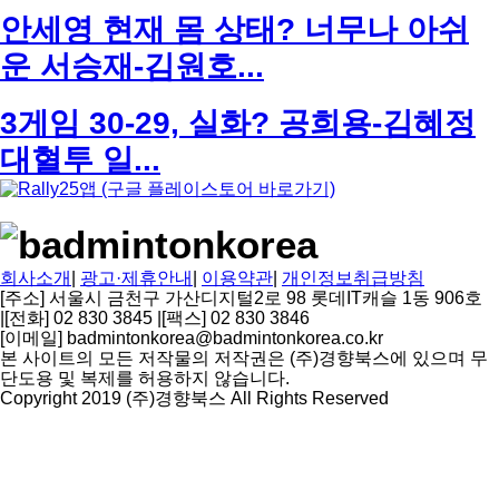
안세영 현재 몸 상태? 너무나 아쉬
운 서승재-김원호...
3게임 30-29, 실화? 공희용-김혜정
대혈투 일...
회사소개
|
광고·제휴안내
|
이용약관
|
개인정보취급방침
[주소] 서울시 금천구 가산디지털2로 98 롯데IT캐슬 1동 906호
|
[전화] 02 830 3845
|
[팩스] 02 830 3846
[이메일] badmintonkorea@badmintonkorea.co.kr
본 사이트의 모든 저작물의 저작권은 (주)경향북스에 있으며 무
단도용 및 복제를 허용하지 않습니다.
Copyright 2019 (주)경향북스 All Rights Reserved
상
단
으
로