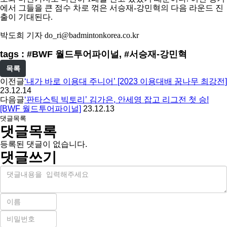
에서 그들을 큰 점수 차로 꺾은 서승재
-
강민혁의 다음 라운드 진
출이 기대된다
.
박도희 기자
do_ri@badmintonkorea.co.kr
tags : #BWF 월드투어파이널, #서승재-강민혁
목록
이전글
‘내가 바로 이용대 주니어’ [2023 이용대배 꿈나무 최강전]
23.12.14
다음글
‘판타스틱 빅토리’ 김가은, 안세영 잡고 리그전 첫 승!
[BWF 월드투어파이널]
23.12.13
댓글목록
댓글목록
등록된 댓글이 없습니다.
댓글쓰기
내
용
이
름
비
필
밀
수