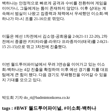
백하나는 안정적으로 빠르게 공격과 수비를 전환하며 게임을
이어가니
,
그들에게는 틈이 존재하지 않았다
.
이후 상대는 계
속해서 범실이 나왔고 집중력과 체력에서 우세했던 이소희
-
백
하나가 마
-
시 조를
21-16
으로 꺾었다
.
이들은 예선
1
차전에서 김소영
-
공희용을
2-0(21-11 22-20), 2
차
전에서 종콜판 키티타라쿨
-
라위다 프라종자이
(
태국
)
를
2-0(21-
15 21-15)
으로 꺾고
3
차전에 진출했다
.
이번 월드투어파이널에서 무려
3
연승을 이어가고 있는 이소
희
-
백하나는
4
강 진출을 확정하며 이후 예선 경기를 치를 대표
팀에게 큰 힘이 됐다
.
다음 경기도 무패행진을 이어갈 수 있을
지 기대를 모으고 있다
.
박도희 기자
do_ri@badmintonkorea.co.kr
tags : #BWF 월드투어파이널, #이소희-백하나