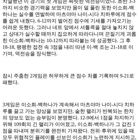
치열했던 이 경기의 첫 게임은 짜릿한 역전승이었다
.
초반
3-3
까지 비슷한 경기력을 보였지만 몸이 덜 풀린 듯한 이소희
-
백
하나는 실수를 연발하며 마츠야마 나미
-
시다 치하루에게 점수
를 쉽게 내줬다
. 6-12
까지 벌어진 점수에 기세를 가져오기는
어려운 듯했다
.
그러나 네트 앞에서 셔틀콕을 절대 놓치지 않
고 상대가 실수할 때까지 집요하게 따라다니며 끈질기게 괴롭
힌 이소희
-
백하나는
10-12
까지 따라붙는 데 성공했다
.
그 후
18-18,
팽팽한 접전 속
3
점을 내리 따낸 이
-
백 조는
21-18
로 이
기며
,
역전승을 장식했다
.
잠시 주춤한
2
게임은 허무하게 큰 점수 차를 기록하며
9-21
로
패했다
.
3
게임은 이소희
-
백하나가 계속해서 마츠야마 나미
-
시다 치하
루를 끌고 가는 양상을 보였지만
,
숱한 랠리가 반복되는 한치
의 양보도 없는 승부임이 분명했다
. 12-9
에서
1
점을 차지하기
위해
109
회의 긴 랠리가 이어졌고
,
이소희
-
백하나가 그 값진
1
점을 따내며 분위기를 완전히 가져왔다
.
전위
·
후위에 있을 때
모두 위협적인 플레이를 선보인 이소희가 노련하게 지시하고
,