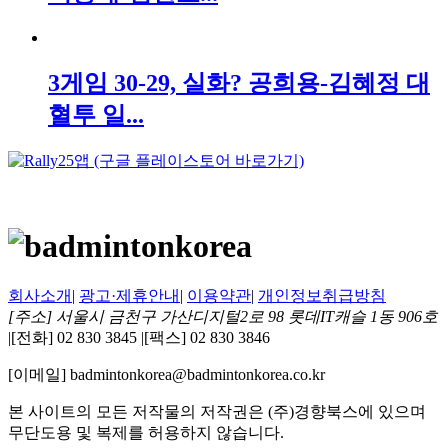
3게임 30-29, 실화? 공희용-김혜정 대
혈투 일...
회사소개
|
광고·제휴안내
|
이용약관
|
개인정보취급방침
[주소] 서울시 금천구 가산디지털2로 98 롯데IT캐슬 1동 906호
|
[전화] 02 830 3845
|
[팩스] 02 830 3846
[이메일] badmintonkorea@badmintonkorea.co.kr
본 사이트의 모든 저작물의 저작권은 (주)경향북스에 있으며
무단도용 및 복제를 허용하지 않습니다.