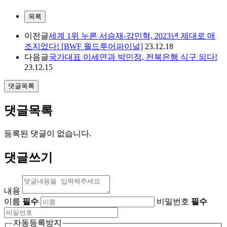
목록
이전글
세계 1위 누른 서승재-강민혁, 2023년 제대로 매
조지었다! [BWF 월드투어파이널]
23.12.18
다음글
국가대표 이세연과 박민정, 전북은행 식구 되다!
23.12.15
댓글목록
댓글목록
등록된 댓글이 없습니다.
댓글쓰기
내용
이름
필수
비밀번호
필수
자동등록방지