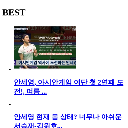
BEST
안세영, 아시안게임 여단 첫 2연패 도
전!, 여름 ...
안세영 현재 몸 상태? 너무나 아쉬운
서승재-김원호...