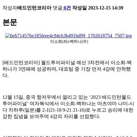
작성자
배드민턴코리아
댓글
0건
작성일
2023-12-15 14:39
본문
이소희(좌)-백하나(우)
[
배드민턴코리아
]
월드투어파이널 예선
3
차전에서 이소희
-
백
하나가
3
연패에 성공하며
,
대표팀 중 가장 먼저
4
강에 안착했
다
.
12
월
15
일
,
중국 항저우에서 열리고 있는
‘2023
배드민턴월드
투어파이널
’
여자복식에서 이소희
-
백하나는 마츠야마 나미
-
시
다 치하루
(
일본
)
를
2-1(21-18 9-21 21-16)
로 누르고 승리에 대한
강한 집념을 보여주며
4
강의 자리를 선점했다
.