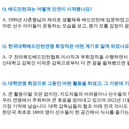
Q.
배드민턴과는 어떻게 인연이 시작됐나요
?
A. 1999
년 사촌형님의 제의로 생활체육 배드민턴에 입문하였고
어린 선수 아이들이 운동하는 모습을 보고
,
뭔가 모를 감정이 
Q.
한국대학배드민턴연맹 회장직은 어떤 계기로 맡게 되었나요
A.
구 전라북도배드민턴협회 이사직과 부회장직을 수행하면서 
산대학교 감독인 이덕준 감독으로부터 더 큰 꿈을 펼쳐봤으면
Q.
대학연맹 회장으로 그동안 어떤 활동을 하셨고
,
그 가운데 기
A.
큰 활동이랄 것은 없지만
,
지도자들의 어려움이나 선수들의 
우리 연맹에서 주최하여 큰 호응을 얻어내고 있으며
2022
년
11
가장 기억에 남습니다
.
대학 감독님들의 협조 아래 전국 각시도
한민국 최초로
180
여 명이 선수들이 한 공간에서 식사를 즐기는