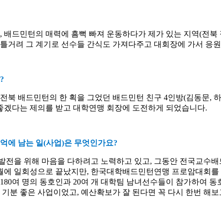
,
배드민턴의 매력에 흠뻑 빠져 운동하다가 제가 있는 지역
(
전북
꿈틀거려 그 계기로 선수들 간식도 가져다주고 대회장에 가서 응원
?
전북 배드민턴의 한 획을 그었던 배드민턴 친구
4
인방
(
김동문
,
 좋겠다는 제의를 받고 대학연맹 회장에 도전하게 되었습니다
.
억에 남는 일
(
사업
)
은 무엇인가요
?
발전을 위해 마음을 다하려고 노력하고 있고
,
그동안 전국교수배
월에 일회성으로 끝났지만
,
한국대학배드민턴연맹 프로암대회를 
180
여 명의 동호인과
20
여 개 대학팀 남녀선수들이 참가하여 동
 기분 좋은 사업이었고
,
예산확보가 잘 된다면 꼭 다시 한번 해