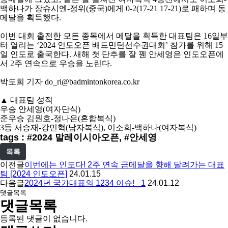
백하나가 장슈시엔
-
정위
(
중국
)
에게
0-2(17-21 17-21)
로 패하며 동
메달을 획득했다
.
이번 대회 출전한 모든 종목에서 메달을 획득한 대표팀은
16
일부
터 열리는
‘2024
인도오픈 배드민턴선수권대회
’
참가를 위해
15
일 인도로 출국한다
.
새해 첫 단추를 잘 꿴 안세영은 인도오픈에
서
2
주 연속으로 우승을 노린다
.
박도희 기자
do_ri@badmintonkorea.co.kr
▲
대표팀 성적
우승 안세영
(
여자단식
)
준우승 김원호
-
정나은
(
혼합복식
)
3
등 서승재
-
강민혁
(
남자복식
),
이소희
-
백하나
(
여자복식
)
tags : #2024 말레이시아오픈, #안세영
목록
이전글
이번에는 인도다! 2주 연속 금메달을 향해 달려가는 대표
팀 [2024 인도오픈]
24.01.15
다음글
2024년 국가대표의 1234 이슈! _1
24.01.12
댓글목록
댓글목록
등록된 댓글이 없습니다.