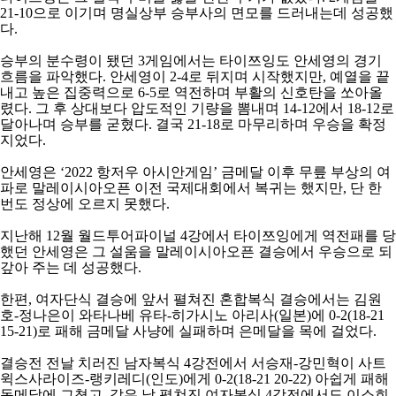
21-10
으로 이기며 명실상부 승부사의 면모를 드러내는데 성공했
다
.
승부의 분수령이 됐던
3
게임에서는 타이쯔잉도 안세영의 경기
흐름을 파악했다
.
안세영이
2-4
로 뒤지며 시작했지만
,
예열을 끝
내고 높은 집중력으로
6-5
로 역전하며 부활의 신호탄을 쏘아올
렸다
.
그 후 상대보다 압도적인 기량을 뽐내며
14-12
에서
18-12
로
달아나며 승부를 굳혔다
.
결국
21-18
로 마무리하며 우승을 확정
지었다
.
안세영은
‘2022
항저우 아시안게임
’
금메달 이후 무릎 부상의 여
파로 말레이시아오픈 이전 국제대회에서 복귀는 했지만
,
단 한
번도 정상에 오르지 못했다
.
지난해
12
월 월드투어파이널
4
강에서 타이쯔잉에게 역전패를 당
했던 안세영은 그 설움을 말레이시아오픈 결승에서 우승으로 되
갚아 주는 데 성공했다
.
한편
,
여자단식 결승에 앞서 펼쳐진 혼합복식 결승에서는 김원
호
-
정나은이 와타나베 유타
-
히가시노 아리사
(
일본
)
에
0-2(18-21
15-21)
로 패해 금메달 사냥에 실패하며 은메달을 목에 걸었다
.
결승전 전날 치러진 남자복식
4
강전에서 서승재
-
강민혁이 사트
윅스사라이즈
-
랭키레디
(
인도
)
에게
0-2(18-21 20-22)
아쉽게 패해
동메달에 그쳤고
,
같은 날 펼쳐진 여자복식
4
강전에서도 이소희
-