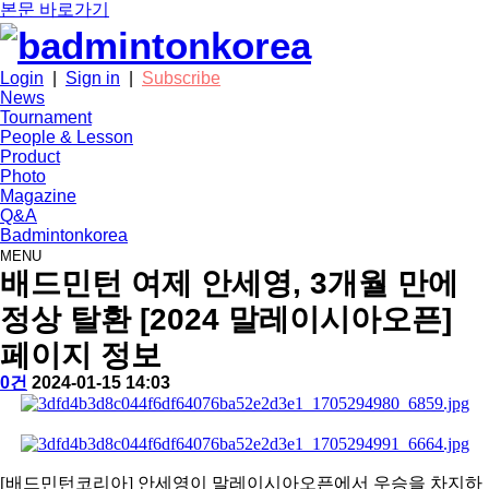
본문 바로가기
Login
|
Sign in
|
Subscribe
News
Tournament
People & Lesson
Product
Photo
Magazine
Q&A
Badmintonkorea
MENU
news
배드민턴 여제 안세영, 3개월 만에
정상 탈환 [2024 말레이시아오픈]
페이지 정보
작
배
댓
작
0건
2024-01-15 14:03
성
드
글
성
본
자
민
일
문
턴
코
리
[
배드민턴코리아
]
안세영이 말레이시아오픈에서 우승을 차지하