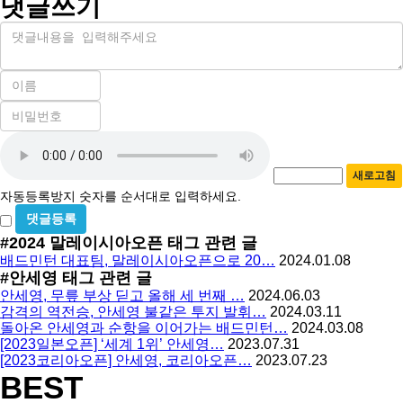
댓글쓰기
내
용
이
름
비
필
밀
수
자
번
호
동
필
새로고침
등
수
자동등록방지 숫자를 순서대로 입력하세요.
록
비
방
밀
#2024 말레이시아오픈
태그 관련 글
지
글
배드민턴 대표팀, 말레이시아오픈으로 20…
2024.01.08
사
#안세영
태그 관련 글
용
안세영, 무릎 부상 딛고 올해 세 번째 …
2024.06.03
감격의 역전승, 안세영 불같은 투지 발휘…
2024.03.11
돌아온 안세영과 순항을 이어가는 배드민턴…
2024.03.08
[2023일본오픈] ‘세계 1위’ 안세영…
2023.07.31
[2023코리아오픈] 안세영, 코리아오픈…
2023.07.23
BEST