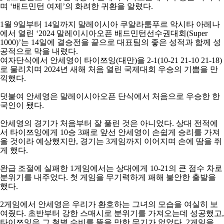
아
며
‘
배드민턴 여제
’
의 화려한 귀환을 알렸다
.
1
월
9
일부터
14
일까지 말레이시아 쿠알라룸푸르 악시타 아레나
에서 열린
‘2024
말레이시아오픈 배드민턴선수권대회
(Super
1000)’
는
14
일에 결승전을 끝으로 대표팀의 좋은 성적과 함께 성
공적으로 막을 내렸다
.
여자단식에서 안세영이 타이쯔잉
(
대만
)
을
2-1(10-21 21-10 21-18)
로 물리치며
2024
년 새해 처음 열린 국제대회 우승의 기쁨을 만
끽했다
.
덧붙여 안세영은 말레이시아오픈 단식에서 처음으로 우승한 한
국인이 됐다
.
안세영의 경기가 처음부터 잘 풀린 것은 아니었다
.
상대 전적에
서 타이쯔잉에게
10
승
3
패로 앞선 안세영이 손쉽게 승리를 가져
올 것이라 예상했지만
,
경기는
3
게임까지 이어지며 손에 땀을 쥐
게 했다
.
완급 조절에 실패한
1
게임에서는 상대에게
10-21
의 큰 점수 차로
분위기를 내주었다
.
첫 게임을 무기력하게 패해 불안한 출발을
했다
.
2
게임에서 안세영은 우리가 환호하는 그녀의 모습을 여실히 보
여줬다
.
초반부터 강한 스매시로 분위기를 가져오는데 성공했고
,
타이쯔잉은 그 철벽 수비를 뚫을 만한 무기가 없었다
. 2
게임을