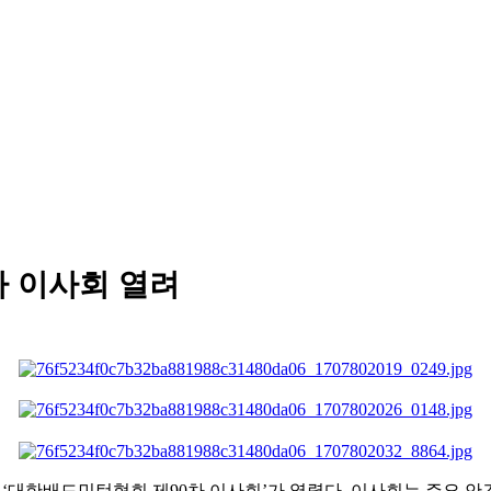
차 이사회 열려
서
‘
대한배드민턴협회 제
90
차 이사회
’
가 열렸다
.
이사회는 주요 안