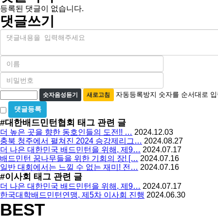
등록된 댓글이 없습니다.
댓글쓰기
내
용
이
름
비
필
밀
수
자
번
자동등록방지 숫자를 순서대로 입
숫자음성듣기
새로고침
호
동
비
필
등
밀
수
#대한배드민턴협회
태그 관련 글
글
록
더 높은 곳을 향한 동호인들의 도전!! …
2024.12.03
사
방
충북 청주에서 펼쳐진 2024 승강제리그…
2024.08.27
용
더 나은 대한민국 배드민턴을 위해, 제9…
2024.07.17
지
배드민턴 꿈나무들을 위한 기회의 장! […
2024.07.16
일반 대회에서는 느낄 수 없는 재미! 전…
2024.07.16
#이사회
태그 관련 글
더 나은 대한민국 배드민턴을 위해, 제9…
2024.07.17
한국대학배드민턴연맹, 제5차 이사회 진행
2024.06.30
BEST