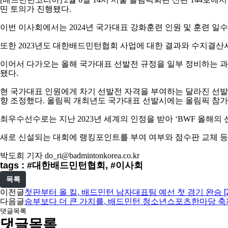
띤 토의가 진행됐다
.
이번 이사회에서는
2024
년 국가대표 강화훈련 인원 및 훈련 일
또한
2023
년도 대한배드민턴협회 사업에 대한 결과와 수지결산
이어서 다가오는 올해 국가대표 선발전 규정을 일부 정비하는 
됐다
.
현 국가대표 인원에게 차기 선발전 자격을 부여하는 달라진 선
향 조정했다
.
올림픽 개최년도 국가대표 선발시에는 올림픽 참가
최우수선수로는 지난
2023
년 세계의 인정을 받아
‘BWF
올해의 
새로 신설되는 대회에 랭킹포인트를 부여 여부와 점수판 교체 
박도희 기자
do_ri@badmintonkorea.co.kr
tags : #대한배드민턴협회, #이사회
목록
이전글
첫판부터 올 킬, 배드민턴 남자대표팀 예선 첫 경기 완승 [
다음글
승부보다 더 큰 가치를, 배드민턴 청소년스포츠한마당 축
댓글목록
댓글목록