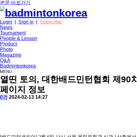
본문 바로가기
Login
|
Sign in
|
Subscribe
News
Tournament
People & Lesson
Product
Photo
Magazine
Q&A
Badmintonkorea
MENU
news
열띤 토의, 대한배드민턴협회 제90
페이지 정보
작
배
댓
작
0건
2024-02-13 14:27
성
드
글
성
본
자
민
일
문
턴
코
리
아
[
배드민턴코리아
] 2
월
6
일
14
시 서울 올림픽회관 신관
144
호에