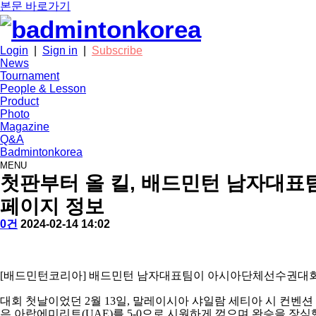
본문 바로가기
Login
|
Sign in
|
Subscribe
News
Tournament
People & Lesson
Product
Photo
Magazine
Q&A
Badmintonkorea
MENU
news
첫판부터 올 킬, 배드민턴 남자대표팀
페이지 정보
작
배
댓
작
0건
2024-02-14 14:02
성
드
글
성
본
자
민
일
문
턴
코
[
배드민턴코리아
]
배드민턴 남자대표팀이 아시아단체선수권대회
리
아
대회 첫날이었던
2
월
13
일
,
말레이시아 샤일람 세티아 시 컨벤션
은 아랍에미리트
(UAE)
를
5-0
으로 시원하게 꺾으며 완승을 장식