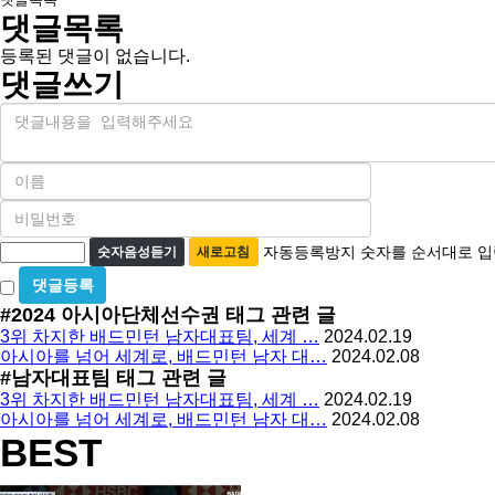
댓글목록
등록된 댓글이 없습니다.
댓글쓰기
내
용
이
름
비
필
밀
수
자
번
자동등록방지 숫자를 순서대로 입
숫자음성듣기
새로고침
호
동
비
필
등
밀
수
#2024 아시아단체선수권
태그 관련 글
글
록
3위 차지한 배드민턴 남자대표팀, 세계 …
2024.02.19
사
방
아시아를 넘어 세계로, 배드민턴 남자 대…
2024.02.08
용
#남자대표팀
태그 관련 글
지
3위 차지한 배드민턴 남자대표팀, 세계 …
2024.02.19
아시아를 넘어 세계로, 배드민턴 남자 대…
2024.02.08
BEST