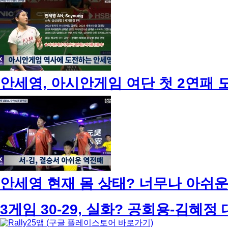
안세영, 아시안게임 여단 첫 2연패 도전!
안세영 현재 몸 상태? 너무나 아쉬운 
3게임 30-29, 실화? 공희용-김혜정 