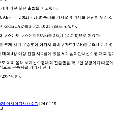
이기며 기분 좋은 출발을 예고했다
.
(UAE)
에게
2-0(21-7 21-8)
승리를 가져오며 기세를 완전히 우리 것
무나와르
(UAE)
를
2-0(21-10 21-8)
으로 꺾었다
.
자
-
쿠스완토 쿠스완토
(UAE)
를
2-0(21-12 21-9)
으로 이겼다
,
차를 크게 벌린 우승훈이 아카시 라비쿠마르
(UAE)
를
2-0(21-7 21-4)
이 대회
4
강 이상 진출 시
4
월에 있을 세계남여단체선수권 대회 참
로 이미 올해 세계선수권대회 진출권을 확보한 상황이기 때문
식으로 우승팀을 가리게 된다
.
선
2
차전이다
.
024 아시아단체선수권]
24.02.19
13