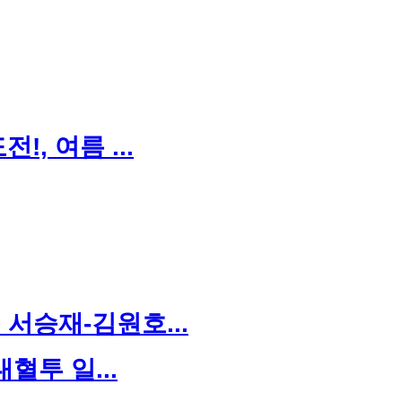
, 여름 ...
서승재-김원호...
대혈투 일...