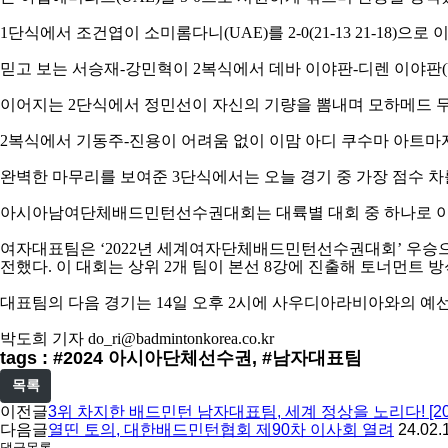
1
단식에서 조건엽이 소미롬다니
(UAE)
를
2-0(21-13 21-18)
으로 
믿고 보는 서승재
-
강민혁이
2
복식에서 데바 이야판
-
디렌 이야판
이어지는
2
단식에서 정민선이 자신의 기량을 뽐내며 모하메드 
2
복식에서 기동주
-
진용이 어려움 없이 이맘 아디 쿠수마 아트마
완벽한 마무리를 보여준
3
단식에서는 오늘 경기 중 가장 점수 
아시아남여단체배드민턴선수권대회는 대륙별 대회 중 하나로 
여자대표팀은
‘2022
년 세계여자단체배드민턴선수권대회
’
우승으
전했다
.
이 대회는 상위
2
개 팀이 본선
8
강에 진출해 토너먼트 방
대표팀의 다음 경기는
14
일 오후
2
시에 사우디아라비아와의 예
박도희 기자
do_ri@badmintonkorea.co.kr
tags : #2024 아시아단체선수권, #남자대표팀
목록
이전글
3위 차지한 배드민턴 남자대표팀, 세계 정상을 노리다! [2
다음글
열띤 토의, 대한배드민턴협회 제90차 이사회 열려
24.02.
댓글목록