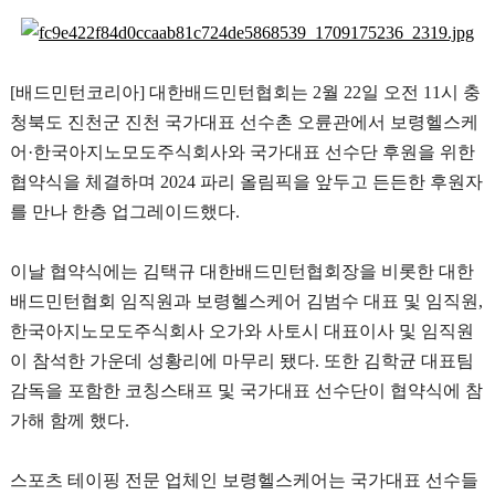
리
아
[
배드민턴코리아
]
대한배드민턴협회는
2
월
22
일 오전
11
시 충
청북도 진천군 진천 국가대표 선수촌 오륜관에서 보령헬스케
어
·
한국아지노모도주식회사와 국가대표 선수단 후원을 위한
협약식을 체결하며
2024
파리 올림픽을 앞두고 든든한 후원자
를 만나 한층 업그레이드했다
.
이날 협약식에는 김택규 대한배드민턴협회장을 비롯한 대한
배드민턴협회 임직원과 보령헬스케어 김범수 대표 및 임직원
,
한국아지노모도주식회사 오가와 사토시 대표이사 및 임직원
이 참석한 가운데 성황리에 마무리 됐다
.
또한 김학균 대표팀
감독을 포함한 코칭스태프 및 국가대표 선수단이 협약식에 참
가해 함께 했다
.
스포츠 테이핑 전문 업체인 보령헬스케어는 국가대표 선수들