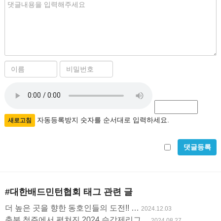
내
용
이
비
름
밀
자
필
번
수
호
동
필
등
자동등록방지 숫자를 순서대로 입력하세요.
새로고침
수
록
비
방
밀
지
글
#대한배드민턴협회
태그 관련 글
사
더 높은 곳을 향한 동호인들의 도전!! …
2024.12.03
용
충북 청주에서 펼쳐진 2024 승강제리그…
2024.08.27