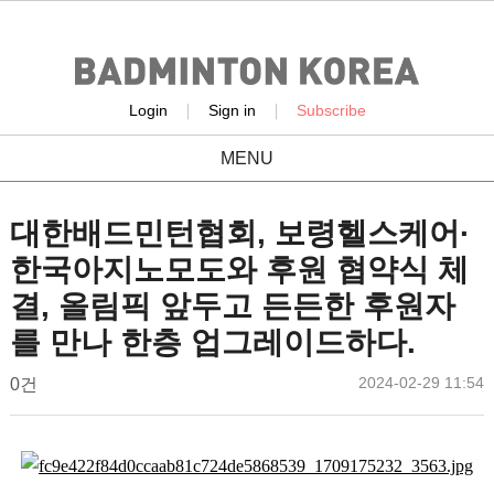
|
|
Login
Sign in
Subscribe
MENU
news
대한배드민턴협회, 보령헬스케어·
한국아지노모도와 후원 협약식 체
결, 올림픽 앞두고 든든한 후원자
를 만나 한층 업그레이드하다.
작
작
댓
2024-02-29 11:54
배
0건
성
성
글
드
일
자
민
본
턴
문
코