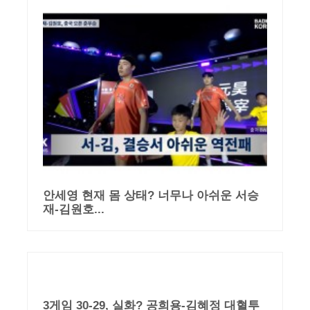
안세영 현재 몸 상태? 너무나 아쉬운 서승
재-김원호...
3게임 30-29, 실화? 공희용-김혜정 대혈투