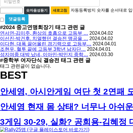
밀
수
자
번
자동등록방지 숫자를 순서대로 입
숫자음성듣기
새로고침
호
동
비
필
등
밀
수
#2024 중고연맹회장기
태그 관련 글
글
록
연서연-김미주, 환상의 호흡으로 고등부 …
2024.04.02
사
방
이선진-박건후. 치열했던 결승전 맹공을 …
2024.04.02
용
이다현, 대폭 끌어올린 경기력으로 고등부…
2024.04.01
지
조현우, 혈투 끝에 고등부 3학년 남자단…
2024.04.01
성지여중 대박 났네, 이아민-박민지 중학…
2024.03.30
#중학부 여자단식 결승전
태그 관련 글
태그 관련글이 없습니다.
BEST
안세영, 아시안게임 여단 첫 2연패 도전!
안세영 현재 몸 상태? 너무나 아쉬운 
3게임 30-29, 실화? 공희용-김혜정 