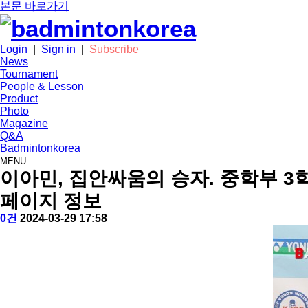
본문 바로가기
Login
|
Sign in
|
Subscribe
News
Tournament
People & Lesson
Product
Photo
Magazine
Q&A
Badmintonkorea
MENU
news
이아민, 집안싸움의 승자. 중학부 3학
페이지 정보
작
배
댓
작
0건
2024-03-29 17:58
성
드
글
성
본
자
민
일
문
턴
코
리
아