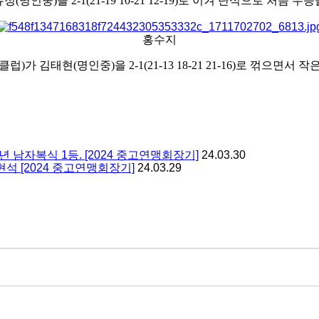
유정
(
명인중
)
을
2-1(21-19 10-21 12-19)
로 이겨 단식으로 처음 우승
홍수지
클럽
)
가 김태현
(
명인중
)
을
2-1(21-13 18-21 21-16)
로 꺾으면서 작
 남자복식 1등. [2024 중고연맹회장기]
24.03.30
석 [2024 중고연맹회장기]
24.03.29