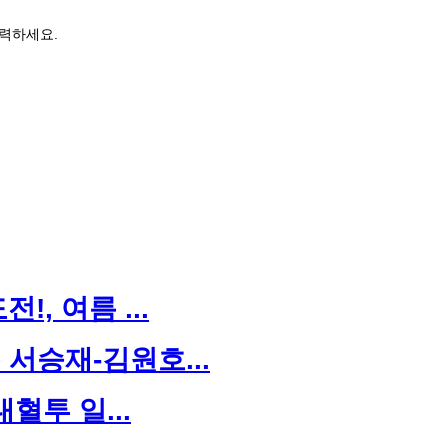
력하세요.
, 여름 ...
서승재-김원호...
대혈투 일...