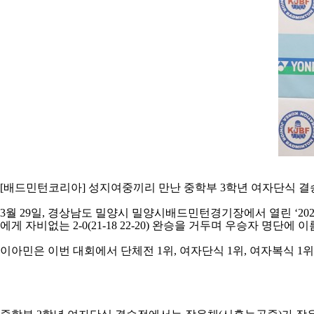
[
배드민턴코리아
]
성지여중끼리 만난 중학부
3
학년 여자단식 결
3
월
29
일
,
경상남도 밀양시 밀양시배드민턴경기장에서 열린
‘20
에게 자비없는
2-0(21-18 22-20)
완승을 거두며 우승자 명단에 이
이아민은 이번 대회에서 단체전
1
위
,
여자단식
1
위
,
여자복식
1
위