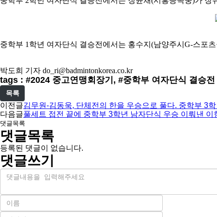
중학부
2
학년 여자단식 결승전에서는 장윤채
(
시흥능곡중
)
가 장
중학부
1
학년 여자단식 결승전에서는 홍수지
(
남양주시
G-
스포츠
박도희 기자
do_ri@badmintonkorea.co.kr
tags : #2024 중고연맹회장기, #중학부 여자단식 결승전
목록
이전글
김무원-김동욱, 단체전의 한을 우승으로 풀다. 중학부 3학년
다음글
풀세트 접전 끝에 중학부 3학년 남자단식 우승 이뤄낸 이현
댓글목록
댓글목록
등록된 댓글이 없습니다.
댓글쓰기
내
용
이
름
비
필