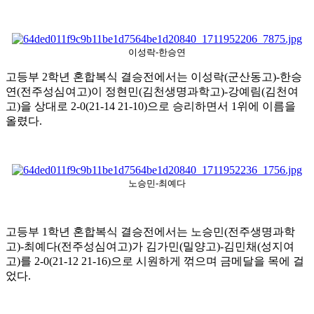
이성락-한승연
고등부
2
학년 혼합복식 결승전에서는 이성락
(
군산동고
)-
한승
연
(
전주성심여고
)
이 정현민
(
김천생명과학고
)-
강예림
(
김천여
고
)
을 상대로
2-0(21-14 21-10)
으로 승리하면서
1
위에 이름을
올렸다
.
노승민-최예다
고등부
1
학년 혼합복식 결승전에서는 노승민
(
전주생명과학
고
)-
최예다
(
전주성심여고
)
가 김가민
(
밀양고
)-
김민채
(
성지여
고
)
를
2-0(21-12 21-16)
으로 시원하게 꺾으며 금메달을 목에 걸
었다
.