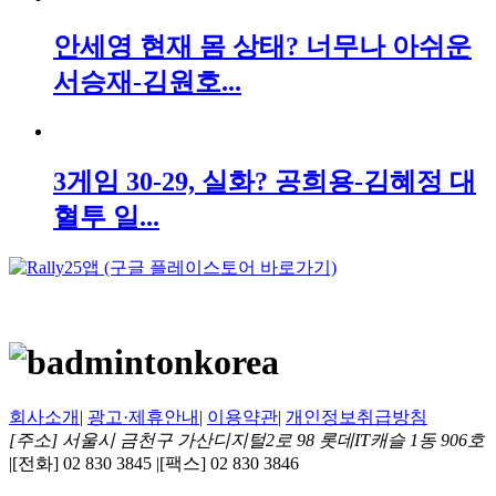
안세영 현재 몸 상태? 너무나 아쉬운
서승재-김원호...
3게임 30-29, 실화? 공희용-김혜정 대
혈투 일...
회사소개
|
광고·제휴안내
|
이용약관
|
개인정보취급방침
[주소] 서울시 금천구 가산디지털2로 98 롯데IT캐슬 1동 906호
|
[전화] 02 830 3845
|
[팩스] 02 830 3846