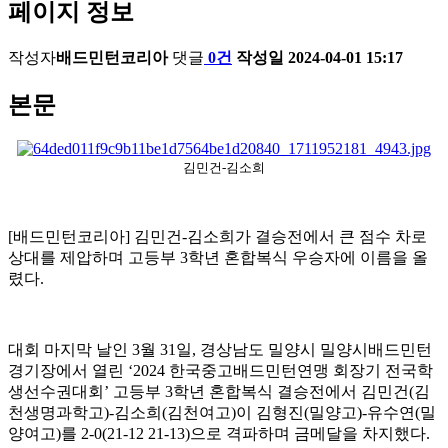
페이지 정보
작성자
배드민턴코리아
댓글
0건
작성일
2024-04-01 15:17
본문
김민건-김소희
[
배드민턴코리아
]
김민건
-
김소희가 결승전에서 큰 점수 차로
상대를 제압하며 고등부
3
학년 혼합복식 우승자에 이름을 올
렸다
.
대회 마지막 날인
3
월
31
일
,
경상남도 밀양시 밀양시배드민턴
경기장에서 열린
‘2024
한국중고배드민턴연맹 회장기 전국학
생선수권대회
’
고등부
3
학년 혼합복식 결승전에서 김민건
(
김
천생명과학고
)-
김소희
(
김천여고
)
이 김형진
(
밀양고
)-
유수연
(
밀
양여고
)
를
2-0(21-12 21-13)
으로 격파하며 금메달을 차지했다
.