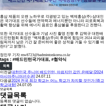
홍삼 제품의 오랜 노하우로 각광받고 있는 백제홍삼
(
주
)
삼대인
은 국가대표 선수들에 면역력과 에너지뿐만 아니라 피로회복과
활력 향상을 위해 에너지 음료인 홍삼볼을 후원한다고 전했다
.
또한 국가대표 선수들과 기념 사진 촬영 진행 후 김택규 대한배
드민턴협회 회장은
“
백제홍삼
(
주
)
의 후원에 힘입어
2024
파리올
림픽까지 남은 기간 잘 준비하여 좋은 성적을 거둘 수 있기를 바
란다
”
고 밝혔다
.
정민우 기자
mw8723@badmintonkorea.co.kr
tags : #배드민턴국가대표, #협약식
목록
이전글
대한민국 주니어 배드민턴, 아쉽지만 값진 은메달 [2024
아시아주니어선수권]
24.07.11
다음글
2024 전국 최강 학교는 어느 학교가 차지할 것인가 [중고
학교대항]
24.07.05
댓글목록
댓글목록
등록된 댓글이 없습니다.