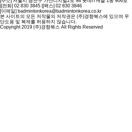
[주소] 서울시 금천구 가산디지털2로 98 롯데IT캐슬 1동 906호
|
[전화] 02 830 3845
|
[팩스] 02 830 3846
[이메일] badmintonkorea@badmintonkorea.co.kr
본 사이트의 모든 저작물의 저작권은 (주)경향북스에 있으며 무
단도용 및 복제를 허용하지 않습니다.
Copyright 2019 (주)경향북스 All Rights Reserved
상
단
으
로