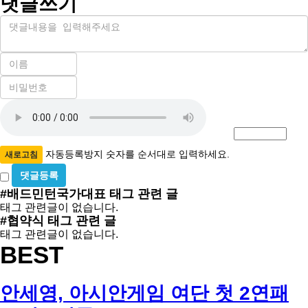
댓글쓰기
내
용
이
름
비
필
밀
수
자
번
호
동
필
등
수
록
자동등록방지 숫자를 순서대로 입력하세요.
새로고침
방
비
밀
지
#배드민턴국가대표
태그 관련 글
글
태그 관련글이 없습니다.
사
#협약식
태그 관련 글
용
태그 관련글이 없습니다.
BEST
안세영, 아시안게임 여단 첫 2연패