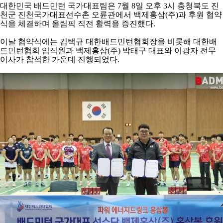
아
대한민국 배드민턴 국가대표팀은
7
월
8
일 오후
3
시 충청북도 진
천군 진천국가대표선수촌 오륜관에서 백제홍삼
(
주
)
과 후원 협약
식을 체결하며 올림픽 직전 활력을 증진했다
.
이날 협약식에는 김택규 대한배드민턴협회장을 비롯해 대한배
드민턴협회 임직원과 백제홍삼
(
주
)
박태구 대표와 이광자 전무
이사가 참석한 가운데 진행되었다
.