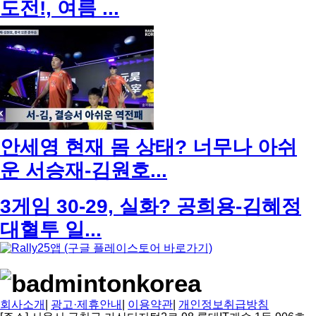
도전!, 여름 ...
안세영 현재 몸 상태? 너무나 아쉬
운 서승재-김원호...
3게임 30-29, 실화? 공희용-김혜정
대혈투 일...
회사소개
|
광고·제휴안내
|
이용약관
|
개인정보취급방침