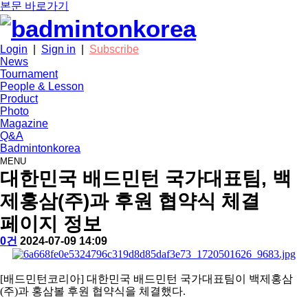
본문 바로가기
Login
|
Sign in
|
Subscribe
News
Tournament
People & Lesson
Product
Photo
Magazine
Q&A
Badmintonkorea
MENU
news
대한민국 배드민턴 국가대표팀, 백
제홍삼(주)과 후원 협약식 체결
페이지 정보
작
배
댓
작
0건
2024-07-09 14:09
성
드
글
성
본
자
민
일
문
턴
[
배드민턴코리아
]
대한민국 배드민턴 국가대표팀이 백제홍삼
코
(
주
)
과 홍삼볼 후원 협약식을 체결했다
.
리