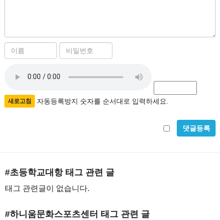
이
비
름
밀
자
필
번
수
호
동
필
등
자동등록방지 숫자를 순서대로 입력하세요.
새로고침
수
록
비
방
밀
지
글
#초등학교대항
태그 관련 글
사
태그 관련글이 없습니다.
용
#하니움문화스포츠센터
태그 관련 글