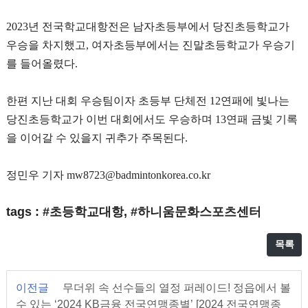
2023
년 전국학교대항전은 남자초등부에서 당진초등학교가
우승을 차지했고
,
여자초등부에서는 진말초등학교가 우승기
를 들어올렸다
.
한편 지난 대회 우승팀이자 초등부 단체전
12
연패에 빛나는
당진초등학교가 이번 대회에서도 우승하며
13
연패 금빛 기록
을 이어갈 수 있을지 귀추가 주목된다
.
정민우 기자
mw8723@badmintonkorea.co.kr
tags : #초등학교대항, #하니움문화스포츠센터
목록
이전글
무더위 속 선수들의 열정 퍼레이드! 정읍에서 볼
수 있는 ‘2024 KB금융 전국연맹종별’ [2024 전국연맹종