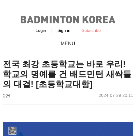
Login
Sign in
Subscribe
|
|
MENU
news
전국 최강 초등학교는 바로 우리!
학교의 명예를 건 배드민턴 새싹들
의 대결! [초등학교대항]
작
작
댓
2024-07-29 20:11
배
0건
성
성
글
드
일
자
민
본
턴
문
코
리