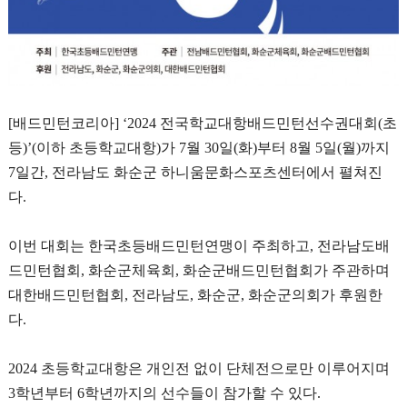
[
배드민턴코리아
] ‘2024
전국학교대항배드민턴선수권대회
(
초
등
)’(
이하 초등학교대항
)
가
7
월
30
일
(
화
)
부터
8
월
5
일
(
월
)
까지
7
일간
,
전라남도 화순군 하니움문화스포츠센터에서 펼쳐진
다
.
이번 대회는 한국초등배드민턴연맹이 주최하고
,
전라남도배
드민턴협회
,
화순군체육회
,
화순군배드민턴협회가 주관하며
대한배드민턴협회
,
전라남도
,
화순군
,
화순군의회가 후원한
다
.
2024
초등학교대항은 개인전 없이 단체전으로만 이루어지며
3
학년부터
6
학년까지의 선수들이 참가할 수 있다
.