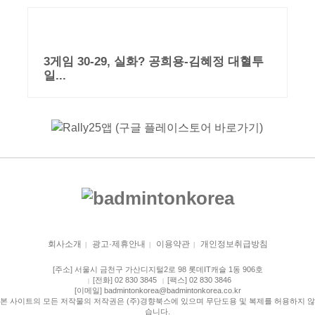
3게임 30-29, 실화? 공희용-김혜정 대혈투
일...
회사소개
광고·제휴안내
이용약관
개인정보취급방침
|
|
|
[주소] 서울시 금천구 가산디지털2로 98 롯데IT캐슬 1동 906호
[전화] 02 830 3845
[팩스] 02 830 3846
|
|
[이메일] badmintonkorea@badmintonkorea.co.kr
본 사이트의 모든 저작물의 저작권은 (주)경향북스에 있으며 무단도용 및 복제를 허용하지 않
습니다.