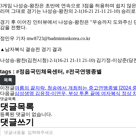
3
게임 나성승
-
왕찬은 초반에 연속으로
3
점을 허용하며 쉽지 않
리며 그대로 경기는 나성승
-
왕찬의
2-1(16-21 21-11 21-10)
승리로
경기 후 이어진 인터뷰에서 나성승
-
왕찬은
"
우승까지 도와주신 
감을 전했다
.
정민우 기자
mw8723@badmintonkorea.co.kr
▲
남자복식 결승전 경기 결과
나성승
-
왕찬
(
김천시청
) 2-1(16-21 21-11 21-10)
김기정
-
이상준
(
당
tags : #정읍국민체육센터, #전국연맹종별
목록
이전글
여름의 끝자락, 청송에서 개최하는 중고연맹종별 [2024
다음글
삼성생명 김유정-이연우, 부상 투혼 끝에 여자복식 정상 차
댓글목록
댓글목록
등록된 댓글이 없습니다.
댓글쓰기
내
용