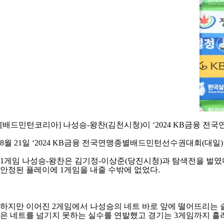
[
배드민턴코리아
]
나성승
-
왕찬
(
김천시청
)
이
‘2024 KB
금융 전국
8
월
21
일
‘2024 KB
금융 전국연맹종별배드민턴선수권대회
(
대일
)
1
게임 나성승
-
왕찬은 김기정
-
이상준
(
당진시청
)
과 탐색전을 벌였
안정된 플레이에
1
게임을 내줄 수밖에 없었다
.
하지만 이어진
2
게임에서 나성승의 네트 바로 앞에 떨어뜨리는 
은 네트를 넘기지 못하는 실수를 연발했고 경기는
3
게임까지 흘