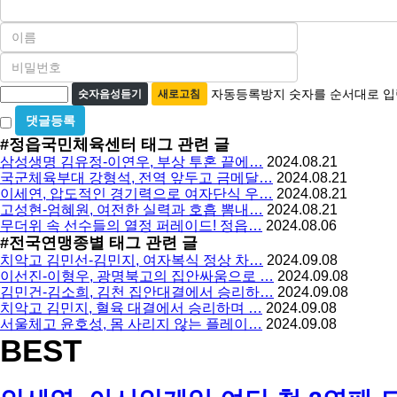
이
름
비
필
밀
수
자
번
자동등록방지 숫자를 순서대로 입
숫자음성듣기
새로고침
호
동
비
필
등
밀
수
#정읍국민체육센터
태그 관련 글
글
록
삼성생명 김유정-이연우, 부상 투혼 끝에…
2024.08.21
사
방
국군체육부대 강형석, 전역 앞두고 금메달…
2024.08.21
용
이세연, 압도적인 경기력으로 여자단식 우…
2024.08.21
지
고성현-엄혜원, 여전한 실력과 호흡 뽐내…
2024.08.21
무더위 속 선수들의 열정 퍼레이드! 정읍…
2024.08.06
#전국연맹종별
태그 관련 글
치악고 김민선-김민지, 여자복식 정상 차…
2024.09.08
이선진-이형우, 광명북고의 집안싸움으로 …
2024.09.08
김민건-김소희, 김천 집안대결에서 승리하…
2024.09.08
치악고 김민지, 혈육 대결에서 승리하며 …
2024.09.08
서울체고 윤호성, 몸 사리지 않는 플레이…
2024.09.08
BEST