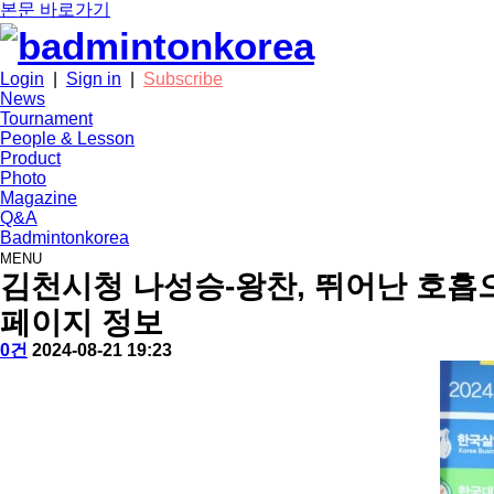
본문 바로가기
Login
|
Sign in
|
Subscribe
News
Tournament
People & Lesson
Product
Photo
Magazine
Q&A
Badmintonkorea
MENU
news
김천시청 나성승-왕찬, 뛰어난 호흡으
페이지 정보
작
배
댓
작
0건
2024-08-21 19:23
성
드
글
성
본
자
민
일
문
턴
코
리
아