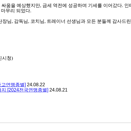
은 싸움을 예상했지만
,
금세 역전에 성공하며 기세를 이어갔다
.
인
 마무리 되었다
.
단장님
,
감독님
,
코치님
,
트레이너 선생님과 모든 분들께 감사드
진시청
)
 중고연맹종별]
24.08.22
지 [2024전국연맹종별]
24.08.21