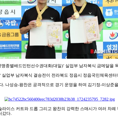
연맹종별배드민턴선수권대회
(
대일
)’
실업부 남자복식 금메달을 
‘
실업부 남자복식 결승전이 전라북도 정읍시 정읍국민체육센터
다
.
나성승
-
왕찬은 공격적으로 경기 운영을 하며 김기정
-
이상준을
슬라이스 커트와 드롭 그리고 왕찬의 강력한 스매시가 여러 차례
러갔다
.