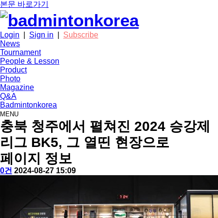
본문 바로가기
Login
|
Sign in
|
Subscribe
News
Tournament
People & Lesson
Product
Photo
Magazine
Q&A
Badmintonkorea
MENU
news
충북 청주에서 펼쳐진 2024 승강제
리그 BK5, 그 열띤 현장으로
페이지 정보
작
배
댓
작
0건
2024-08-27 15:09
성
드
글
성
본
자
민
일
문
턴
코
리