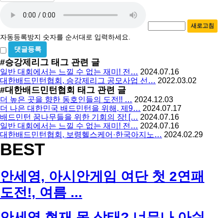
자
번
호
동
필
새로고침
등
수
자동등록방지 숫자를 순서대로 입력하세요.
록
비
방
밀
#승강제리그
태그 관련 글
지
글
일반 대회에서는 느낄 수 없는 재미! 전…
2024.07.16
사
대한배드민턴협회, 승강제리그 공모사업 선…
2022.03.02
용
#대한배드민턴협회
태그 관련 글
더 높은 곳을 향한 동호인들의 도전!! …
2024.12.03
더 나은 대한민국 배드민턴을 위해, 제9…
2024.07.17
배드민턴 꿈나무들을 위한 기회의 장! […
2024.07.16
일반 대회에서는 느낄 수 없는 재미! 전…
2024.07.16
대한배드민턴협회, 보령헬스케어·한국아지노…
2024.02.29
BEST
안세영, 아시안게임 여단 첫 2연패
도전!, 여름 ...
안세영 현재 몸 상태? 너무나 아쉬