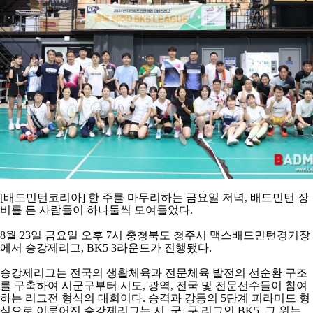
아
[
배드민턴코리아
]
한 주를 마무리하는 금요일 저녁
,
배드민턴 장
비를 든 사람들이 하나둘씩 모여들었다
.
8
월
23
일 금요일 오후
7
시 충청북도 청주시 맥스배드민턴경기장
에서 승강제리그
, BK5 3
라운드가 진행됐다
.
승강제리그는 전국의 생활체육과 전문체육 발전의 선순환 구조
를 구축하여 시군구부터 시도
,
광역
,
전국 및 전문선수들이 참여
하는 리그전 형식의 대회이다
.
승격과 강등의
5
단계 피라미드 형
식으로 이루어진 승강제리그는 시
,
군
,
구 리그인
BK5,
그 위는