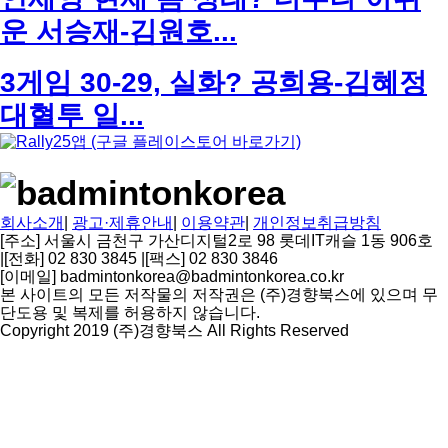
운 서승재-김원호...
3게임 30-29, 실화? 공희용-김혜정
대혈투 일...
회사소개
|
광고·제휴안내
|
이용약관
|
개인정보취급방침
[주소] 서울시 금천구 가산디지털2로 98 롯데IT캐슬 1동 906호
|
[전화] 02 830 3845
|
[팩스] 02 830 3846
[이메일] badmintonkorea@badmintonkorea.co.kr
본 사이트의 모든 저작물의 저작권은 (주)경향북스에 있으며 무
단도용 및 복제를 허용하지 않습니다.
Copyright 2019 (주)경향북스 All Rights Reserved
상
단
으
로