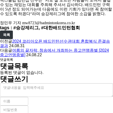
맥스클럽 김민섭 선수는
”
서로 잘 모르는 사람들이 모여서 즐길
수 있는 재밌는 대회를 주최해 주셔서 감사하다
.
배드민턴 구력
이
5
년 정도 되어가는데 다음에도 이런 기회가 있다면 꼭 참여할
수 있도록 하겠다
“
라며 승강제리그에 참여한 소감을 밝혔다
.
정민우 기자
mw8723@badmintonkorea.co.kr
tags : #승강제리그, #대한배드민턴협회
목록
이전글
2024 코리아오픈 배드민턴선수권대회 혼합복식 준결승
결과
24.08.31
다음글
여름의 끝자락, 청송에서 개최하는 중고연맹종별 [2024
중고연맹종별]
24.08.22
댓글목록
댓글목록
등록된 댓글이 없습니다.
댓글쓰기
내
용
이
름
비
필
밀
수