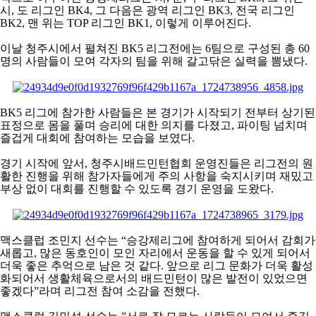
시
,
도 리그인
BK4,
그 다음은 광역 리그인
BK3,
전국 리그인
BK2,
맨 위는
TOP
리그인
BK1,
이렇게 이루어진다
.
이날 청주시에서 펼쳐진
BK5
리그전에는
6
팀으로 구성된 총
60
명의 사람들이 모여 각자의 팀을 위해 갈고닦은 실력을 뽐냈다
.
BK5
리그에 참가한 사람들은 본 경기가 시작되기 전부터 상기된
표정으로 몸을 풀며 승리에 대한 의지를 다졌고
,
파이팅 넘치며
즐겁게 대회에 참여하는 모습을 보였다
.
경기 시작에 앞서
,
청주시배드민턴협회 운영진들은 리그전의 원
활한 진행을 위해 참가자들에게 주의 사항을 숙지시키며 재밌고
부상 없이 대회를 진행할 수 있도록 경기 운영을 도왔다
.
맥스클럽 조민지 선수는
“
승강제리그에 참여하게 되어서 감회가
새롭고
,
많은 동호인이 모인 자리에서 운동을 할 수 있게 되어서
더욱 좋은 추억으로 남은 것 같다
.
앞으로 리그 문화가 더욱 활성
화되어서 생활체육으로서의 배드민턴이 많은 발전이 있었으면
좋겠다
”
라며 리그전 참여 소감을 전했다
.