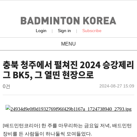
Login
Sign in
Subscribe
|
|
MENU
news
충북 청주에서 펼쳐진 2024 승강제리
그 BK5, 그 열띤 현장으로
배
작
작
댓
2024-08-27 15:09
0건
성
성
글
드
일
자
민
본
턴
문
코
리
[
배드민턴코리아
]
한 주를 마무리하는 금요일 저녁
,
배드민턴
아
장비를 든 사람들이 하나둘씩 모여들었다
.