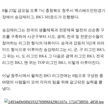
8
월
23
일 금요일 오후
7
시 충청북도 청주시 맥스배드민턴경기
장에서 승강제리그
, BK5 3
라운드가 진행됐다
.
승강제리그는 전국의 생활체육과 전문체육 발전의 선순환 구
조를 구축하여 시군구부터 시도
,
광역
,
전국 및 전문선수들이
참여하는 리그전 형식의 대회이다
.
승격과 강등의
5
단계 피라
미드 형식으로 이루어진 승강제리그는 시
,
군
,
구 리그인
BK5,
그 위는 시
,
도 리그인
BK4,
그 다음은 광역 리그인
BK3,
전국
리그인
BK2,
맨 위는
TOP
리그인
BK1,
이렇게 이루어진다
.
이날 청주시에서 펼쳐진
BK5
리그전에는
6
팀으로 구성된 총
60
명의 사람들이 모여 각자의 팀을 위해 갈고닦은 실력을 뽐
냈다
.