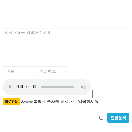
내
용
이
비
름
밀
필
자
번
수
호
동
필
등
새로고침
자동등록방지 숫자를 순서대로 입력하세요.
수
록
비
방
밀
지