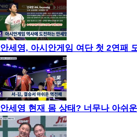
안세영, 아시안게임 여단 첫 2연패 도전!
안세영 현재 몸 상태? 너무나 아쉬운 