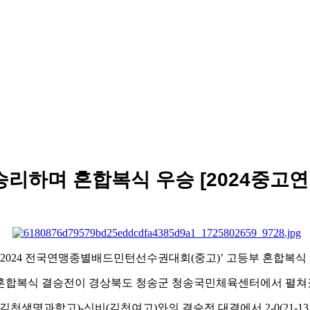
승리하며 혼합복식 우승 [2024중고
‘2024
전국연맹종별배드민턴선수권대회
(
중고
)’
고등부 혼합복식
혼합복식 결승전이 경상북도 청송군 청송국민체육센터에서 펼쳐
김천생명과학고
)-
신비
(
김천여고
)
와의 결승전 대결에서
2-0(21-13