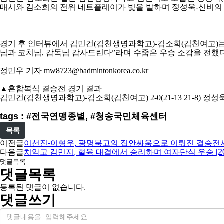
매시와 김소희의 전위 네트플레이가 빛을 발하며 정성욱
-
신비의
경기 후 인터뷰에서 김민건
(
김천생명과학고
)-
김소희
(
김천여고
)
님과 코치님
,
감독님 감사드린다
”
라며 수줍은 우승 소감을 전했
정민우 기자
mw8723@badmintonkorea.co.kr
▲
혼합복식 결승전 경기 결과
김민건
(
김천생명과학고
)-
김소희
(
김천여고
) 2-0(21-13 21-8)
정성
tags : #전국연맹종별, #청송국민체육센터
목록
이전글
이선진-이형우, 광명북고의 집안싸움으로 이뤄진 결승전서 
다음글
치악고 김민지, 혈육 대결에서 승리하며 여자단식 우승 [2
댓글목록
댓글목록
등록된 댓글이 없습니다.
댓글쓰기
내
용