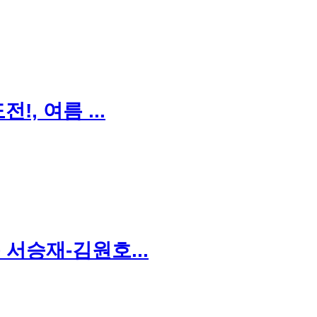
, 여름 ...
서승재-김원호...