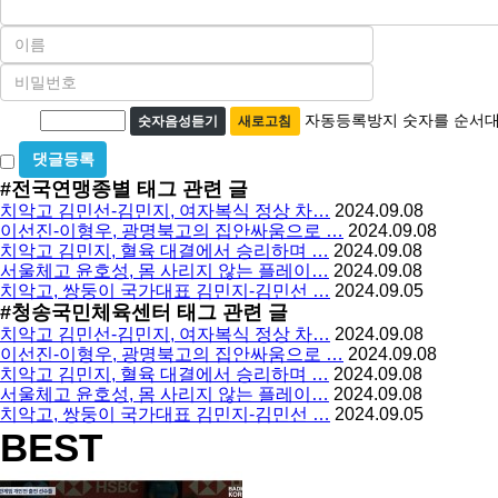
이
름
비
필
밀
수
자
번
자동등록방지 숫자를 순서대
숫자음성듣기
새로고침
호
동
필
비
등
수
밀
#전국연맹종별
태그 관련 글
록
글
치악고 김민선-김민지, 여자복식 정상 차…
2024.09.08
방
사
이선진-이형우, 광명북고의 집안싸움으로 …
2024.09.08
용
지
치악고 김민지, 혈육 대결에서 승리하며 …
2024.09.08
서울체고 윤호성, 몸 사리지 않는 플레이…
2024.09.08
치악고, 쌍둥이 국가대표 김민지-김민선 …
2024.09.05
#청송국민체육센터
태그 관련 글
치악고 김민선-김민지, 여자복식 정상 차…
2024.09.08
이선진-이형우, 광명북고의 집안싸움으로 …
2024.09.08
치악고 김민지, 혈육 대결에서 승리하며 …
2024.09.08
서울체고 윤호성, 몸 사리지 않는 플레이…
2024.09.08
치악고, 쌍둥이 국가대표 김민지-김민선 …
2024.09.05
BEST