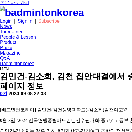
본문 바로가기
Login
|
Sign in
|
Subscribe
News
Tournament
People & Lesson
Product
Photo
Magazine
Q&A
Badmintonkorea
MENU
news
김민건-김소희, 김천 집안대결에서 
페이지 정보
작
배
댓
작
0건
2024-09-08 22:38
성
드
글
성
본
자
민
일
문
턴
[
배드민턴코리아
]
김민건
(
김천생명과학고
)-
김소희
(
김천여고
)
가
코
리
9
월
8
일
‘2024
전국연맹종별배드민턴선수권대회
(
중고
)’
고등부 
아
김민건
-
김소희는 같은 김천생명과학고
-
김천여고 조합인 정성욱
(