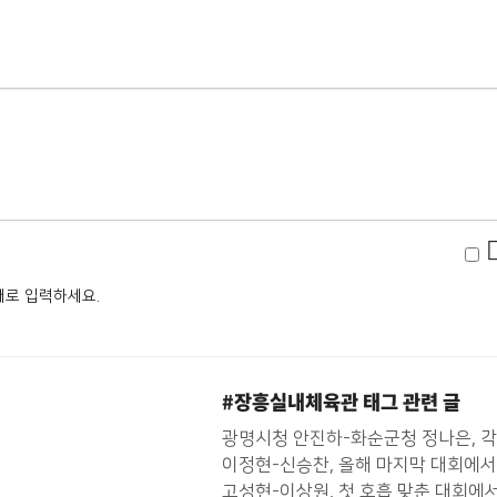
로 입력하세요.
#장흥실내체육관
태그 관련 글
광명시청 안진하-화순군청 정나은, 
이정현-신승찬, 올해 마지막 대회에서
고성현-이상원, 첫 호흡 맞춘 대회에서