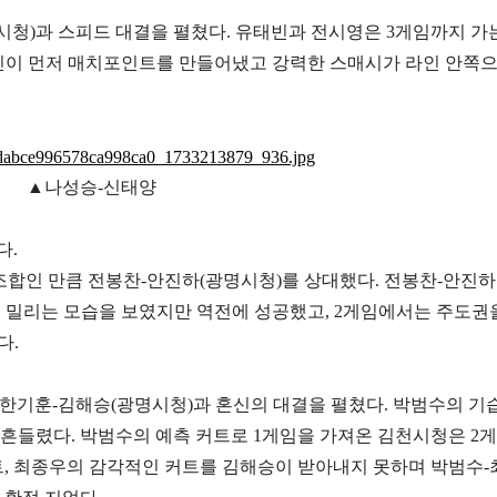
시청
)
과 스피드 대결을 펼쳤다
.
유태빈과 전시영은
3
게임까지 가
빈이 먼저 매치포인트를 만들어냈고 강력한 스매시가 라인 안쪽
▲나성승-신태양
다
.
조합인 만큼 전봉찬
-
안진하
(
광명시청
)
를 상대했다
.
전봉찬
-
안진하
 밀리는 모습을 보였지만 역전에 성공했고
, 2
게임에서는 주도권
다
.
 한기훈
-
김해승
(
광명시청
)
과 혼신의 대결을 펼쳤다
.
박범수의 기
 흔들렸다
.
박범수의 예측 커트로
1
게임을 가져온 김천시청은
2
게
트
,
최종우의 감각적인 커트를 김해승이 받아내지 못하며 박범수
-