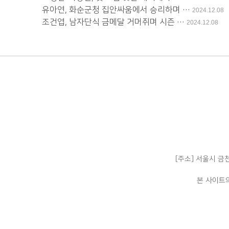
유아연, 화순군청 집안싸움에서 승리하며 …
2024.12.08
조건엽, 남자단식 금메달 거머쥐며 시즌 …
2024.12.08
[주소] 서울시 금
본 사이트