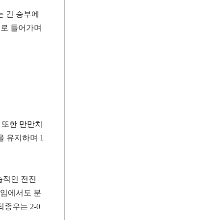
는 긴 승부에
으로 들어가며
 또한 만만치
을 유지하며
1
습적인 전진
임에서도 분
최종우는
2-0