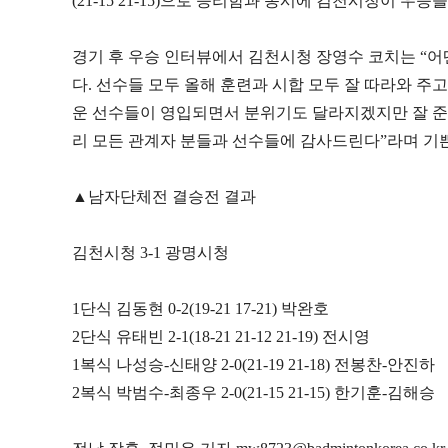
(21-15 21-15)
으로 승리함과 동시에 김천시청이 우승을
경기 후 우승 인터뷰에서 김천시청 장영수 코치는
“
어
다
.
선수들 모두 올해 훈련과 시합 모두 잘 따라와 주고
운 선수들이 영입되면서 분위기도 달라지겠지만 잘 준
리 모든 관계자 분들과 선수들에 감사드린다
”
라며 기
▲
남자단체전 결승전 결과
김천시청
3-1
광명시청
1
단식 김동현
0-2(19-21 17-21)
박완호
2
단식 유태빈
2-1(18-21 21-12 21-19)
전시영
1
복식 나성승
-
신태양
2-0(21-19 21-18)
전봉찬
-
안진하
2
복식 박범수
-
최종우
2-0(21-15 21-15)
한기훈
-
김해승