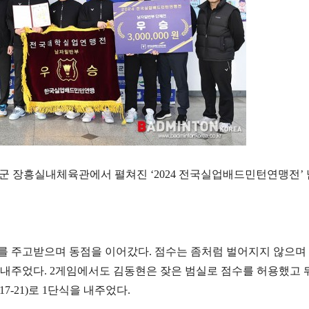
흥군 장흥실내체육관에서 펼쳐진
‘2024
전국실업배드민턴연맹전
’
수를 주고받으며 동점을 이어갔다
.
점수는 좀처럼 벌어지지 않으며
 내주었다
. 2
게임에서도 김동현은 잦은 범실로 점수를 허용했고 
 17-21)
로
1
단식을 내주었다
.