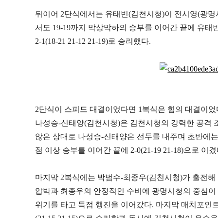
뒤이어
2
단식에서는 유태빈
(
김천시청
)
이 전시영
(
광명
서도
19-19
까지 막상막하의 승부를 이어간 끝에 유태
2-1(18-21 21-12 21-19)
로 승리했다
.
2
단식이 스피드 대결이었다면
1
복식은 힘의 대결이었
나성승
-
신태양
(
김천시청
)
은 김천시청의 강력한 공격 
않은 상대로 나성승
-
신태양은 선두를 내주며 초반에는
점 이상 승부를 이어간 끝에
2-0(21-19 21-18)
으로 이겼
마지막
2
복식에는 박범수
-
최종우
(
김천시청
)
가 출전해
압박과 최종우의 안정적인 수비에 광명시청의 중심이
위기를 타고 득점 행진을 이어갔다
.
마지막 매치포인