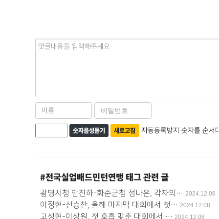
내
용
이
비
름
밀
필
자
숫자음성듣기
새로고침
번
자동등록방지 숫자를 순서대
수
호
동
필
등
수
록
#전국실업배드민턴연맹
태그 관련 글
방
광명시청 안진하-화순군청 정나은, 각자의…
2024.12.08
이정현-신승찬, 올해 마지막 대회에서 첫…
지
2024.12.08
고성현-이상원, 첫 호흡 맞춘 대회에서 …
2024.12.08