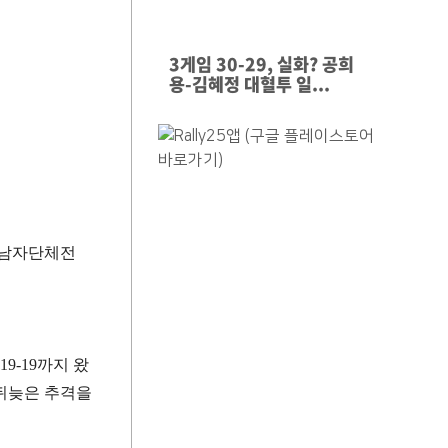
3게임 30-29, 실화? 공희
용-김혜정 대혈투 일...
남자단체전
19-19
까지 왔
뒤늦은 추격을