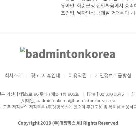
유아연, 화순군청 집안싸움에서 승리
조건엽, 남자단식 금메달 거머쥐며 시
회사소개
광고·제휴안내
이용약관
개인정보취급방침
|
|
|
천구 가산디지털2로 98 롯데IT캐슬 1동 906호
[전화] 02 830 3845
[
|
|
[이메일] badmintonkorea@badmintonkorea.co.kr
의 모든 저작물의 저작권은 (주)경향북스에 있으며 무단도용 및 복제를 허용하지
Copyright 2019 (주)경향북스 All Rights Reserved