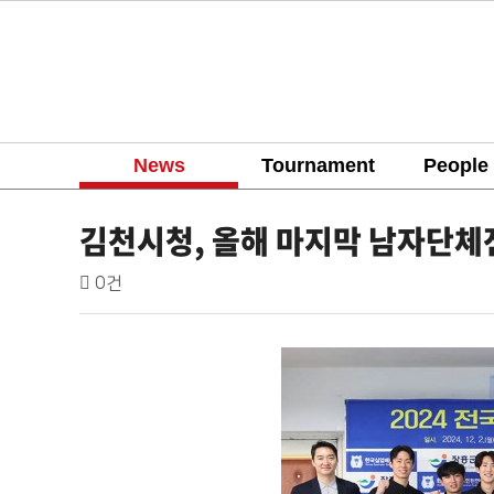
News
Tournament
People
news
김천시청, 올해 마지막 남자단체전
배
작
댓
0건
성
글
드
자
민
본
턴
문
코
리
아