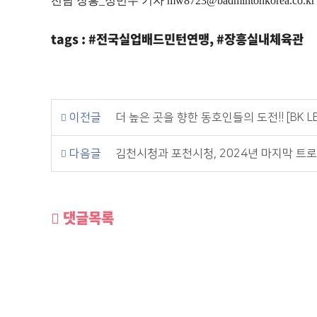
전남 장흥
_
정민우 기자
mw8723@badmintonkorea.co.kr
tags : #전국실업배드민턴연맹, #장흥실내체육관
이전글
더 높은 곳을 향한 동호인들의 도전!! [BK LEA
다음글
김천시청과 포천시청, 2024년 마지막 트로
댓글목록