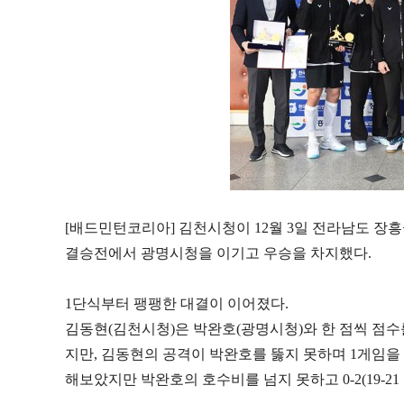
[
배드민턴코리아
]
김천시청이
12
월
3
일 전라남도 장
결승전에서 광명시청을 이기고 우승을 차지했다
.
1
단식부터 팽팽한 대결이 이어졌다
.
김동현
(
김천시청
)
은 박완호
(
광명시청
)
와 한 점씩 점
지만
,
김동현의 공격이 박완호를 뚫지 못하며
1
게임을
해보았지만 박완호의 호수비를 넘지 못하고
0-2(19-21