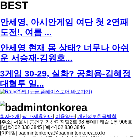
BEST
안세영, 아시안게임 여단 첫 2연패
도전!, 여름 ...
안세영 현재 몸 상태? 너무나 아쉬
운 서승재-김원호...
3게임 30-29, 실화? 공희용-김혜정
대혈투 일...
회사소개
|
광고·제휴안내
|
이용약관
|
개인정보취급방침
[주소] 서울시 금천구 가산디지털2로 98 롯데IT캐슬 1동 906호
|
[전화] 02 830 3845
|
[팩스] 02 830 3846
[이메일] badmintonkorea@badmintonkorea.co.kr