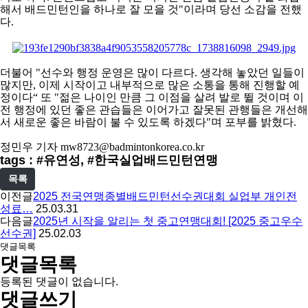
해서 배드민턴인을 하나로 잘 모을 것
"
이라며 당선 소감을 전했
다
.
더불어
"
선수와 행정 운영은 많이 다르다
.
생각해 놓았던 일들이
많지만
,
이제 시작이고 내부적으로 많은 소통을 통해 진행할 예
정이다
“
또
"
젊은 나이인 만큼 그 이점을 살려 발로 뛸 것이며 이
전 행정에 있던 좋은 관습들은 이어가고 잘못된 관행들은 개선해
서 새로운 좋은 바람이 불 수 있도록 하겠다"
며 포부를 밝혔다
.
정민우 기자
mw8723@badmintonkorea.co.kr
tags : #유연성, #한국실업배드민턴연맹
목록
이전글
2025 전국연맹종별배드민턴선수권대회 실업부 개인전
성료…
25.03.31
다음글
2025년 시작을 알리는 첫 중고연맹대회! [2025 중고우수
선수권]
25.02.03
댓글목록
댓글목록
등록된 댓글이 없습니다.
댓글쓰기