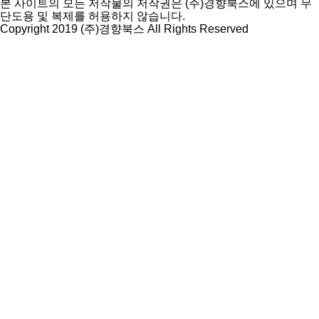
본 사이트의 모든 저작물의 저작권은 (주)경향북스에 있으며 무
단도용 및 복제를 허용하지 않습니다.
Copyright 2019 (주)경향북스 All Rights Reserved
상
단
으
로