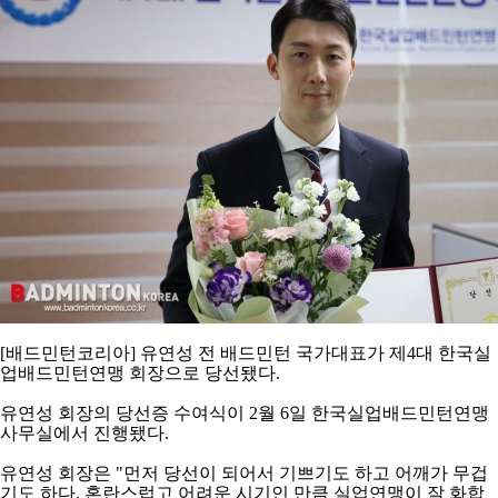
코
리
아
[
배드민턴코리아
]
유연성 전 배드민턴 국가대표가 제
4
대 한국실
업배드민턴연맹 회장으로 당선됐다
.
유연성 회장의 당선증 수여식이
2
월
6
일 한국실업배드민턴연맹
사무실에서 진행됐다
.
유연성 회장은
"
먼저 당선이 되어서 기쁘기도 하고 어깨가 무겁
기도 하다
.
혼란스럽고 어려운 시기인 만큼 실업연맹이 잘 화합