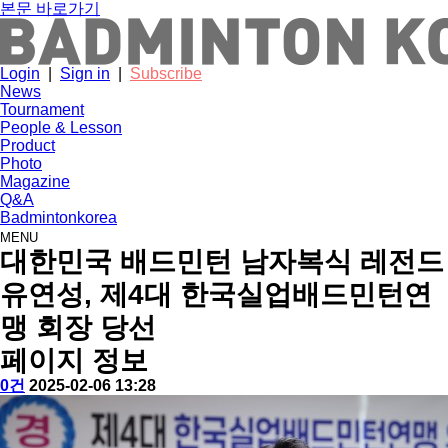
본문 바로가기
Login
|
Sign in
|
Subscribe
News
Tournament
People & Lesson
Product
Photo
Magazine
Q&A
Badmintonkorea
MENU
news
대한민국 배드민턴 남자복식 레전드
유연성, 제4대 한국실업배드민턴연
맹 회장 당선
페이지 정보
작
배
댓
작
0건
2025-02-06 13:28
성
드
글
성
본
자
민
일
문
턴