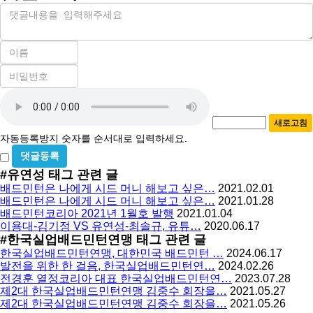
내
용
이
름
비
필
밀
수
자
번
호
동
필
새로고침
등
수
자동등록방지 숫자를 순서대로 입력하세요.
록
비
방
밀
#유연성
태그 관련 글
지
글
배드민턴은 나에게 시드 머니 해보고 싶은…
2021.02.01
사
배드민턴은 나에게 시드 머니 해보고 싶은…
2021.01.28
용
배드민턴코리아 2021년 1월호 발행
2021.01.04
이용대-김기정 VS 유연성-최솔규, 유튜…
2020.06.17
#한국실업배드민턴연맹
태그 관련 글
한국실업배드민턴연맹, 대한민국 배드민턴 …
2024.06.17
발전을 위한 한 걸음, 한국실업배드민턴연…
2024.02.26
전경훈 열정코리아 대표 한국실업배드민턴연…
2023.07.28
제2대 한국실업배드민턴연맹 김중수 회장을…
2021.05.27
제2대 한국실업배드민턴연맹 김중수 회장을…
2021.05.26