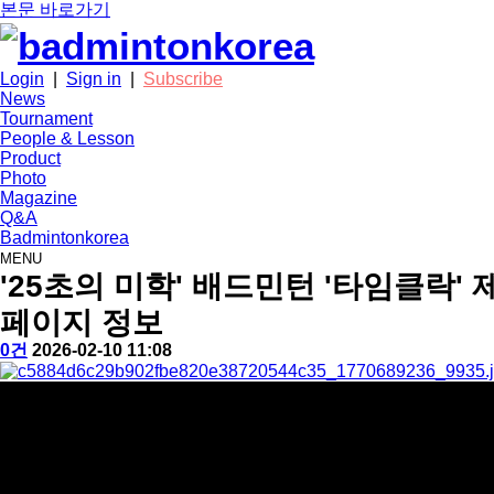
본문 바로가기
Login
|
Sign in
|
Subscribe
News
Tournament
People & Lesson
Product
Photo
Magazine
Q&A
Badmintonkorea
MENU
news
'25초의 미학' 배드민턴 '타임클락'
페이지 정보
작
배
댓
작
0건
2026-02-10 11:08
성
드
글
성
본
자
민
일
문
턴
코
리
아