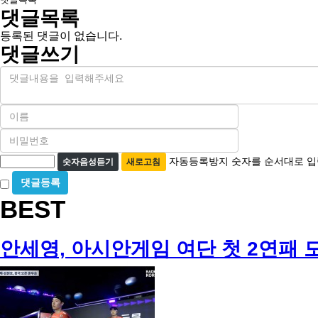
댓글목록
등록된 댓글이 없습니다.
댓글쓰기
내
용
이
름
비
필
밀
수
자
번
자동등록방지 숫자를 순서대로 입
숫자음성듣기
새로고침
호
동
비
필
등
밀
수
BEST
글
록
사
방
용
지
안세영, 아시안게임 여단 첫 2연패 도전!