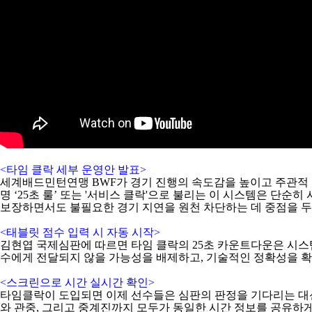
<
타임 클락 세부 운영안 발표
>
세계배드민턴연맹
BWF
가 경기 진행의 속도감을 높이고 주관적
명
‘25
초 룰
’
또는
'
서비스 클락
'
으로 불리는 이 시스템은 단순히 
보장하면서도 불필요한 경기 지연을 원천 차단하는 데 중점을 
<
태블릿 점수 입력 시 자동 시작
>
김현엽 국제심판에 따르면 타임 클락의
25
초 카운트다운은 시스
수에게 전달되지 않을 가능성을 배제하고
,
기술적인 정확성을 
<
스크린으로 시간 실시간 확인
>
타임클락이 도입되면 이제 선수들은 심판의 판정을 기다리는 대
와 관중
,
그리고 중계진까지 모두가 동일한 시간 정보를 공유하