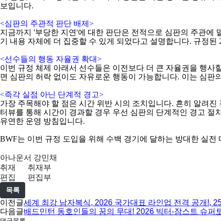
보입니다
.
<
심판의 주관적 판단 배제
>
지금까지
'
부당한 지연
'
에 대한 판단은 전적으로 심판의 주관에 
기 내용 자체에 더 집중할 수 있게 되었다고 설명합니다
.
규정된
<
선수들의 행동 자율권 확대
>
이번 규정 체제 아래서 선수들은 이전보다 더 큰 자율권을 행사
면 심판의 허락 없이도 자유로운 행동이 가능합니다
.
이는 심판의
<
즉각 실점 아닌 단계적 경고
>
가장 주목해야 할 점은 시간 위반 시의 조치입니다
.
흔히 알려진
터뷰를 통해 시간이 경과할 경우 우선 심판의 단계적인 경고 절
유연한 운영 방침입니다
.
BWF
는 이번 규정 도입을 위해 수백 경기에 달하는 방대한 실
아나운서 강민채
취재 취재부
편집 편집부
목록
이전글
세계 최강 남자복식, 2026 국가대표 라인업 전격 공개!, 2
다음글
배드민턴 동호인들의 꿈의 무대! 2026 빅터-잠스트 슈퍼
댓글목록