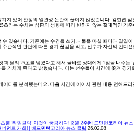
맡겨져 있어 판정의 일관성 논란이 끊이지 않았습니다
.
김현엽 심
25
초라는 수치는 심판의 성향에 따라 변하지 않는 절대적인 기준
할 수 있습니다
.
기존에는 수건을 쓰거나 물을 마실 때마다 일일이
 주관적인 판단에 따른 경기 끊김을 막고
,
선수가 자신의 컨디션
 것과 달리
25
초를 넘겼다고 해서 곧바로 상대에게
1
점을 내주는
'
차를 거치게 된다고 밝혔습니다
.
이는 선수들이 시간에 쫓겨 경기
전 데이터를 분석했는데요
.
다음 시간에 이어서 관련 내용 전해드
5초룰 '타임클락' 이것이 궁금하다! [2월 2주|배드민턴코리아 뉴스 
토너먼트 개최! | 배드민턴코리아 뉴스 클립
26.02.08