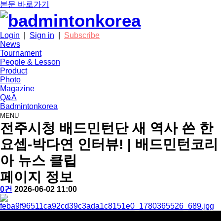
본문 바로가기
Login
|
Sign in
|
Subscribe
News
Tournament
People & Lesson
Product
Photo
Magazine
Q&A
Badmintonkorea
MENU
news
전주시청 배드민턴단 새 역사 쓴 한
요셉-박다연 인터뷰! | 배드민턴코리
아 뉴스 클립
페이지 정보
작
배
댓
작
0건
2026-06-02 11:00
성
드
글
성
본
자
민
일
문
턴