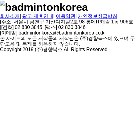
회사소개
|
광고·제휴안내
|
이용약관
|
개인정보취급방침
[주소] 서울시 금천구 가산디지털2로 98 롯데IT캐슬 1동 906호
|
[전화] 02 830 3845
|
[팩스] 02 830 3846
[이메일] badmintonkorea@badmintonkorea.co.kr
본 사이트의 모든 저작물의 저작권은 (주)경향북스에 있으며 무
단도용 및 복제를 허용하지 않습니다.
Copyright 2019 (주)경향북스 All Rights Reserved
상
단
으
로