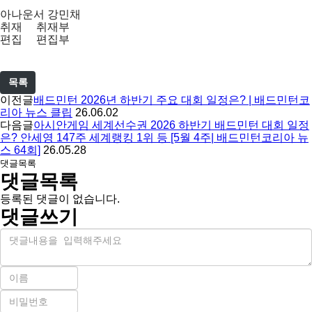
아나운서 강민채
취재 취재부
편집 편집부
목록
이전글
배드민턴 2026년 하반기 주요 대회 일정은? | 배드민턴코
리아 뉴스 클립
26.06.02
다음글
아시안게임 세계선수권 2026 하반기 배드민턴 대회 일정
은? 안세영 147주 세계랭킹 1위 등 [5월 4주| 배드민턴코리아 뉴
스 64회]
26.05.28
댓글목록
댓글목록
등록된 댓글이 없습니다.
댓글쓰기
내
용
이
름
비
필
밀
수