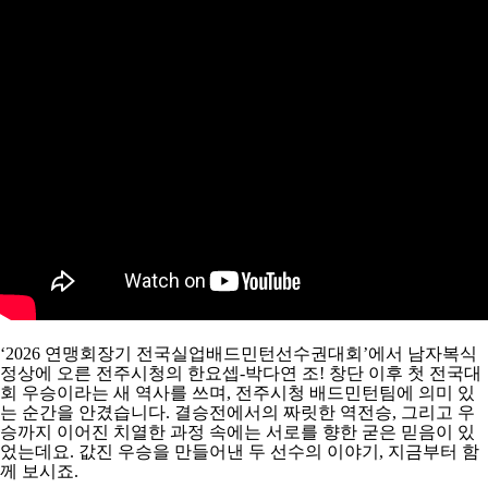
코
리
아
‘2026 연맹회장기 전국실업배드민턴선수권대회’에서 남자복식
정상에 오른 전주시청의 한요셉-박다연 조!
창단 이후 첫 전국대
회 우승이라는 새 역사를 쓰며, 전주시청 배드민턴팀에 의미 있
는 순간을 안겼습니다.
결승전에서의 짜릿한 역전승, 그리고 우
승까지 이어진 치열한 과정 속에는 서로를 향한 굳은 믿음이 있
었는데요.
값진 우승을 만들어낸 두 선수의 이야기, 지금부터 함
께 보시죠.