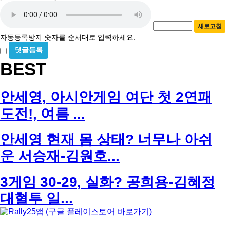
자
번
호
동
필
새로고침
등
수
자동등록방지 숫자를 순서대로 입력하세요.
록
비
방
밀
BEST
지
글
사
용
안세영, 아시안게임 여단 첫 2연패
도전!, 여름 ...
안세영 현재 몸 상태? 너무나 아쉬
운 서승재-김원호...
3게임 30-29, 실화? 공희용-김혜정
대혈투 일...